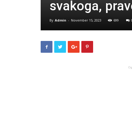
svakoga, prav
By
Admin
-
November 15, 2023
699
Og