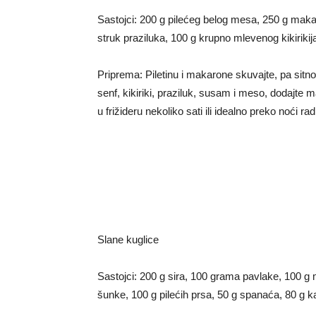
Sastojci: 200 g pilećeg belog mesa, 250 g mak
struk praziluka, 100 g krupno mlevenog kikirikija
Priprema: Piletinu i makarone skuvajte, pa si
senf, kikiriki, praziluk, susam i meso, dodajte 
u frižideru nekoliko sati ili idealno preko noći ra
Slane kuglice
Sastojci: 200 g sira, 100 grama pavlake, 100 
šunke, 100 g pilećih prsa, 50 g spanaća, 80 g ka