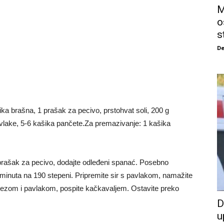
M
o
s
De
šika brašna, 1 prašak za pecivo, prstohvat soli, 200 g
pavlake, 5-6 kašika pančete.Za premazivanje: 1 kašika
rašak za pecivo, dodajte odleđeni spanać. Posebno
 minuta na 190 stepeni. Pripremite sir s pavlakom, namažite
onezom i pavlakom, pospite kačkavaljem. Ostavite preko
D
u