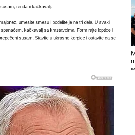
n susam, rendani kačkavalj.
 majonez, umesite smesu i podelite je na tri dela. U svaki
sa spanaćem, kačkavalj sa krastavcima. Formirajte loptice i
 i prepečeni susam. Stavite u ukrasne korpice i ostavite da se
M
m
De