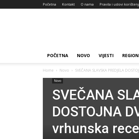
Početna
Kontakt
O nama
Pravila i uslovi korišten
Zdravlje
za
dan
POČETNA
NOVO
VIJESTI
REGION
Home
Novo
SVEČANA SLAVSKA PREDJELA DOSTOJNA
Novo
SVEČANA SL
DOSTOJNA DV
vrhunska rece