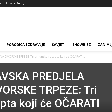
ja
Privacy Policy
PORODICA I ZDRAVLJE
SAVJETI
SHOWBIZZ
ZANIML
 DVORSKE TRPEZE: Tri vrhunska recepta koji će OČARATI...
AVSKA PREDJELA
ORSKE TRPEZE: Tri
pta koji će OČARATI