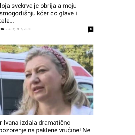
oja svekrva je obrijala moju
smogodišnju kćer do glave i
tala...
sk
-
August 7, 2026
0
r Ivana izdala dramatično
pozorenje na paklene vrućine! Ne