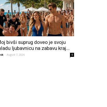
oj bivši suprug doveo je svoju
ladu ljubavnicu na zabavu kraj...
sk
-
August 7, 2026
0