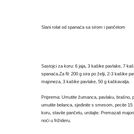
Slani rolat od spanaća sa sirom i pančetom
Sastojci za koru: 6 jaja, 3 kašike pavlake, 7 ka
spanaća.Za fil: 200 g sira po želji, 2-3 kašike 
majoneza, 3 kašike pavlake, 50 g kaškavalja.
Priprema: Umutite žumanca, pavlaku, brašno, p
umutite belanca, sjedinite s smesom, pecite 15
koru, stavite pančetu, urolajte. Premazati maj
noći u frižideru.