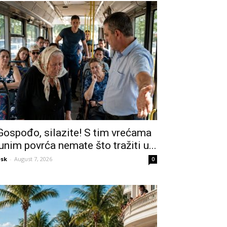
Gospođo, silazite! S tim vrećama
unim povrća nemate što tražiti u...
sk
-
August 7, 2026
0