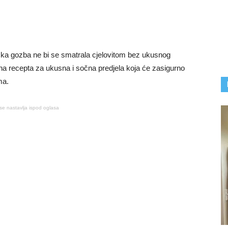
ička gozba ne bi se smatrala cjelovitom bez ukusnog
tna recepta za ukusna i sočna predjela koja će zasigurno
ma.
se nastavlja ispod oglasa