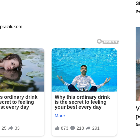
s
De
 prazilukom
V
p
De