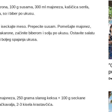
arona, 100 g susama, 300 ml majoneza, kašičica senfa,
, so i biber po ukusu.
tno iseckajte meso. Prepecite susam. Pomešajte majonez,
makarone, začinite biberom i solju po ukusu. Ostavite salatu
di boljeg spajanja ukusa.
“
p
De
g majoneza, 250 grama slanog keksa + 100 g seckane
čkavalja, 2-3 kisela krastavčića.