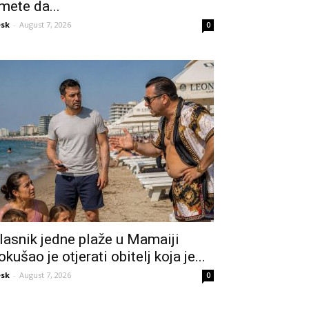
mete da...
sk
-
August 7, 2026
0
lasnik jedne plaže u Mamaiji
okušao je otjerati obitelj koja je...
sk
-
August 7, 2026
0