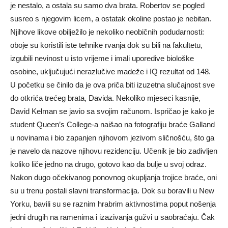
je nestalo, a ostala su samo dva brata. Robertov se pogled
susreo s njegovim licem, a ostatak okoline postao je nebitan.
Njihove likove obilježilo je nekoliko neobičnih podudarnosti:
oboje su koristili iste tehnike rvanja dok su bili na fakultetu,
izgubili nevinost u isto vrijeme i imali uporedive biološke
osobine, uključujući nerazlučive madeže i IQ rezultat od 148.
U početku se činilo da je ova priča biti izuzetna slučajnost sve
do otkrića trećeg brata, Davida. Nekoliko mjeseci kasnije,
David Kelman se javio sa svojim računom. Ispričao je kako je
student Queen’s College-a naišao na fotografiju braće Galland
u novinama i bio zapanjen njihovom jezivom sličnošću, što ga
je navelo da nazove njihovu rezidenciju. Učenik je bio zadivljen
koliko liče jedno na drugo, gotovo kao da bulje u svoj odraz.
Nakon dugo očekivanog ponovnog okupljanja trojice braće, oni
su u trenu postali slavni transformacija. Dok su boravili u New
Yorku, bavili su se raznim hrabrim aktivnostima poput nošenja
jedni drugih na ramenima i izazivanja gužvi u saobraćaju. Čak