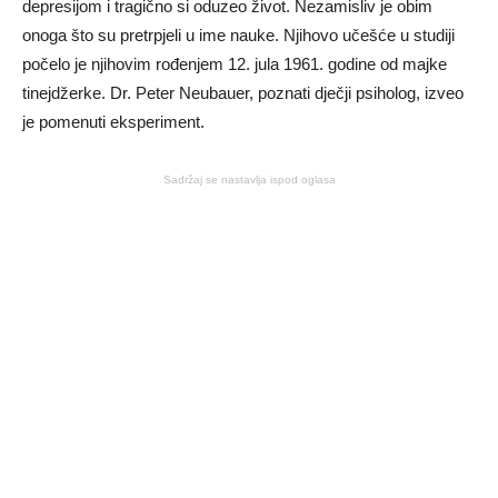
depresijom i tragično si oduzeo život. Nezamisliv je obim
onoga što su pretrpjeli u ime nauke. Njihovo učešće u studiji
počelo je njihovim rođenjem 12. jula 1961. godine od majke
tinejdžerke. Dr. Peter Neubauer, poznati dječji psiholog, izveo
je pomenuti eksperiment.
Sadržaj se nastavlja ispod oglasa