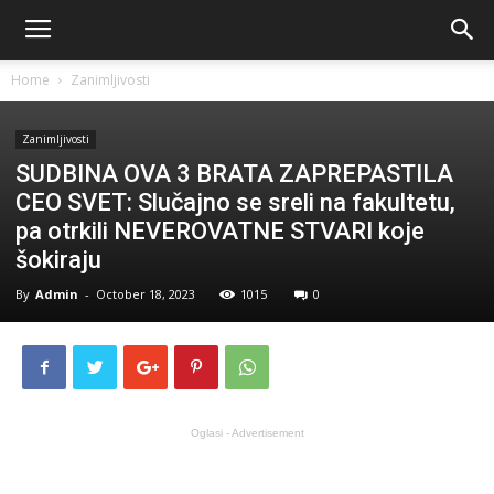
Home
Zanimljivosti
Zanimljivosti
SUDBINA OVA 3 BRATA ZAPREPASTILA
CEO SVET: Slučajno se sreli na fakultetu,
pa otrkili NEVEROVATNE STVARI koje
šokiraju
By
Admin
-
October 18, 2023
1015
0
Oglasi - Advertisement