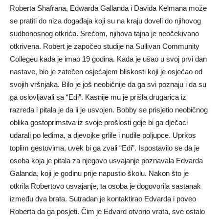
Roberta Shafrana, Edwarda Gallanda i Davida Kelmana može
se pratiti do niza događaja koji su na kraju doveli do njihovog
sudbonosnog otkrića. Srećom, njihova tajna je neočekivano
otkrivena. Robert je započeo studije na Sullivan Community
Collegeu kada je imao 19 godina. Kada je ušao u svoj prvi dan
nastave, bio je zatečen osjećajem bliskosti koji je osjećao od
svojih vršnjaka. Bilo je još neobičnije da ga svi poznaju i da su
ga oslovljavali sa “Edi”. Kasnije mu je prišla drugarica iz
razreda i pitala je da li je usvojen. Bobby se prisjetio neobičnog
oblika gostoprimstva iz svoje prošlosti gdje bi ga dječaci
udarali po leđima, a djevojke grlile i nudile poljupce. Uprkos
toplim gestovima, uvek bi ga zvali “Edi”. Ispostavilo se da je
osoba koja je pitala za njegovo usvajanje poznavala Edvarda
Galanda, koji je godinu prije napustio školu. Nakon što je
otkrila Robertovo usvajanje, ta osoba je dogovorila sastanak
između dva brata. Sutradan je kontaktirao Edvarda i poveo
Roberta da ga posjeti. Čim je Edvard otvorio vrata, sve ostalo