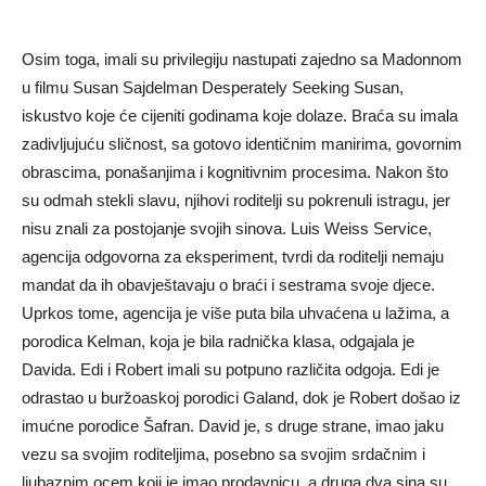
Osim toga, imali su privilegiju nastupati zajedno sa Madonnom
u filmu Susan Sajdelman Desperately Seeking Susan,
iskustvo koje će cijeniti godinama koje dolaze. Braća su imala
zadivljujuću sličnost, sa gotovo identičnim manirima, govornim
obrascima, ponašanjima i kognitivnim procesima. Nakon što
su odmah stekli slavu, njihovi roditelji su pokrenuli istragu, jer
nisu znali za postojanje svojih sinova. Luis Weiss Service,
agencija odgovorna za eksperiment, tvrdi da roditelji nemaju
mandat da ih obavještavaju o braći i sestrama svoje djece.
Uprkos tome, agencija je više puta bila uhvaćena u lažima, a
porodica Kelman, koja je bila radnička klasa, odgajala je
Davida. Edi i Robert imali su potpuno različita odgoja. Edi je
odrastao u buržoaskoj porodici Galand, dok je Robert došao iz
imućne porodice Šafran. David je, s druge strane, imao jaku
vezu sa svojim roditeljima, posebno sa svojim srdačnim i
ljubaznim ocem koji je imao prodavnicu, a druga dva sina su