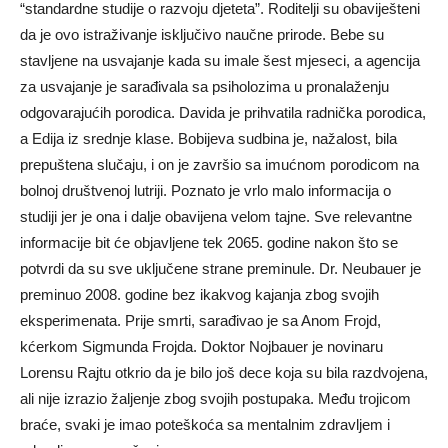
“standardne studije o razvoju djeteta”. Roditelji su obaviješteni
da je ovo istraživanje isključivo naučne prirode. Bebe su
stavljene na usvajanje kada su imale šest mjeseci, a agencija
za usvajanje je sarađivala sa psiholozima u pronalaženju
odgovarajućih porodica. Davida je prihvatila radnička porodica,
a Edija iz srednje klase. Bobijeva sudbina je, nažalost, bila
prepuštena slučaju, i on je završio sa imućnom porodicom na
bolnoj društvenoj lutriji. Poznato je vrlo malo informacija o
studiji jer je ona i dalje obavijena velom tajne. Sve relevantne
informacije bit će objavljene tek 2065. godine nakon što se
potvrdi da su sve uključene strane preminule. Dr. Neubauer je
preminuo 2008. godine bez ikakvog kajanja zbog svojih
eksperimenata. Prije smrti, sarađivao je sa Anom Frojd,
kćerkom Sigmunda Frojda. Doktor Nojbauer je novinaru
Lorensu Rajtu otkrio da je bilo još dece koja su bila razdvojena,
ali nije izrazio žaljenje zbog svojih postupaka. Među trojicom
braće, svaki je imao poteškoća sa mentalnim zdravljem i