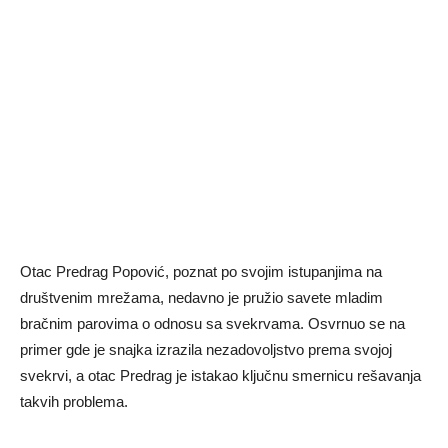
Otac Predrag Popović, poznat po svojim istupanjima na
društvenim mrežama, nedavno je pružio savete mladim
bračnim parovima o odnosu sa svekrvama. Osvrnuo se na
primer gde je snajka izrazila nezadovoljstvo prema svojoj
svekrvi, a otac Predrag je istakao ključnu smernicu rešavanja
takvih problema.