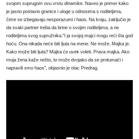
svojom suprugom ovu vrstu dinamike. Naveo je primer kako
je jasno postavio granice i uloge u odnosima s roditeljima,
čime se izbegavaju nesporazumi i haos. Na kraju, zaključio je
da svaki partner treba da brine o svojim roditeljima, a ne
roditeljima svog supružnika.”I ja svojoj majci mogu reći šta god
hoću. Ona nikada neće biti ljuta na mene. Ne može. Majka je.
Kako može biti ljuta? Majka će uvek voleti. Prava majka. Ako
moja žena kaže nešto, to može dvojako da se protumači i
napravili smo haos”, objasnio je otac Predrag.