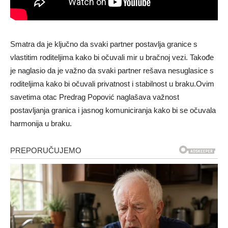
Smatra da je ključno da svaki partner postavlja granice s
vlastitim roditeljima kako bi očuvali mir u bračnoj vezi. Takođe
je naglasio da je važno da svaki partner rešava nesuglasice s
roditeljima kako bi očuvali privatnost i stabilnost u braku.Ovim
savetima otac Predrag Popović naglašava važnost
postavljanja granica i jasnog komuniciranja kako bi se očuvala
harmonija u braku.