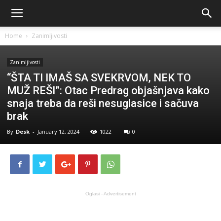
Home
Zanimljivosti
Zanimljivosti
“ŠTA TI IMAŠ SA SVEKRVOM, NEK TO
MUŽ REŠI”: Otac Predrag objašnjava kako
snaja treba da reši nesuglasice i sačuva
brak
By
Desk
-
January 12, 2024
1022
0
Oglasi - Advertisement