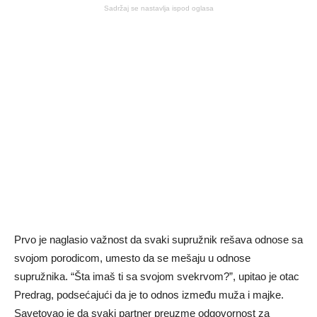
Sadržaj se nastavlja ispod oglasa
Prvo je naglasio važnost da svaki supružnik rešava odnose sa
svojom porodicom, umesto da se mešaju u odnose
supružnika. “Šta imaš ti sa svojom svekrvom?”, upitao je otac
Predrag, podsećajući da je to odnos između muža i majke.
Savetovao je da svaki partner preuzme odgovornost za