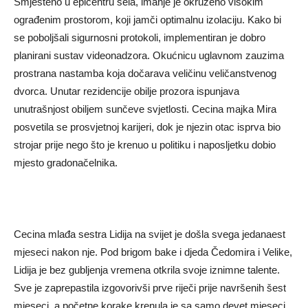
Smješteno u epicentru sela, imanje je okruženo visokim
ograđenim prostorom, koji jamči optimalnu izolaciju. Kako bi
se poboljšali sigurnosni protokoli, implementiran je dobro
planirani sustav videonadzora. Okućnicu uglavnom zauzima
prostrana nastamba koja dočarava veličinu veličanstvenog
dvorca. Unutar rezidencije obilje prozora ispunjava
unutrašnjost obiljem sunčeve svjetlosti. Cecina majka Mira
posvetila se prosvjetnoj karijeri, dok je njezin otac isprva bio
strojar prije nego što je krenuo u politiku i naposljetku dobio
mjesto gradonačelnika.
Cecina mlađa sestra Lidija na svijet je došla svega jedanaest
mjeseci nakon nje. Pod brigom bake i djeda Čedomira i Velike,
Lidija je bez gubljenja vremena otkrila svoje iznimne talente.
Sve je zaprepastila izgovorivši prve riječi prije navršenih šest
mjeseci, a početne korake krenula je sa samo devet mjeseci.