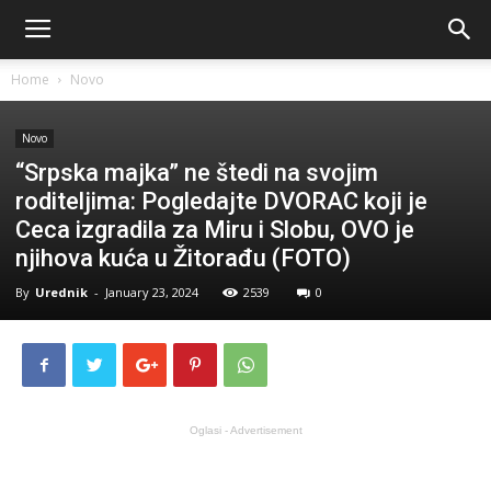
Home
Novo
Novo
“Srpska majka” ne štedi na svojim
roditeljima: Pogledajte DVORAC koji je
Ceca izgradila za Miru i Slobu, OVO je
njihova kuća u Žitorađu (FOTO)
By
Urednik
-
January 23, 2024
2539
0
Oglasi - Advertisement