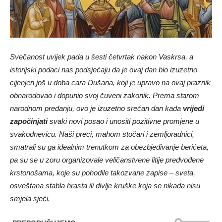
Svečanost uvijek pada u šesti četvrtak nakon Vaskrsa, a
istorijski podaci nas podsjećaju da je ovaj dan bio izuzetno
cijenjen još u doba cara Dušana, koji je upravo na ovaj praznik
obnarodovao i dopunio svoj čuveni zakonik. Prema starom
narodnom predanju, ovo je izuzetno srećan dan kada
vrijedi
započinjati
svaki novi posao i unositi pozitivne promjene u
svakodnevicu. Naši preci, mahom stočari i zemljoradnici,
smatrali su ga idealnim trenutkom za obezbjeđivanje berićeta,
pa su se u zoru organizovale veličanstvene litije predvođene
krstonošama, koje su pohodile takozvane zapise – sveta,
osveštana stabla hrasta ili divlje kruške koja se nikada nisu
smjela sjeći.