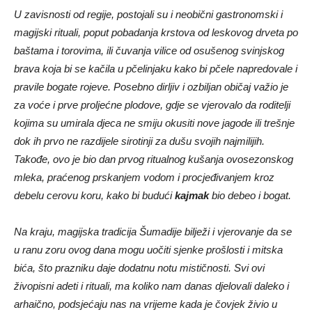
U zavisnosti od regije, postojali su i neobični gastronomski i
magijski rituali, poput pobadanja krstova od leskovog drveta po
baštama i torovima, ili čuvanja vilice od osušenog svinjskog
brava koja bi se kačila u pčelinjaku kako bi pčele napredovale i
pravile bogate rojeve. Posebno dirljiv i ozbiljan običaj važio je
za voće i prve proljećne plodove, gdje se vjerovalo da roditelji
kojima su umirala djeca ne smiju okusiti nove jagode ili trešnje
dok ih prvo ne razdijele sirotinji za dušu svojih najmilijih.
Takođe, ovo je bio dan prvog ritualnog kušanja ovosezonskog
mleka, praćenog prskanjem vodom i procjeđivanjem kroz
debelu cerovu koru, kako bi budući
kajmak
bio debeo i bogat.
Na kraju, magijska tradicija Šumadije bilježi i vjerovanje da se
u ranu zoru ovog dana mogu uočiti sjenke prošlosti i mitska
bića, što prazniku daje dodatnu notu mističnosti. Svi ovi
živopisni adeti i rituali, ma koliko nam danas djelovali daleko i
arhaično, podsjećaju nas na vrijeme kada je čovjek živio u