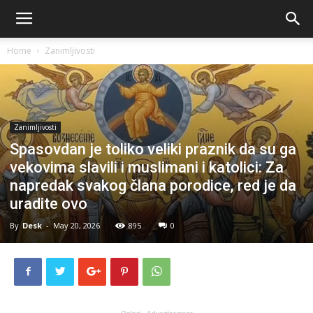
Home
Zanimljivosti
Zanimljivosti
Spasovdan je toliko veliki praznik da su ga
vekovima slavili i muslimani i katolici: Za
napredak svakog člana porodice, red je da
uradite ovo
By
Desk
-
May 20, 2026
895
0