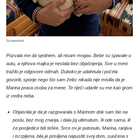
Screenshot
Pozvala me da sjednem, ali nisam mogao. Bebe su spavale u
autu, a njihova majka je nestala bez objašnjenja. Sve u meni
tražilo je odgovore odmah. Duboko je udahnula i počela
govoriti, sporije nego što sam želio: nikada nije mislila da je
Marina prava osoba za mene. Te riječi udarile su me kao grom
iz vedra neba.
Objasnila je da je razgovarala s Marinom dok sam bio na
poslu, bez mog znanja, i dala joj ultimatum. Ili ode sama, ili
će posljedice biti teške. Srce mi je potonulo. Marina, ranjiva
i iscrpljena, bila je prisiljena napustiti svoj dom, suočena s