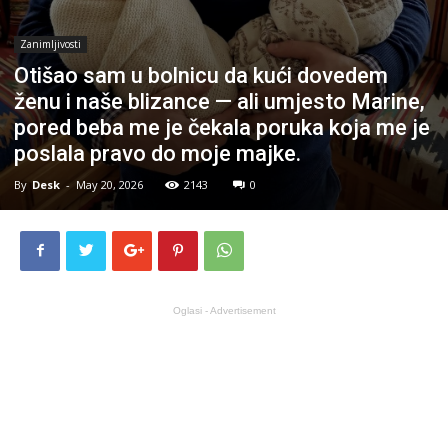
Zanimljivosti
Otišao sam u bolnicu da kući dovedem
ženu i naše blizance — ali umjesto Marine,
pored beba me je čekala poruka koja me je
poslala pravo do moje majke.
By
Desk
-
May 20, 2026
2143
0
Oglasi - Advertisement