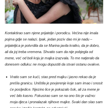
Kontaktirao sam njene prijatelje i porodicu. Većina nije imala
pojma gdje se nalazi. Ipak, jedan poziv dao mi je nadu –
prijateljica je potvrdila da se Marina javila kratko, da je dobro,
ali da joj treba vremena. Shvatio sam da nije pobjegla od
mene, već od boli koju je majka izazvala. To me natjeralo da
donesem odluku: ne mogu dopustiti da stvari ostanu ovakve.
Vratio sam se kući, stao pred majku i jasno rekao da je
prešla granicu. Uništila je povjerenje koje sam imao i snosit
će posljedice. Njezino lice je pokazalo šok, ali za mene je
već bilo kasno. Fokusirao sam se na ono što je važno:
moja djeca i pronalazak njihove majke. Svaki dan slao sam