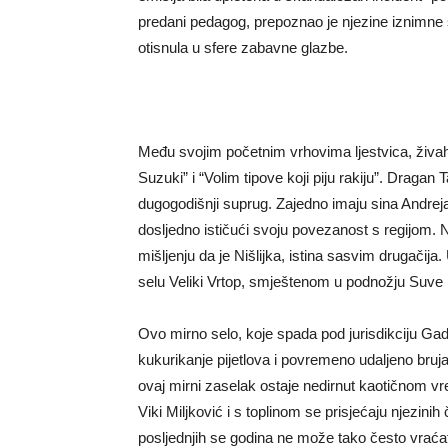
predani pedagog, prepoznao je njezine iznimne s
otisnula u sfere zabavne glazbe.
Među svojim početnim vrhovima ljestvica, živah
Suzuki” i “Volim tipove koji piju rakiju”. Draga
dugogodišnji suprug. Zajedno imaju sina Andreja
dosljedno ističući svoju povezanost s regijom.
mišljenju da je Nišlijka, istina sasvim drugačij
selu Veliki Vrtop, smještenom u podnožju Suve 
Ovo mirno selo, koje spada pod jurisdikciju Gad
kukurikanje pijetlova i povremeno udaljeno bruja
ovaj mirni zaselak ostaje nedirnut kaotičnom v
Viki Miljković i s toplinom se prisjećaju njezin
posljednjih se godina ne može tako često vraćati