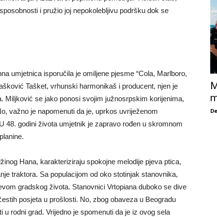
posobnosti i pružio joj nepokolebljivu podršku dok se
na umjetnica isporučila je omiljene pjesme “Cola, Marlboro,
M
n Tašković Tašket, vrhunski harmonikaš i producent, njen je
m
. Miljković se jako ponosi svojim južnosrpskim korijenima,
De
 No, važno je napomenuti da je, uprkos uvriježenom
a. U 48. godini života umjetnik je zapravo rođen u skromnom
planine.
žinog Hana, karakteriziraju spokojne melodije pjeva ptica,
nje traktora. Sa populacijom od oko stotinjak stanovnika,
revom gradskog života. Stanovnici Vrtopiana duboko se dive
ih čestih posjeta u prošlosti. No, zbog obaveza u Beogradu
 u rodni grad. Vrijedno je spomenuti da je iz ovog sela