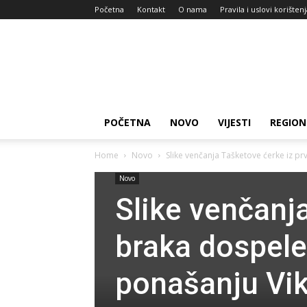
Početna
Kontakt
O nama
Pravila i uslovi korišten
Zdravlje
za
dan
POČETNA
NOVO
VIJESTI
REGION
Home
Novo
Slike venčanja Tašketove ćerke iz pr
Novo
Slike venčanj
braka dospele
ponašanju Viki