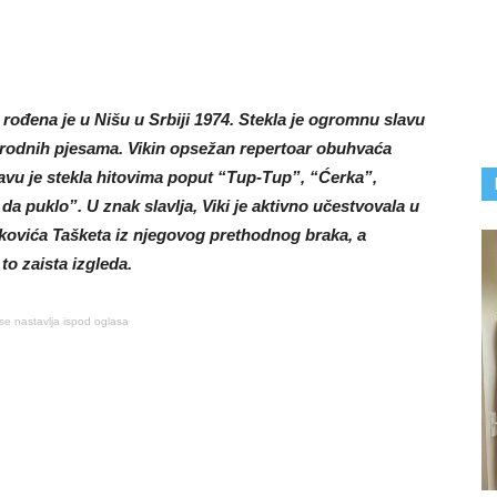
, rođena je u Nišu u Srbiji 1974. Stekla je ogromnu slavu
arodnih pjesama. Vikin opsežan repertoar obuhvaća
slavu je stekla hitovima poput “Tup-Tup”, “Ćerka”,
a puklo”. U znak slavlja, Viki je aktivno učestvovala u
ovića Tašketa iz njegovog prethodnog braka, a
to zaista izgleda.
se nastavlja ispod oglasa