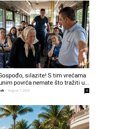
Gospođo, silazite! S tim vrećama
unim povrća nemate što tražiti u...
sk
-
August 7, 2026
0