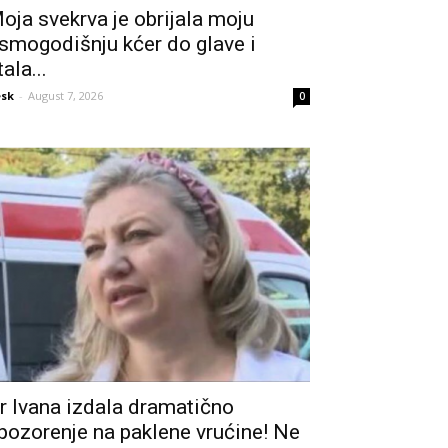
oja svekrva je obrijala moju
smogodišnju kćer do glave i
tala...
sk
-
August 7, 2026
0
r Ivana izdala dramatično
pozorenje na paklene vrućine! Ne