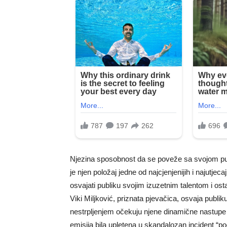
Njezina sposobnost da se poveže sa svojom pub
je njen položaj jedne od najcjenjenijih i najutjeca
osvajati publiku svojim izuzetnim talentom i ost
Viki Miljković, priznata pjevačica, osvaja publi
nestrpljenjem očekuju njene dinamične nastup
emisija bila upletena u skandalozan incident “po