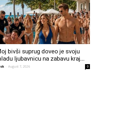
oj bivši suprug doveo je svoju
ladu ljubavnicu na zabavu kraj...
sk
-
August 7, 2026
0