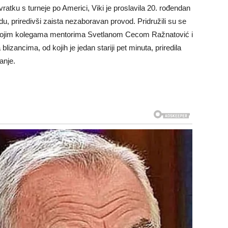
ratku s turneje po Americi, Viki je proslavila 20. rođendan
u, priredivši zaista nezaboravan provod. Pridružili su se
 svojim kolegama mentorima Svetlanom Cecom Ražnatović i
zancima, od kojih je jedan stariji pet minuta, priredila
anje.