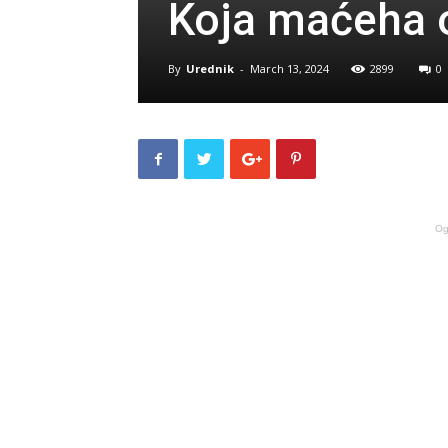
Koja maćeha o
By
Urednik
-
March 13, 2024
2899
0
Og