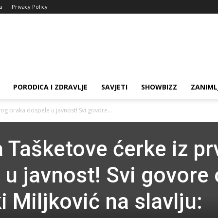
ja
Privacy Policy
PORODICA I ZDRAVLJE
SAVJETI
SHOWBIZZ
ZANIML
vog braka dospele u javnost! Svi govore...
a Tašketove ćerke iz p
 u javnost! Svi govore 
 Miljković na slavlju: