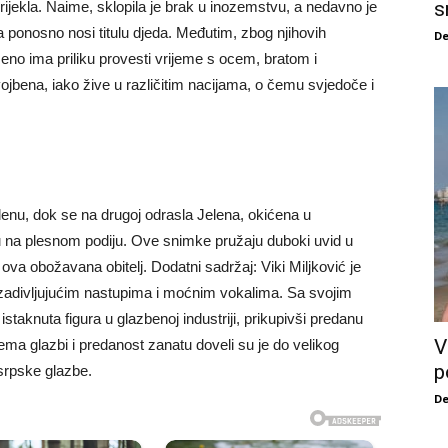
s
rijekla. Naime, sklopila je brak u inozemstvu, a nedavno je
da ponosno nosi titulu djeda. Međutim, zbog njihovih
De
no ima priliku provesti vrijeme s ocem, bratom i
bena, iako žive u različitim nacijama, o čemu svjedoče i
lenu, dok se na drugoj odrasla Jelena, okićena u
u na plesnom podiju. Ove snimke pružaju duboki uvid u
ova obožavana obitelj. Dodatni sadržaj: Viki Miljković je
zadivljujućim nastupima i moćnim vokalima. Sa svojim
 istaknuta figura u glazbenoj industriji, prikupivši predanu
V
prema glazbi i predanost zanatu doveli su je do velikog
p
srpske glazbe.
De