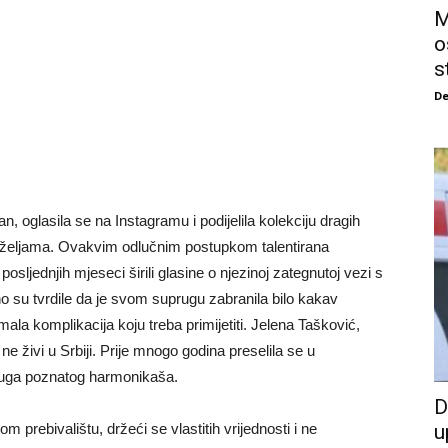
M
o
s
De
oglasila se na Instagramu i podijelila kolekciju dragih
 željama. Ovakvim odlučnim postupkom talentirana
osljednjih mjeseci širili glasine o njezinoj zategnutoj vezi s
o su tvrdile da je svom suprugu zabranila bilo kakav
la komplikacija koju treba primijetiti. Jelena Tašković,
e živi u Srbiji. Prije mnogo godina preselila se u
ruga poznatog harmonikaša.
D
 prebivalištu, držeći se vlastitih vrijednosti i ne
u