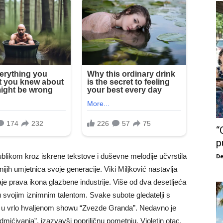
“
p
likom kroz iskrene tekstove i duševne melodije učvrstila
De
jnijih umjetnica svoje generacije. Viki Miljković nastavlja
aje prava ikona glazbene industrije. Više od dva desetljeća
ku svojim iznimnim talentom. Svake subote gledatelji s
e u vrlo hvaljenom showu “Zvezde Granda”. Nedavno je
dmićivanja”, izazvavši popriličnu pometnju. Violetin otac,