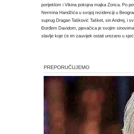
porijeklom i Vikina pokojna majka Zorica. Po pov
Nermina Handžića u svojoj rezidenciji u Beograd
suprug Dragan Tašković Tašket, sin Andrej, i
Đorđem Davidom, pjevačica je svojim sinovima bli
slavlje koje će im zauvijek ostati urezano u sjeć