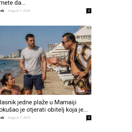
mete da...
sk
-
August 7, 2026
0
lasnik jedne plaže u Mamaiji
okušao je otjerati obitelj koja je...
sk
-
August 7, 2026
0