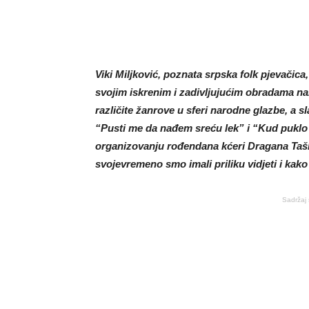
Viki Miljković, poznata srpska folk pjevačica
svojim iskrenim i zadivljujućim obradama n
različite žanrove u sferi narodne glazbe, a 
“Pusti me da nađem sreću lek” i “Kud puklo d
organizovanju rođendana kćeri Dragana Tašk
svojevremeno smo imali priliku vidjeti i kako 
Sadržaj 