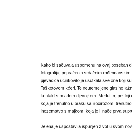
Kako bi sačuvala uspomenu na ovaj poseban dan, 
fotografija, popraćenih srdačnim rođendanskim
pjevačica učinkovito je ušutkala sve one koji su p
Tašketovom kćeri. Te neutemeljene glasine lažn
kontakt s mladom djevojkom. Međutim, postoji ma
koja je trenutno u braku sa Bodirozom, trenutno n
inozemstvo s majkom, koja je i inače prva sup
Jelena je uspostavila ispunjen život u svom novom