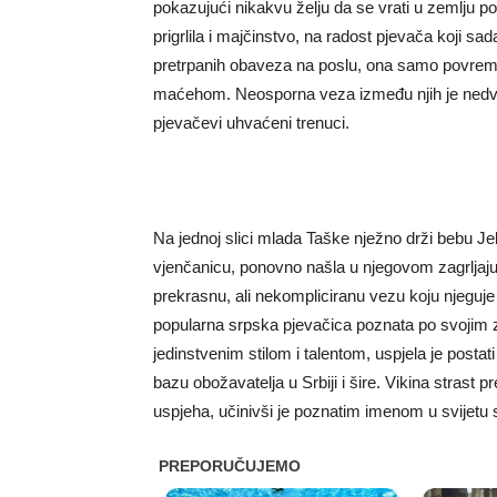
pokazujući nikakvu želju da se vrati u zemlju po
prigrlila i majčinstvo, na radost pjevača koji sa
pretrpanih obaveza na poslu, ona samo povreme
maćehom. Neosporna veza između njih je nedvoj
pjevačevi uhvaćeni trenuci.
Na jednoj slici mlada Taške nježno drži bebu Je
vjenčanicu, ponovno našla u njegovom zagrljaj
prekrasnu, ali nekompliciranu vezu koju njeguje 
popularna srpska pjevačica poznata po svojim 
jedinstvenim stilom i talentom, uspjela je postati
bazu obožavatelja u Srbiji i šire. Vikina strast 
uspjeha, učinivši je poznatim imenom u svijetu 