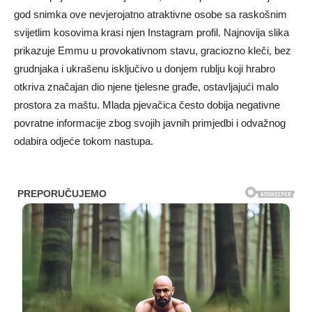
god snimka ove nevjerojatno atraktivne osobe sa raskošnim
svijetlim kosovima krasi njen Instagram profil. Najnovija slika
prikazuje Emmu u provokativnom stavu, graciozno kleči, bez
grudnjaka i ukrašenu isključivo u donjem rublju koji hrabro
otkriva značajan dio njene tjelesne građe, ostavljajući malo
prostora za maštu. Mlada pjevačica često dobija negativne
povratne informacije zbog svojih javnih primjedbi i odvažnog
odabira odjeće tokom nastupa.