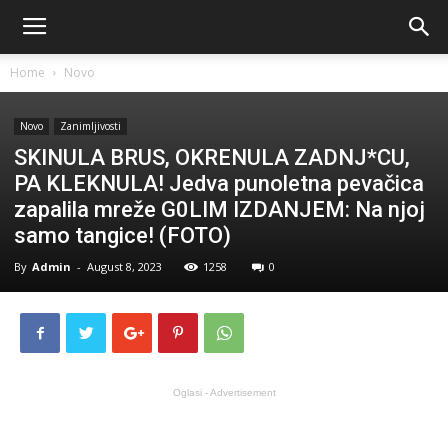
Home
Novo
Novo
Zanimljivosti
SKINULA BRUS, OKRENULA ZADNJ*CU,
PA KLEKNULA! Jedva punoletna pevačica
zapalila mreže G0LIM IZDANJEM: Na njoj
samo tangice! (FOTO)
By
Admin
-
August 8, 2023
1258
0
Oglasi - Advertisement