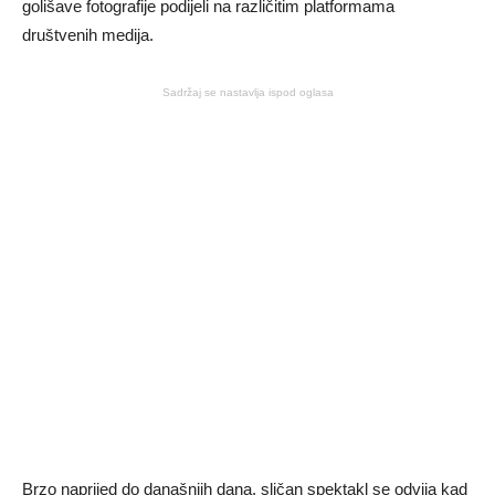
golišave fotografije podijeli na različitim platformama
društvenih medija.
Sadržaj se nastavlja ispod oglasa
Brzo naprijed do današnjih dana, sličan spektakl se odvija kad