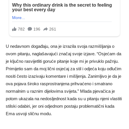
U nedavnom događaju, ona je izrazila svoja razmišljanja o
ovom pitanju, naglašavajući značaj svoje izjave. “Osjećam da
je ključno rasvijetliti goruće pitanje koje mi je privuklo pažnju.
Primijetio sam da moj lični osjećaj za stil i odjeća koju odlučim
nositi često izazivaju komentare i mišljenja. Zanimljivo je da je
ova pojava široko rasprostranjena prihvaćeno i smatrano
normalnim u raznim dijelovima svijeta.” Mlada pjevačica je
potom ukazala na nedosljednost kada su u pitanju njeni vlastiti
stilski odabiri, jer oni odjednom postaju problematični kada
Ema usvoji sličnu modu.