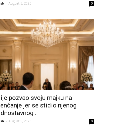
sk
-
August 5, 2026
0
ije pozvao svoju majku na
jenčanje jer se stidio njenog
ednostavnog...
sk
-
August 5, 2026
0