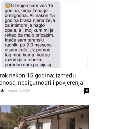
rak nakon 15 godina: između
onosa, nesigurnosti i povjerenja
sk
-
August 5, 2026
0