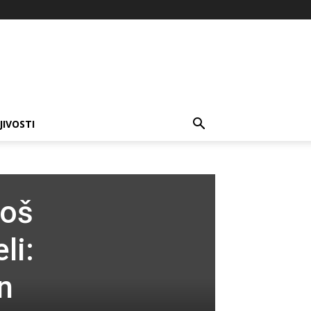
JIVOSTI
koš
li:
n