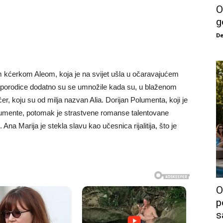
O
g
De
om kćerkom Aleom, koja je na svijet ušla u očaravajućem
 porodice dodatno su se umnožile kada su, u blaženom
r, koju su od milja nazvan Alia. Dorijan Polumenta, koji je
umente, potomak je strastvene romanse talentovane
a Marija je stekla slavu kao učesnica rijalitija, što je
O
p
s