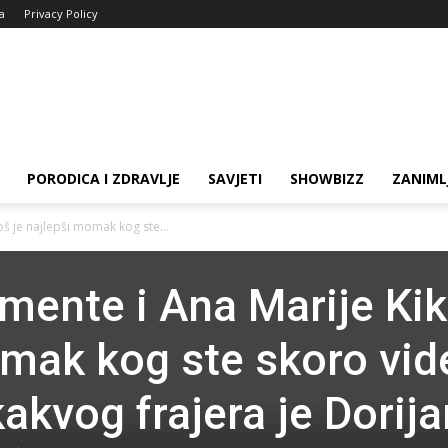
ja
Privacy Policy
PORODICA I ZDRAVLJE
SAVJETI
SHOWBIZZ
ZANIML
š je najlepši momak kog ste...
mente i Ana Marije Ki
mak kog ste skoro vide
akvog frajera je Dorija