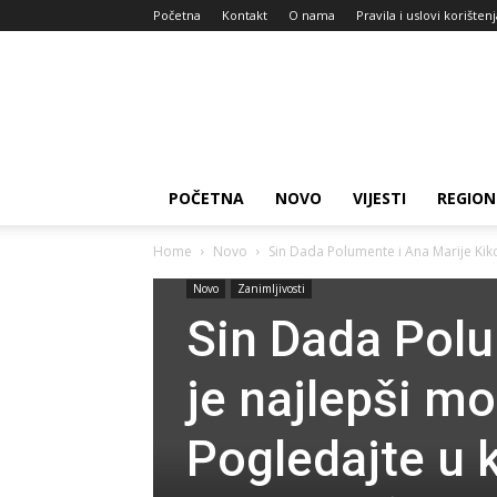
Početna
Kontakt
O nama
Pravila i uslovi korišten
Zdravlje
za
dan
POČETNA
NOVO
VIJESTI
REGION
Home
Novo
Sin Dada Polumente i Ana Marije Kiko
Novo
Zanimljivosti
Sin Dada Polu
je najlepši mo
Pogledajte u k