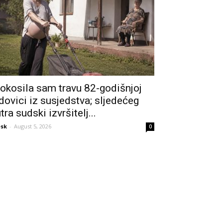
okosila sam travu 82-godišnjoj
dovici iz susjedstva; sljedećeg
utra sudski izvršitelj...
sk
-
August 5, 2026
0