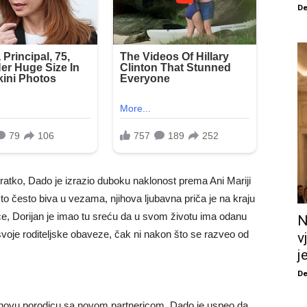
De
kratko, Dado je izrazio duboku naklonost prema Ani Mariji
to često biva u vezama, njihova ljubavna priča je na kraju
ce, Dorijan je imao tu sreću da u svom životu ima odanu
N
svoje roditeljske obaveze, čak ni nakon što se razveo od
v
j
De
novu porodicu sa novom partnericom, Dado je uspeo da