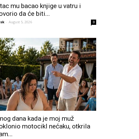
tac mu bacao knjige u vatru i
ovorio da će biti...
sk
-
August 5, 2026
0
nog dana kada je moj muž
oklonio motocikl nećaku, otkrila
am...