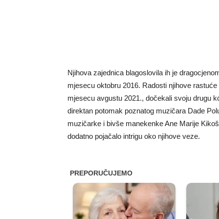
Njihova zajednica blagoslovila ih je dragocjen
mjesecu oktobru 2016. Radosti njihove rastuće
mjesecu avgustu 2021., dočekali svoju drugu kće
direktan potomak poznatog muzičara Dade Pol
muzičarke i bivše manekenke Ane Marije Kikoš. An
dodatno pojačalo intrigu oko njihove veze.