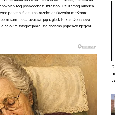
nepokolebljivoj posvećenosti izrastao u izuzetnog mladića.
zmjerno ponosni što su na raznim društvenim mrežama
sporni šarm i očaravajući lijep izgled. Prikaz Dorianove
je na ovim fotografijama, što dodatno pojačava njegovu
.
B
p
De