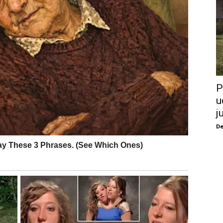
P
u
j
De