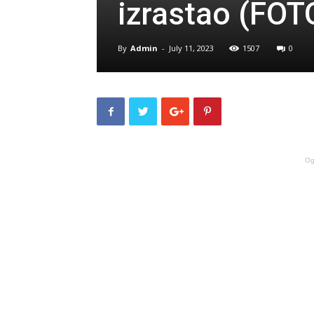
izrastao (FOT
By
Admin
-
July 11, 2023
1507
0
Og