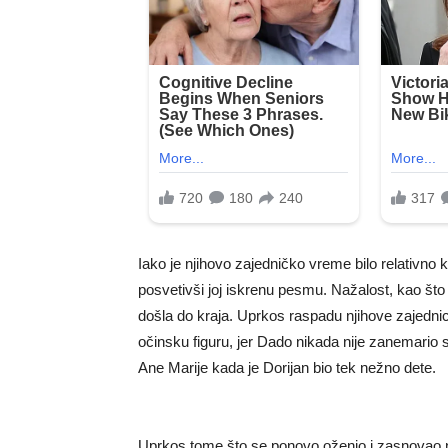
Iako je njihovo zajedničko vreme bilo relativno 
posvetivši joj iskrenu pesmu. Nažalost, kao što 
došla do kraja. Uprkos raspadu njihove zajedni
očinsku figuru, jer Dado nikada nije zanemario 
Ane Marije kada je Dorijan bio tek nežno dete.
Uprkos tome što se ponovo oženio i zasnovao 