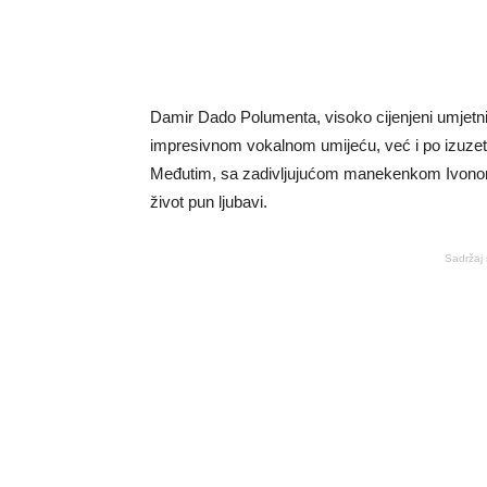
Damir Dado Polumenta, visoko cijenjeni umjetni
impresivnom vokalnom umijeću, već i po izuzet
Međutim, sa zadivljujućom manekenkom Ivonom 
život pun ljubavi.
Sadržaj 