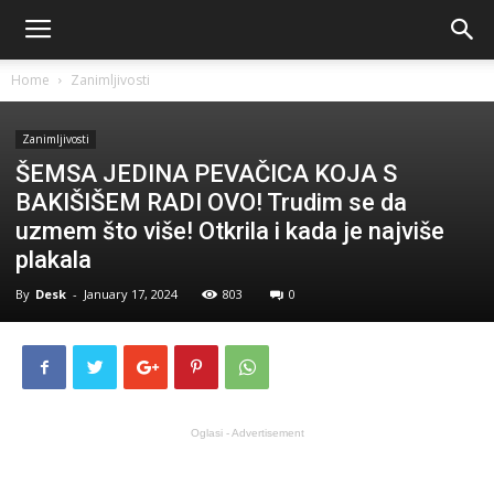
Home
Zanimljivosti
Zanimljivosti
ŠEMSA JEDINA PEVAČICA KOJA S
BAKIŠIŠEM RADI OVO! Trudim se da
uzmem što više! Otkrila i kada je najviše
plakala
By
Desk
-
January 17, 2024
803
0
Oglasi - Advertisement