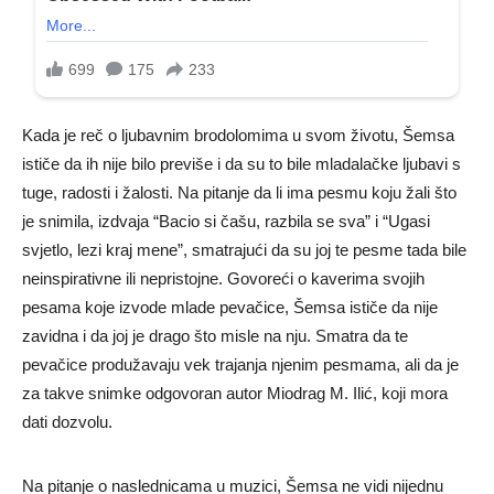
Kada je reč o ljubavnim brodolomima u svom životu, Šemsa
ističe da ih nije bilo previše i da su to bile mladalačke ljubavi s
tuge, radosti i žalosti. Na pitanje da li ima pesmu koju žali što
je snimila, izdvaja “Bacio si čašu, razbila se sva” i “Ugasi
svjetlo, lezi kraj mene”, smatrajući da su joj te pesme tada bile
neinspirativne ili nepristojne. Govoreći o kaverima svojih
pesama koje izvode mlade pevačice, Šemsa ističe da nije
zavidna i da joj je drago što misle na nju. Smatra da te
pevačice produžavaju vek trajanja njenim pesmama, ali da je
za takve snimke odgovoran autor Miodrag M. Ilić, koji mora
dati dozvolu.
Na pitanje o naslednicama u muzici, Šemsa ne vidi nijednu