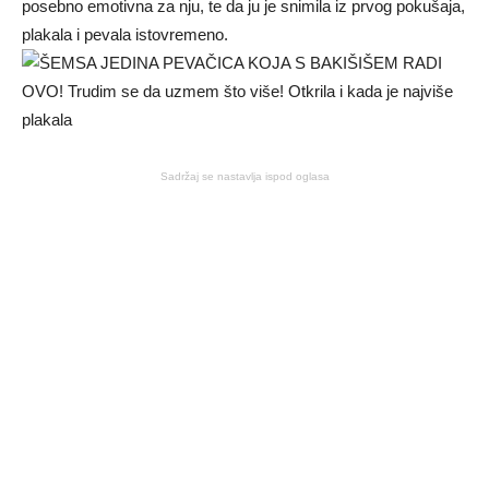
posebno emotivna za nju, te da ju je snimila iz prvog pokušaja,
plakala i pevala istovremeno.
Sadržaj se nastavlja ispod oglasa