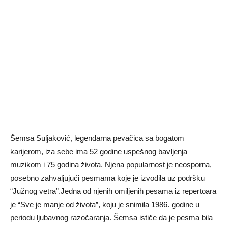
Šemsa Suljaković, legendarna pevačica sa bogatom
karijerom, iza sebe ima 52 godine uspešnog bavljenja
muzikom i 75 godina života. Njena popularnost je neosporna,
posebno zahvaljujući pesmama koje je izvodila uz podršku
“Južnog vetra”.Jedna od njenih omiljenih pesama iz repertoara
je “Sve je manje od života”, koju je snimila 1986. godine u
periodu ljubavnog razočaranja. Šemsa ističe da je pesma bila