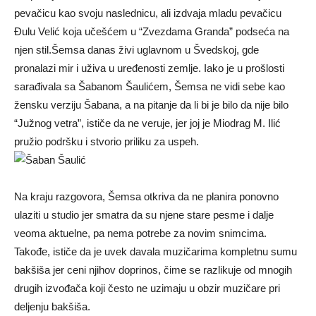
pevačicu kao svoju naslednicu, ali izdvaja mladu pevačicu
Đulu Velić koja učešćem u “Zvezdama Granda” podseća na
njen stil.Šemsa danas živi uglavnom u Švedskoj, gde
pronalazi mir i uživa u uređenosti zemlje. Iako je u prošlosti
sarađivala sa Šabanom Šaulićem, Šemsa ne vidi sebe kao
žensku verziju Šabana, a na pitanje da li bi je bilo da nije bilo
“Južnog vetra”, ističe da ne veruje, jer joj je Miodrag M. Ilić
pružio podršku i stvorio priliku za uspeh.
Na kraju razgovora, Šemsa otkriva da ne planira ponovno
ulaziti u studio jer smatra da su njene stare pesme i dalje
veoma aktuelne, pa nema potrebe za novim snimcima.
Takođe, ističe da je uvek davala muzičarima kompletnu sumu
bakšiša jer ceni njihov doprinos, čime se razlikuje od mnogih
drugih izvođača koji često ne uzimaju u obzir muzičare pri
deljenju bakšiša.