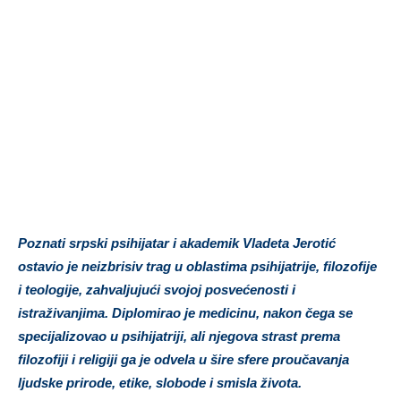
Poznati srpski psihijatar i akademik Vladeta Jerotić
ostavio je neizbrisiv trag u oblastima psihijatrije, filozofije
i teologije, zahvaljujući svojoj posvećenosti i
istraživanjima. Diplomirao je medicinu, nakon čega se
specijalizovao u psihijatriji, ali njegova strast prema
filozofiji i religiji ga je odvela u šire sfere proučavanja
ljudske prirode, etike, slobode i smisla života.