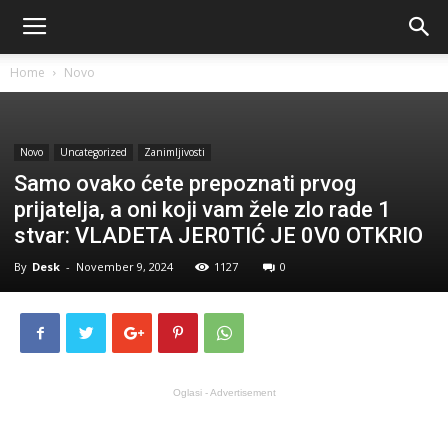
Home
Novo
Novo
Uncategorized
Zanimljivosti
Samo ovako ćete prepoznati prvog
prijatelja, a oni koji vam žele zlo rade 1
stvar: VLADETA JER0TIĆ JE 0V0 OTKRIO
By
Desk
-
November 9, 2024
1127
0
Oglasi - Advertisement