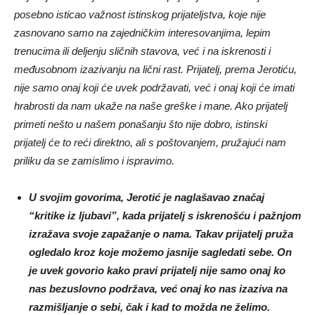
posebno isticao važnost istinskog prijateljstva, koje nije
zasnovano samo na zajedničkim interesovanjima, lepim
trenucima ili deljenju sličnih stavova, već i na iskrenosti i
međusobnom izazivanju na lični rast. Prijatelj, prema Jerotiću,
nije samo onaj koji će uvek podržavati, već i onaj koji će imati
hrabrosti da nam ukaže na naše greške i mane. Ako prijatelj
primeti nešto u našem ponašanju što nije dobro, istinski
prijatelj će to reći direktno, ali s poštovanjem, pružajući nam
priliku da se zamislimo i ispravimo.
U svojim govorima, Jerotić je naglašavao značaj
“kritike iz ljubavi”, kada prijatelj s iskrenošću i pažnjom
izražava svoje zapažanje o nama. Takav prijatelj pruža
ogledalo kroz koje možemo jasnije sagledati sebe. On
je uvek govorio kako pravi prijatelj nije samo onaj ko
nas bezuslovno podržava, već onaj ko nas izaziva na
razmišljanje o sebi, čak i kad to možda ne želimo.