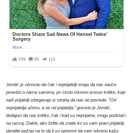
Jerotić je verovao da čak i neprijatelji mogu da nas nauče
ponešto o nama samima, jer često iskreno iznose kritike, koje
naši prijatelji izbegavaju iz straha da nas ne povrede. “Od
neprijatelja učimo, a ne od prijatelja,” govorio je Jerotić,
dodajući da nas kritike, čak i kad su neprijatne, mogu podstaći
na razvoj.
Dakle, ako želite da znate ko su vam pravi prijatelji,
obratite pažnju na to da li su spremni da vam iskreno kažu