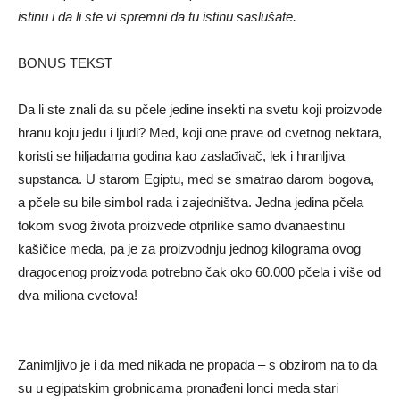
istinu i da li ste vi spremni da tu istinu saslušate.
BONUS TEKST
Da li ste znali da su pčele jedine insekti na svetu koji proizvode
hranu koju jedu i ljudi? Med, koji one prave od cvetnog nektara,
koristi se hiljadama godina kao zaslađivač, lek i hranljiva
supstanca. U starom Egiptu, med se smatrao darom bogova,
a pčele su bile simbol rada i zajedništva. Jedna jedina pčela
tokom svog života proizvede otprilike samo dvanaestinu
kašičice meda, pa je za proizvodnju jednog kilograma ovog
dragocenog proizvoda potrebno čak oko 60.000 pčela i više od
dva miliona cvetova!
Zanimljivo je i da med nikada ne propada – s obzirom na to da
su u egipatskim grobnicama pronađeni lonci meda stari