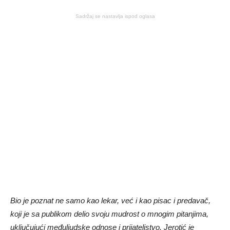
Sadržaj se nastavlja ispod oglasa
Bio je poznat ne samo kao lekar, već i kao pisac i predavač,
koji je sa publikom delio svoju mudrost o mnogim pitanjima,
uključujući međuljudske odnose i prijateljstvo.
Jerotić je