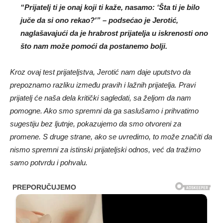
“Prijatelj ti je onaj koji ti kaže, nasamo: ‘Šta ti je bilo
juče da si ono rekao?'” – podsećao je Jerotić,
naglašavajući da je hrabrost prijatelja u iskrenosti ono
što nam može pomoći da postanemo bolji.
Kroz ovaj test prijateljstva, Jerotić nam daje uputstvo da
prepoznamo razliku između pravih i lažnih prijatelja. Pravi
prijatelj će naša dela kritički sagledati, sa željom da nam
pomogne. Ako smo spremni da ga saslušamo i prihvatimo
sugestiju bez ljutnje, pokazujemo da smo otvoreni za
promene. S druge strane, ako se uvredimo, to može značiti da
nismo spremni za istinski prijateljski odnos, već da tražimo
samo potvrdu i pohvalu.