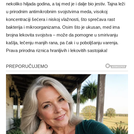
nekoliko hiljada godina, a taj med je i dalje bio jestiv. Tajna leži
u prirodnim antimikrobnim svojstvima meda, visokoj
koncentraciji šećera i niskoj vlažnosti, što sprečava rast
bakterija i mikroorganizama. Osim što je ukusan, med ima
brojna lekovita svojstva – može da pomogne u smirivanju
kašlja, lečenju manjih rana, pa čak i u poboljšanju varenja.
Prava prirodna riznica hranljivih i lekovitih sastojaka!