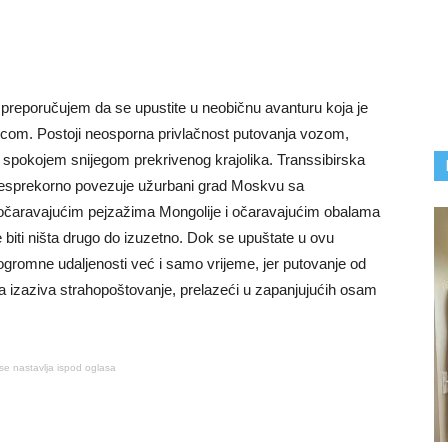
o preporučujem da se upustite u neobičnu avanturu koja je
com. Postoji neosporna privlačnost putovanja vozom,
 spokojem snijegom prekrivenog krajolika. Transsibirska
i besprekorno povezuje užurbani grad Moskvu sa
 očaravajućim pejzažima Mongolije i očaravajućim obalama
biti ništa drugo do izuzetno. Dok se upuštate u ovu
ogromne udaljenosti već i samo vrijeme, jer putovanje od
izaziva strahopoštovanje, prelazeći u zapanjujućih osam
se nastavlja ispod oglasa