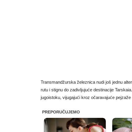
Transmandžurska železnica nudi još jednu alterna
rutu i stignu do zadivljujuće destinacije Tarska
jugoistoku, vijugajući kroz očaravajuće pejzaže