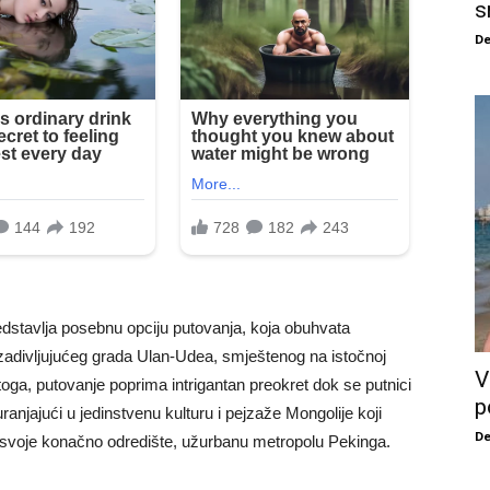
s
De
dstavlja posebnu opciju putovanja, koja obuhvata
 zadivljujućeg grada Ulan-Udea, smještenog na istočnoj
V
oga, putovanje poprima intrigantan preokret dok se putnici
p
anjajući u jedinstvenu kulturu i pejzaže Mongolije koji
De
a svoje konačno odredište, užurbanu metropolu Pekinga.