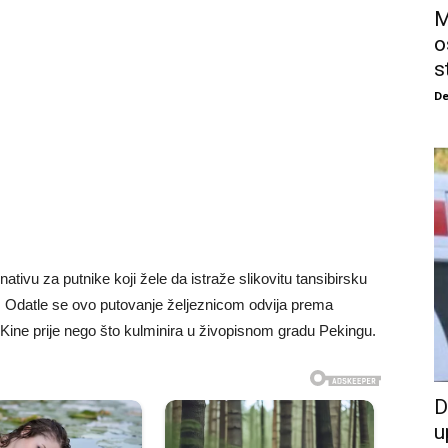
M
o
s
De
tivu za putnike koji žele da istraže slikovitu tansibirsku
ia. Odatle se ovo putovanje željeznicom odvija prema
 Kine prije nego što kulminira u živopisnom gradu Pekingu.
D
u