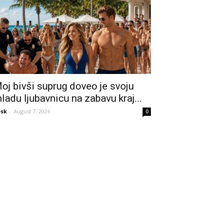
oj bivši suprug doveo je svoju
ladu ljubavnicu na zabavu kraj...
sk
-
August 7, 2026
0