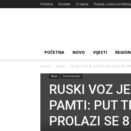
Početna
Kontakt
O nama
Pravila i uslovi korišten
Zdravlje
za
dan
POČETNA
NOVO
VIJESTI
REGION
Home
Novo
RUSKI VOZ JE AVANTURA KOJA SE PAMT
Novo
Zanimljivosti
RUSKI VOZ J
PAMTI: PUT T
PROLAZI SE 