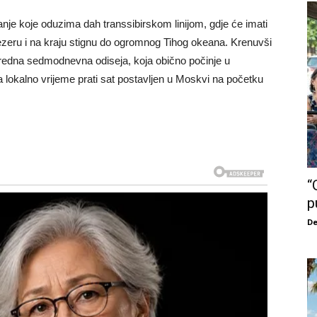
vanje koje oduzima dah transsibirskom linijom, gdje će imati
ezeru i na kraju stignu do ogromnog Tihog okeana. Krenuvši
nredna sedmodnevna odiseja, koja obično počinje u
lokalno vrijeme prati sat postavljen u Moskvi na početku
“
p
De