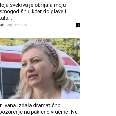
oja svekrva je obrijala moju
smogodišnju kćer do glave i
tala...
sk
-
August 7, 2026
0
r Ivana izdala dramatično
pozorenje na paklene vrućine! Ne