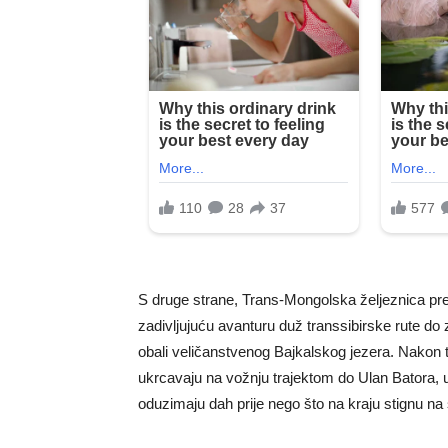
S druge strane, Trans-Mongolska željeznica pre
zadivljujuću avanturu duž transsibirske rute do
obali veličanstvenog Bajkalskog jezera. Nakon t
ukrcavaju na vožnju trajektom do Ulan Batora, ur
oduzimaju dah prije nego što na kraju stignu n