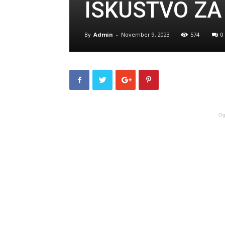
ISKUSTVO ZA
By
Admin
-
November 9, 2023
574
0
Og