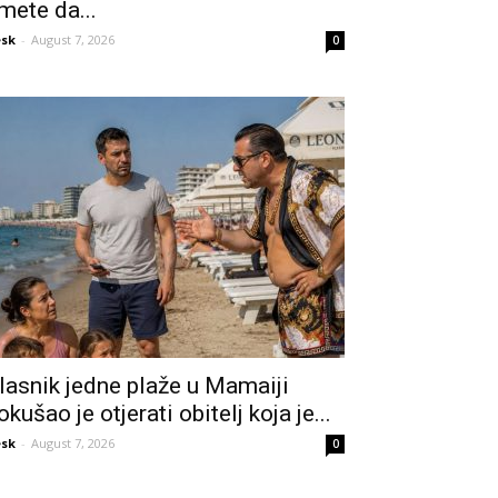
mete da...
sk
-
August 7, 2026
0
lasnik jedne plaže u Mamaiji
okušao je otjerati obitelj koja je...
sk
-
August 7, 2026
0