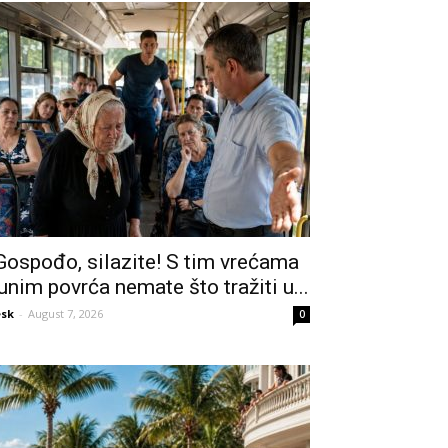
Gospođo, silazite! S tim vrećama
unim povrća nemate što tražiti u...
sk
-
August 7, 2026
0