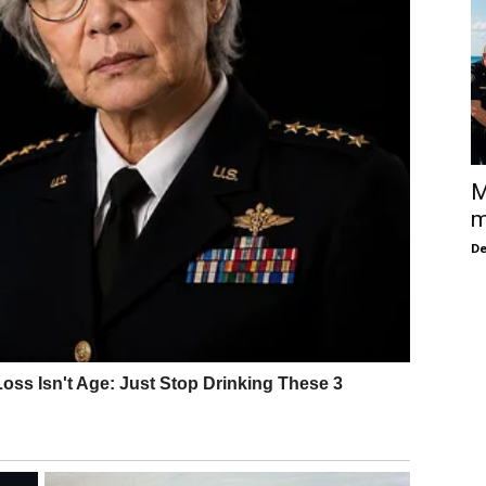
M
m
De