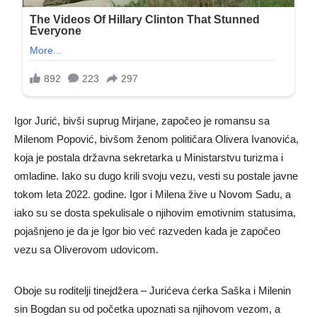
Igor Jurić, bivši suprug Mirjane, započeo je romansu sa
Milenom Popović, bivšom ženom političara Olivera Ivanovića,
koja je postala državna sekretarka u Ministarstvu turizma i
omladine. Iako su dugo krili svoju vezu, vesti su postale javne
tokom leta 2022. godine. Igor i Milena žive u Novom Sadu, a
iako su se dosta spekulisale o njihovim emotivnim statusima,
pojašnjeno je da je Igor bio već razveden kada je započeo
vezu sa Oliverovom udovicom.
Oboje su roditelji tinejdžera – Jurićeva ćerka Saška i Milenin
sin Bogdan su od početka upoznati sa njihovom vezom, a