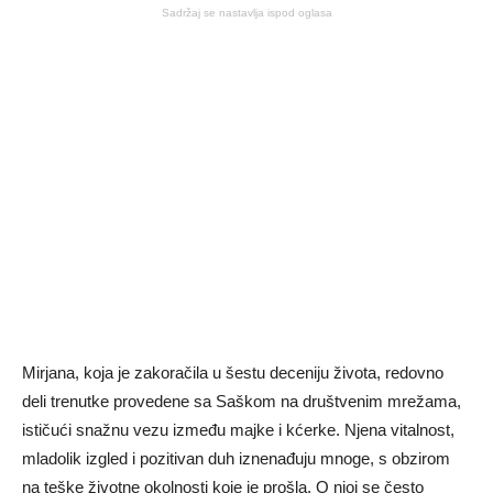
Sadržaj se nastavlja ispod oglasa
Mirjana, koja je zakoračila u šestu deceniju života, redovno
deli trenutke provedene sa Saškom na društvenim mrežama,
ističući snažnu vezu između majke i kćerke. Njena vitalnost,
mladolik izgled i pozitivan duh iznenađuju mnoge, s obzirom
na teške životne okolnosti koje je prošla. O njoj se često