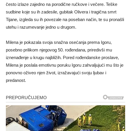
često izlaze zajedno na porodične ručkove i večere. Teške
sudbine koje su ih zadesile, gubitak Olivera i tragična smrt
Tijane, izgleda su ih povezale na poseban način, te su pronašli
utehu i razumevanje jedno u drugom.
Milena je pokazala svoja snažna osećanja prema Igoru,
posebno prilikom njegovog 50. rođendana, priredivši mu
iznenađenje u krugu najbližih. Pored rođendanske proslave,
Milena je poslala emotivnu poruku Igoru zahvaljujući mu što je
ponovno oživeo njen život, izražavajući svoju ljubav i
predanost.