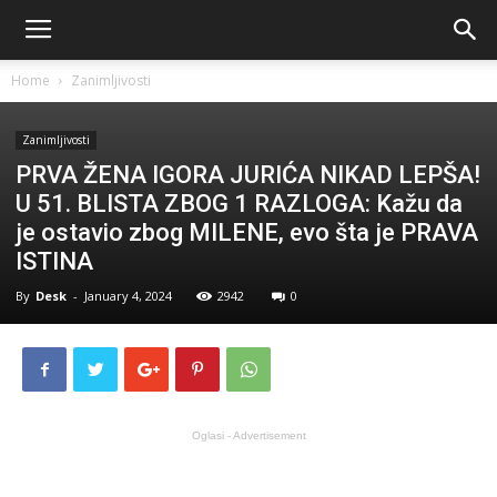
Home
Zanimljivosti
Zanimljivosti
PRVA ŽENA IGORA JURIĆA NIKAD LEPŠA!
U 51. BLISTA ZBOG 1 RAZLOGA: Kažu da
je ostavio zbog MILENE, evo šta je PRAVA
ISTINA
By
Desk
-
January 4, 2024
2942
0
Oglasi - Advertisement