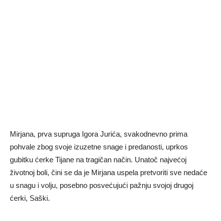
Mirjana, prva supruga Igora Jurića, svakodnevno prima
pohvale zbog svoje izuzetne snage i predanosti, uprkos
gubitku ćerke Tijane na tragičan način. Unatoč najvećoj
životnoj boli, čini se da je Mirjana uspela pretvoriti sve nedaće
u snagu i volju, posebno posvećujući pažnju svojoj drugoj
ćerki, Saški.