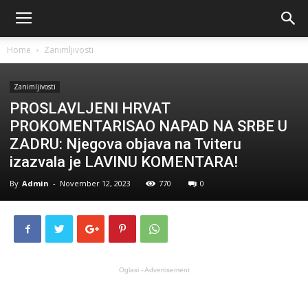
Home
Zanimljivosti
Zanimljivosti
PROSLAVLJENI HRVAT
PROKOMENTARISAO NAPAD NA SRBE U
ZADRU: Njegova objava na Tviteru
izazvala je LAVINU KOMENTARA!
By
Admin
-
November 12, 2023
770
0
Oglasi - Advertisement