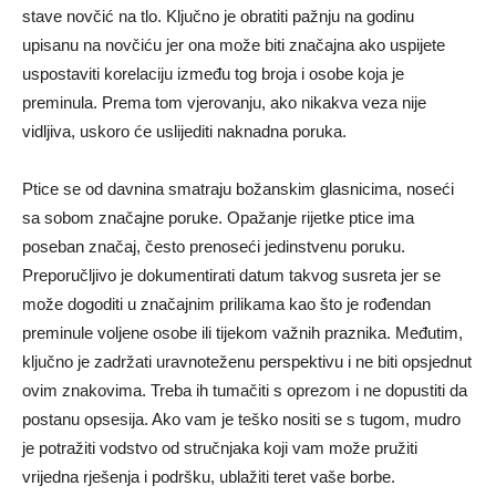
stave novčić na tlo. Ključno je obratiti pažnju na godinu
upisanu na novčiću jer ona može biti značajna ako uspijete
uspostaviti korelaciju između tog broja i osobe koja je
preminula. Prema tom vjerovanju, ako nikakva veza nije
vidljiva, uskoro će uslijediti naknadna poruka.
Ptice se od davnina smatraju božanskim glasnicima, noseći
sa sobom značajne poruke. Opažanje rijetke ptice ima
poseban značaj, često prenoseći jedinstvenu poruku.
Preporučljivo je dokumentirati datum takvog susreta jer se
može dogoditi u značajnim prilikama kao što je rođendan
preminule voljene osobe ili tijekom važnih praznika. Međutim,
ključno je zadržati uravnoteženu perspektivu i ne biti opsjednut
ovim znakovima. Treba ih tumačiti s oprezom i ne dopustiti da
postanu opsesija. Ako vam je teško nositi se s tugom, mudro
je potražiti vodstvo od stručnjaka koji vam može pružiti
vrijedna rješenja i podršku, ublažiti teret vaše borbe.