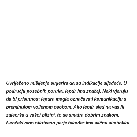
Uvriježeno mišljenje sugerira da su indikacije sljedeće. U
području posebnih poruka, leptir ima značaj. Neki vjeruju
da bi prisutnost leptira mogla označavati komunikaciju s
preminulom voljenom osobom. Ako leptir sleti na vas ili
zaleprša u vašoj blizini, to se smatra dobrim znakom.
Neočekivano otkriveno perje također ima sličnu simboliku.