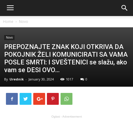
Home
Novo
Novo
PREPOZNAJTE ZNAK KOJI OTKRIVA DA
POKOJNIK ŽELI KOMUNICIRATI SA VAMA
POSLE SMRTI: I SVEŠTENICI se slažu, ako
vam se DESI OVO…
By
Urednik
-
January 30, 2024
1017
0
Oglasi - Advertisement