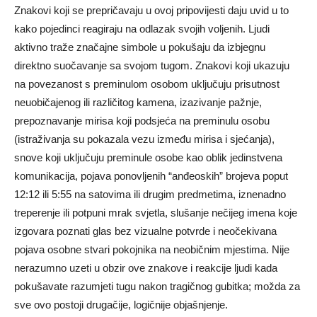
Znakovi koji se prepričavaju u ovoj pripovijesti daju uvid u to
kako pojedinci reagiraju na odlazak svojih voljenih. Ljudi
aktivno traže značajne simbole u pokušaju da izbjegnu
direktno suočavanje sa svojom tugom. Znakovi koji ukazuju
na povezanost s preminulom osobom uključuju prisutnost
neuobičajenog ili različitog kamena, izazivanje pažnje,
prepoznavanje mirisa koji podsjeća na preminulu osobu
(istraživanja su pokazala vezu između mirisa i sjećanja),
snove koji uključuju preminule osobe kao oblik jedinstvena
komunikacija, pojava ponovljenih “anđeoskih” brojeva poput
12:12 ili 5:55 na satovima ili drugim predmetima, iznenadno
treperenje ili potpuni mrak svjetla, slušanje nečijeg imena koje
izgovara poznati glas bez vizualne potvrde i neočekivana
pojava osobne stvari pokojnika na neobičnim mjestima. Nije
nerazumno uzeti u obzir ove znakove i reakcije ljudi kada
pokušavate razumjeti tugu nakon tragičnog gubitka; možda za
sve ovo postoji drugačije, logičnije objašnjenje.