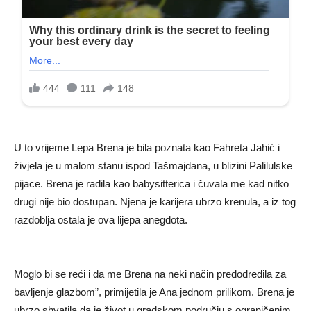
U to vrijeme Lepa Brena je bila poznata kao Fahreta Jahić i
živjela je u malom stanu ispod Tašmajdana, u blizini Palilulske
pijace. Brena je radila kao babysitterica i čuvala me kad nitko
drugi nije bio dostupan. Njena je karijera ubrzo krenula, a iz tog
razdoblja ostala je ova lijepa anegdota.
Moglo bi se reći i da me Brena na neki način predodredila za
bavljenje glazbom”, primijetila je Ana jednom prilikom. Brena je
ubrzo shvatila da je život u gradskom području s ograničenim