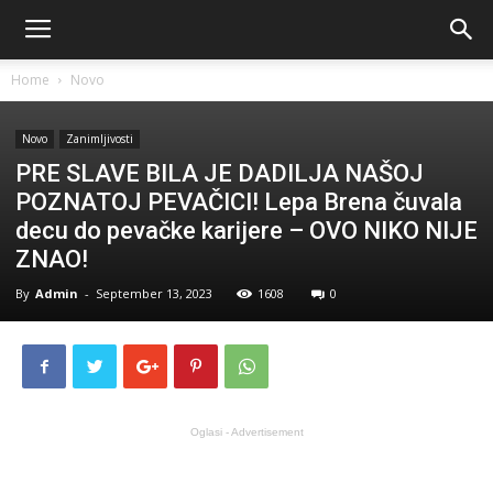
Home
Novo
Novo
Zanimljivosti
PRE SLAVE BILA JE DADILJA NAŠOJ
POZNATOJ PEVAČICI! Lepa Brena čuvala
decu do pevačke karijere – OVO NIKO NIJE
ZNAO!
By
Admin
-
September 13, 2023
1608
0
Oglasi - Advertisement