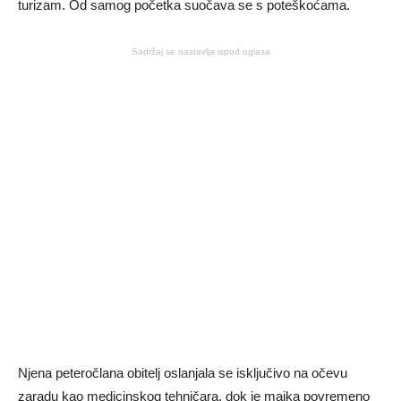
turizam. Od samog početka suočava se s poteškoćama.
Sadržaj se nastavlja ispod oglasa
Njena peteročlana obitelj oslanjala se isključivo na očevu
zaradu kao medicinskog tehničara, dok je majka povremeno