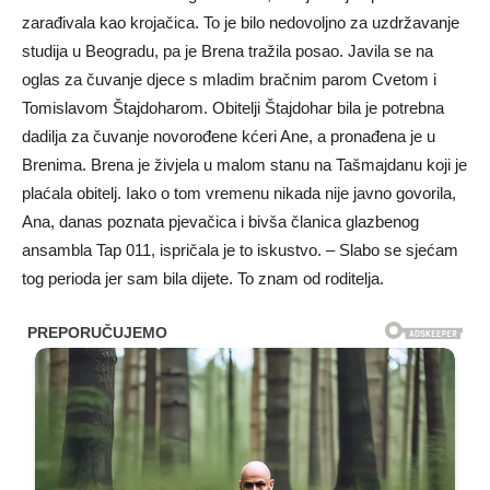
zarađivala kao krojačica. To je bilo nedovoljno za uzdržavanje
studija u Beogradu, pa je Brena tražila posao. Javila se na
oglas za čuvanje djece s mladim bračnim parom Cvetom i
Tomislavom Štajdoharom. Obitelji Štajdohar bila je potrebna
dadilja za čuvanje novorođene kćeri Ane, a pronađena je u
Brenima. Brena je živjela u malom stanu na Tašmajdanu koji je
plaćala obitelj. Iako o tom vremenu nikada nije javno govorila,
Ana, danas poznata pjevačica i bivša članica glazbenog
ansambla Tap 011, ispričala je to iskustvo. – Slabo se sjećam
tog perioda jer sam bila dijete. To znam od roditelja.