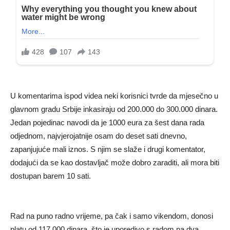
U komentarima ispod videa neki korisnici tvrde da mjesečno u
glavnom gradu Srbije inkasiraju od 200.000 do 300.000 dinara.
Jedan pojedinac navodi da je 1000 eura za šest dana rada
odjednom, najvjerojatnije osam do deset sati dnevno,
zapanjujuće mali iznos. S njim se slaže i drugi komentator,
dodajući da se kao dostavljač može dobro zaraditi, ali mora biti
dostupan barem 10 sati.
Rad na puno radno vrijeme, pa čak i samo vikendom, donosi
platu od 117.000 dinara, što je uporedivo s radom na dva