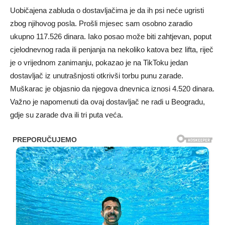
Uobičajena zabluda o dostavljačima je da ih psi neće ugristi
zbog njihovog posla. Prošli mjesec sam osobno zaradio
ukupno 117.526 dinara. Iako posao može biti zahtjevan, poput
cjelodnevnog rada ili penjanja na nekoliko katova bez lifta, riječ
je o vrijednom zanimanju, pokazao je na TikToku jedan
dostavljač iz unutrašnjosti otkrivši torbu punu zarade.
Muškarac je objasnio da njegova dnevnica iznosi 4.520 dinara.
Važno je napomenuti da ovaj dostavljač ne radi u Beogradu,
gdje su zarade dva ili tri puta veća.