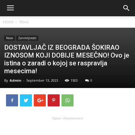
Home
Novo
Novo
Zanimljivosti
DOSTAVLJAČ IZ BEOGRADA ŠOKIRAO
IZNOSOM KOJI DOBIJE MESEČNO! Ovo je
istina o zaradi o kojoj se raspravlja
mesecima!
By
Admin
-
September 13, 2023
1503
0
Oglasi - Advertisement