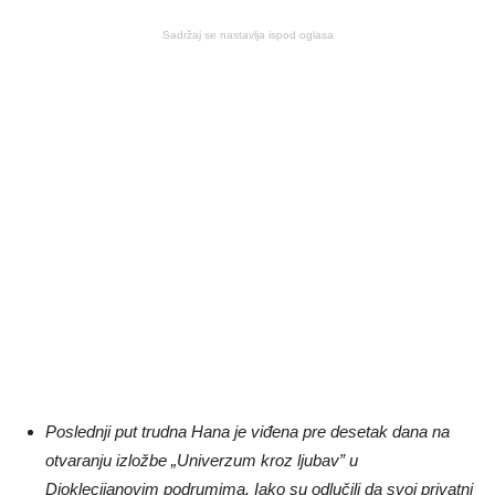
Sadržaj se nastavlja ispod oglasa
Poslednji put trudna Hana je viđena pre desetak dana na
otvaranju izložbe „Univerzum kroz ljubav” u
Dioklecijanovim podrumima. Iako su odlučili da svoj privatni