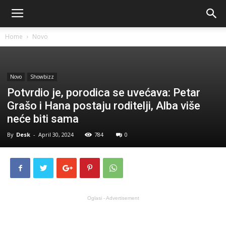
Home
Novo
Novo
Showbizz
Potvrdio je, porodica se uvećava: Petar
Grašo i Hana postaju roditelji, Alba više
neće biti sama
By
Desk
-
April 30, 2024
784
0
Oglasi - Advertisement