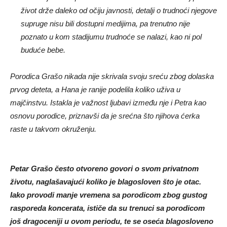
život drže daleko od očiju javnosti, detalji o trudnoći njegove
supruge nisu bili dostupni medijima, pa trenutno nije
poznato u kom stadijumu trudnoće se nalazi, kao ni pol
buduće bebe.
Porodica Grašo nikada nije skrivala svoju sreću zbog dolaska
prvog deteta, a Hana je ranije podelila koliko uživa u
majčinstvu. Istakla je važnost ljubavi između nje i Petra kao
osnovu porodice, priznavši da je srećna što njihova ćerka
raste u takvom okruženju.
Petar Grašo često otvoreno govori o svom privatnom
životu, naglašavajući koliko je blagosloven što je otac.
Iako provodi manje vremena sa porodicom zbog gustog
rasporeda koncerata, ističe da su trenuci sa porodicom
još dragoceniji u ovom periodu, te se oseća blagosloveno