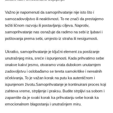
Važno je napomenuti da samoprihvatanje nije isto što i
samozadovoljstvo ili neaktivnost. To ne znači da prestajemo
težiti ličnom razvoju ili postavljanju ciljeva. Naprotiv,
samoprihvatanje nas osnažuje da radimo na sebi iz ljubavi i
poštovanja prema sebi, umjesto iz straha ili nesigurnosti.
Ukratko, samoprihvatanje je ključni element za postizanje
unutrašnjeg mira, sreće i ispunjenosti. Kada prihvatimo sebe
onakve kakvi jesmo, otvaramo vrata dubokom unutarnjem
zadovoljstvu i oslobađamo se tereta samokritike i nerealnih
očekivanja. To je važan korak na putu ka autentičnom i
ispunjenom životu.Samoprihvatanje je kontinuirani proces koji
zahteva vreme, strpljenje i praksu. Budite strpljivi sa sobom i
zapamtite da je svaki korak ka prihvatanju sebe korak ka
emocionalnom blagostanju i unutrašnjem miru.