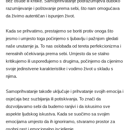
bez osude ili kritike. Samoprihvatanje podrazumijeva duboko
razumijevanje i poštovanje prema sebi, što nam omogućava
da živimo autentičan i ispunjen život.
Kada se prihvatimo, prestajemo se boriti protiv onoga što
jesmo i umjesto toga počinjemo s ljubavlju i pažnjom gledati
naše unutarnje ja. To nas oslobađa od tereta perfekcionizma i
nerealnih očekivanja prema sebi. Umjesto da se stalno
kritikujemo ili uspoređujemo s drugima, počinjemo da cijenimo
svoje jedinstvene karakteristike i vodimo život u skladu s
njima.
Samoprihvatanje takođe uključuje i prihvatanje svojih emocija i
osjećaja bez suzbijanja ili potiskivanja. To znači da
dozvoljavamo sebi da budemo ranjivi i da iskusimo sve
aspekte ljudskog iskustva. Kada se suočimo sa svojim
emocijama umjesto da ih ignoriramo, stvaramo prostor za
osobni rast i emocionalno iscjeljenje.