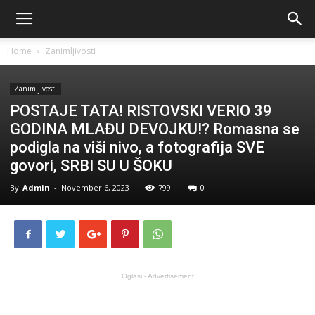
Home
Zanimljivosti
Zanimljivosti
POSTAJE TATA! RISTOVSKI VERIO 39
GODINA MLAĐU DEVOJKU!? Romasna se
podigla na viši nivo, a fotografija SVE
govori, SRBI SU U ŠOKU
By
Admin
-
November 6, 2023
799
0
Oglasi - Advertisement