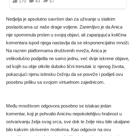
Nedjelja je apsolutno savršen dan za uživanje u slatkim
poslasticama uz naše drage voljene. Zanimljivo je da Anica
nije spomenula prsten u svojoj objavi, ali zapanjujuća količina
komentara ispod njega nastavlja da se eksponencijalno množi.
Na raznim platformama društvenih mreža, Anica je
velikodušno podijelila ne samo jednu, već dvije iskrene objave,
od kojih su obje otkrile duboko lični trenutak iz njenog života,
pokazujući njenu istinsku čežnju da se poveže i podijeli ovu
posebnu priliku sa svojom virtuelnom zajednicom.
Među mnoštvom odgovora posebno se istakao jedan
komentar, koji je pohvalio Anicinu nepokolebljivu hrabrost u
ostvarivanju želja svog srca, sve dok te želje nisu bile ukaljane
bilo kakvim skrivenim motivima. Kao odgovor na ovu