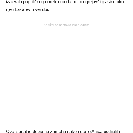
izazvala popriličnu pometnju dodatno podgrejavši glasine oko
nje i Lazarevih veridbi.
Sadržaj se nastavlja ispod oglasa
Ovaj šapat je dobio na zamahu nakon što je Anica podijelila