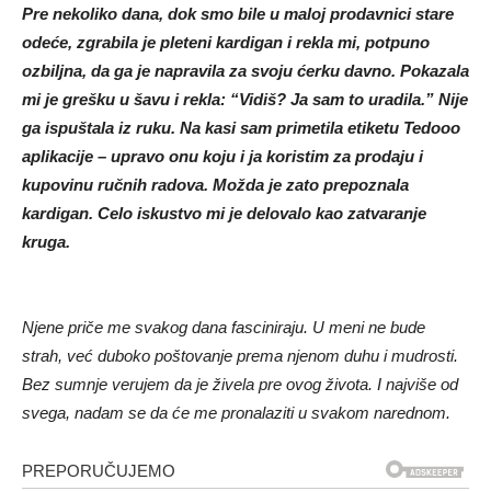
Pre nekoliko dana, dok smo bile u maloj prodavnici stare
odeće, zgrabila je pleteni kardigan i rekla mi, potpuno
ozbiljna, da ga je napravila za svoju ćerku davno. Pokazala
mi je grešku u šavu i rekla: “Vidiš? Ja sam to uradila.” Nije
ga ispuštala iz ruku. Na kasi sam primetila etiketu Tedooo
aplikacije – upravo onu koju i ja koristim za prodaju i
kupovinu ručnih radova. Možda je zato prepoznala
kardigan. Celo iskustvo mi je delovalo kao zatvaranje
kruga.
Njene priče me svakog dana fasciniraju. U meni ne bude
strah, već duboko poštovanje prema njenom duhu i mudrosti.
Bez sumnje verujem da je živela pre ovog života. I najviše od
svega, nadam se da će me pronalaziti u svakom narednom.