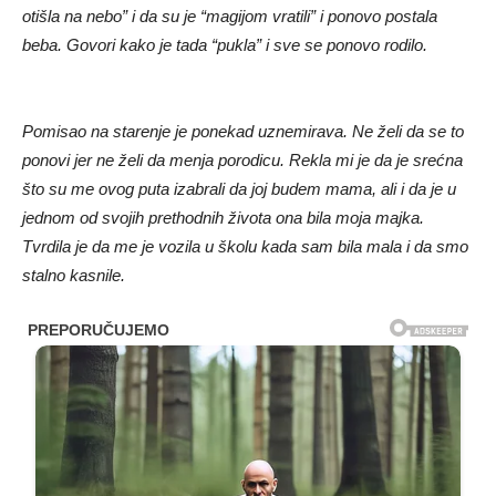
otišla na nebo” i da su je “magijom vratili” i ponovo postala
beba. Govori kako je tada “pukla” i sve se ponovo rodilo.
Pomisao na starenje je ponekad uznemirava. Ne želi da se to
ponovi jer ne želi da menja porodicu. Rekla mi je da je srećna
što su me ovog puta izabrali da joj budem mama, ali i da je u
jednom od svojih prethodnih života ona bila moja majka.
Tvrdila je da me je vozila u školu kada sam bila mala i da smo
stalno kasnile.