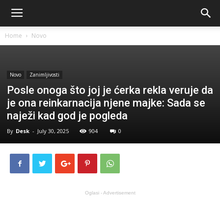
Home
Novo
Novo
Zanimljivosti
Posle onoga što joj je ćerka rekla veruje da
je ona reinkarnacija njene majke: Sada se
naježi kad god je pogleda
By
Desk
-
July 30, 2025
904
0
Oglasi - Advertisement