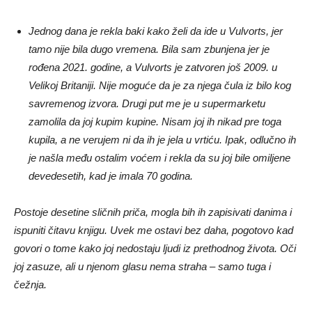
Jednog dana je rekla baki kako želi da ide u Vulvorts, jer
tamo nije bila dugo vremena. Bila sam zbunjena jer je
rođena 2021. godine, a Vulvorts je zatvoren još 2009. u
Velikoj Britaniji. Nije moguće da je za njega čula iz bilo kog
savremenog izvora. Drugi put me je u supermarketu
zamolila da joj kupim kupine. Nisam joj ih nikad pre toga
kupila, a ne verujem ni da ih je jela u vrtiću. Ipak, odlučno ih
je našla među ostalim voćem i rekla da su joj bile omiljene
devedesetih, kad je imala 70 godina.
Postoje desetine sličnih priča, mogla bih ih zapisivati danima i
ispuniti čitavu knjigu. Uvek me ostavi bez daha, pogotovo kad
govori o tome kako joj nedostaju ljudi iz prethodnog života. Oči
joj zasuze, ali u njenom glasu nema straha – samo tuga i
čežnja.