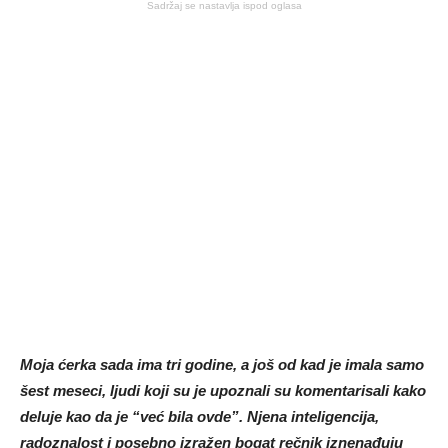
Sadržaj se nastavlja ispod oglasa
Moja ćerka sada ima tri godine, a još od kad je imala samo
šest meseci, ljudi koji su je upoznali su komentarisali kako
deluje kao da je “već bila ovde”. Njena inteligencija,
radoznalost i posebno izražen bogat rečnik iznenađuju