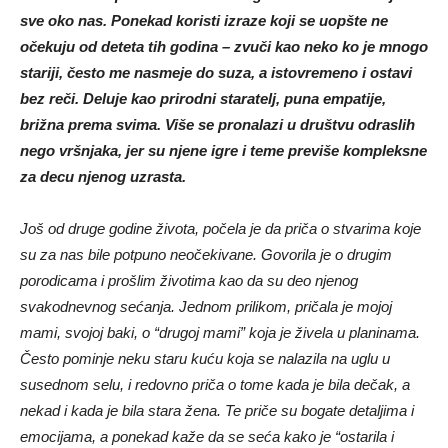
sve oko nas. Ponekad koristi izraze koji se uopšte ne
očekuju od deteta tih godina – zvuči kao neko ko je mnogo
stariji, često me nasmeje do suza, a istovremeno i ostavi
bez reči. Deluje kao prirodni staratelj, puna empatije,
brižna prema svima. Više se pronalazi u društvu odraslih
nego vršnjaka, jer su njene igre i teme previše kompleksne
za decu njenog uzrasta.
Još od druge godine života, počela je da priča o stvarima koje
su za nas bile potpuno neočekivane. Govorila je o drugim
porodicama i prošlim životima kao da su deo njenog
svakodnevnog sećanja. Jednom prilikom, pričala je mojoj
mami, svojoj baki, o “drugoj mami” koja je živela u planinama.
Često pominje neku staru kuću koja se nalazila na uglu u
susednom selu, i redovno priča o tome kada je bila dečak, a
nekad i kada je bila stara žena. Te priče su bogate detaljima i
emocijama, a ponekad kaže da se seća kako je “ostarila i