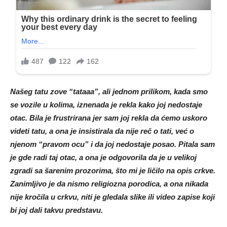
Našeg tatu zove “tataaa”, ali jednom prilikom, kada smo
se vozile u kolima, iznenada je rekla kako joj nedostaje
otac. Bila je frustrirana jer sam joj rekla da ćemo uskoro
videti tatu, a ona je insistirala da nije reč o tati, već o
njenom “pravom ocu” i da joj nedostaje posao. Pitala sam
je gde radi taj otac, a ona je odgovorila da je u velikoj
zgradi sa šarenim prozorima, što mi je ličilo na opis crkve.
Zanimljivo je da nismo religiozna porodica, a ona nikada
nije kročila u crkvu, niti je gledala slike ili video zapise koji
bi joj dali takvu predstavu.