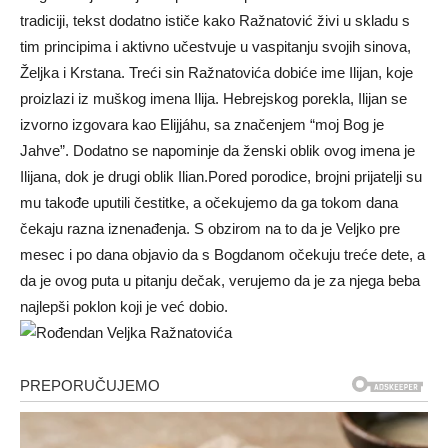
tradiciji, tekst dodatno ističe kako Ražnatović živi u skladu s
tim principima i aktivno učestvuje u vaspitanju svojih sinova,
Željka i Krstana. Treći sin Ražnatovića dobiće ime Ilijan, koje
proizlazi iz muškog imena Ilija. Hebrejskog porekla, Ilijan se
izvorno izgovara kao Elijjáhu, sa značenjem “moj Bog je
Jahve”. Dodatno se napominje da ženski oblik ovog imena je
Ilijana, dok je drugi oblik Ilian.Pored porodice, brojni prijatelji su
mu takođe uputili čestitke, a očekujemo da ga tokom dana
čekaju razna iznenađenja. S obzirom na to da je Veljko pre
mesec i po dana objavio da s Bogdanom očekuju treće dete, a
da je ovog puta u pitanju dečak, verujemo da je za njega beba
najlepši poklon koji je već dobio.