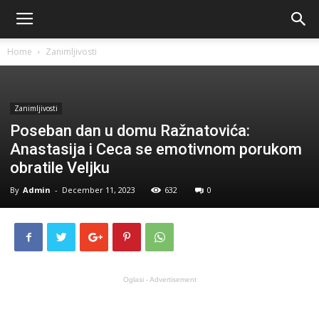
Home
Zanimljivosti
Zanimljivosti
Poseban dan u domu Ražnatovića:
Anastasija i Ceca se emotivnom porukom
obratile Veljku
By
Admin
-
December 11, 2023
632
0
Oglasi - Advertisement