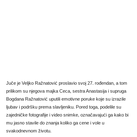
Juče je Veljko Ražnatović proslavio svoj 27. rođendan, a tom
prilikom su njegova majka Ceca, sestra Anastasija i supruga
Bogdana Ražnatović uputili emotivne poruke koje su izrazile
ljubav i podršku prema slavljeniku. Pored toga, podelile su
zajedničke fotografije i video snimke, označavajući ga kako bi
mu jasno stavile do znanja koliko ga cene i vole u
svakodnevnom životu.