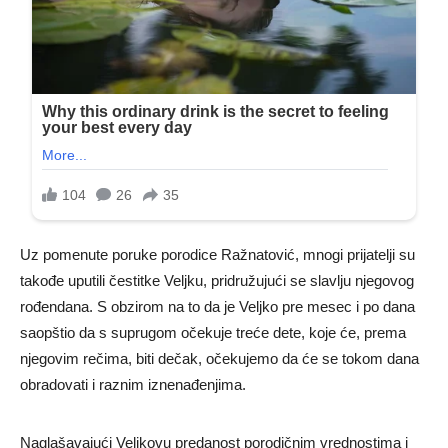
Uz pomenute poruke porodice Ražnatović, mnogi prijatelji su
takođe uputili čestitke Veljku, pridružujući se slavlju njegovog
rođendana. S obzirom na to da je Veljko pre mesec i po dana
saopštio da s suprugom očekuje treće dete, koje će, prema
njegovim rečima, biti dečak, očekujemo da će se tokom dana
obradovati i raznim iznenađenjima.
Naglašavajući Veljkovu predanost porodičnim vrednostima i