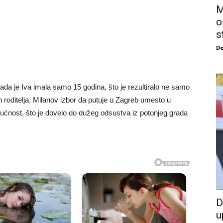
M
o
s
De
da je Iva imala samo 15 godina, što je rezultiralo ne samo
oditelja. Milanov izbor da putuje u Zagreb umesto u
ućnost, što je dovelo do dužeg odsustva iz potonjeg grada
D
u