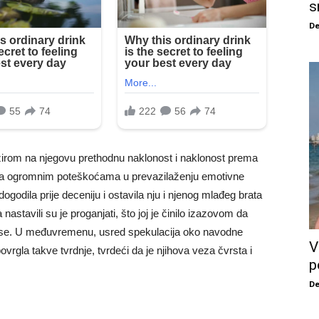
s
De
zirom na njegovu prethodnu naklonost i naklonost prema
 sa ogromnim poteškoćama u prevazilaženju emotivne
odila prije deceniju i ostavila nju i njenog mlađeg brata
astavili su je proganjati, što joj je činilo izazovom da
nose. U međuvremenu, usred spekulacija oko navodne
V
vrgla takve tvrdnje, tvrdeći da je njihova veza čvrsta i
p
De