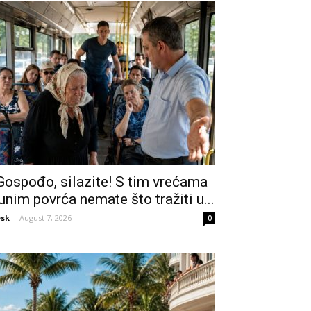
Gospođo, silazite! S tim vrećama
unim povrća nemate što tražiti u...
sk
-
August 7, 2026
0