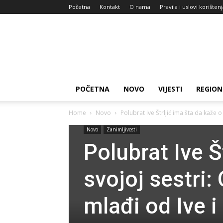
Početna
Kontakt
O nama
Pravila i uslovi korišten
Zdravlje
za
dan
POČETNA
NOVO
VIJESTI
REGION
Home
Novo
Polubrat Ive Štrljić ima šta da kaže o 
Novo
Zanimljivosti
Polubrat Ive Š
svojoj sestri:
mlađi od Ive i