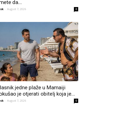
mete da...
sk
-
August 7, 2026
0
lasnik jedne plaže u Mamaiji
okušao je otjerati obitelj koja je...
sk
-
August 7, 2026
0