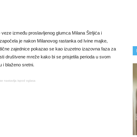
ne veze između proslavljenog glumca Milana Štrljića i
započela je nakon Milanovog rastanka od Ivine majke,
odične zajednice pokazao se kao izuzetno izazovna faza za
isti društvene mreže kako bi se prisjetila perioda u svom
ku i blaženo sretni.
se nastavlja ispod oglasa