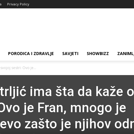
ja
Privacy Policy
PORODICA I ZDRAVLJE
SAVJETI
SHOWBIZZ
ZANIML
svojoj sestri: Ovo je...
trljić ima šta da kaže 
 Ovo je Fran, mnogo je
 evo zašto je njihov od