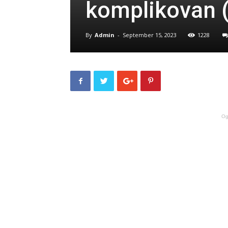
komplikovan 
By
Admin
-
September 15, 2023
1228
Og