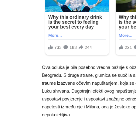
Ova odluka je bila posebno vredna pažnje s ob
Beogradu. S druge strane, glumica se suočila
traume izazvane očevim napuštanjem, koja se dog
Luku shrvana. Dugotrajni efekti ovog napuštanja n
uspostavi povjerenje i uspostavi značajne od
napetosti između nje i Milana, ona je žestoko opo
nepokolebljiva.