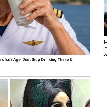
M
m
De