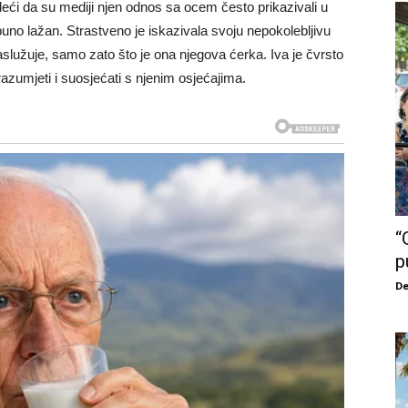
deći da su mediji njen odnos sa ocem često prikazivali u
puno lažan. Strastveno je iskazivala svoju nepokolebljivu
lužuje, samo zato što je ona njegova ćerka. Iva je čvrsto
azumjeti i suosjećati s njenim osjećajima.
“
p
De