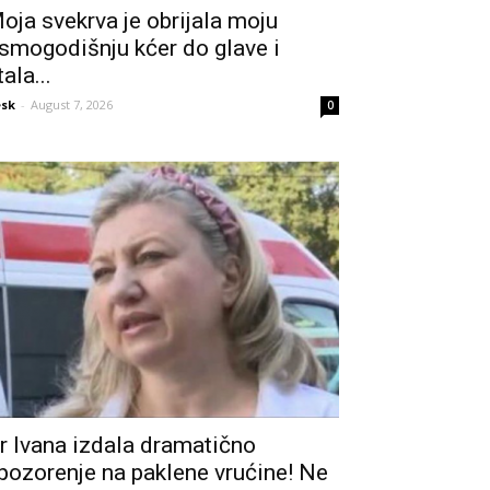
oja svekrva je obrijala moju
smogodišnju kćer do glave i
tala...
sk
-
August 7, 2026
0
r Ivana izdala dramatično
pozorenje na paklene vrućine! Ne