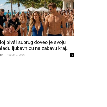
oj bivši suprug doveo je svoju
ladu ljubavnicu na zabavu kraj...
sk
-
August 7, 2026
0