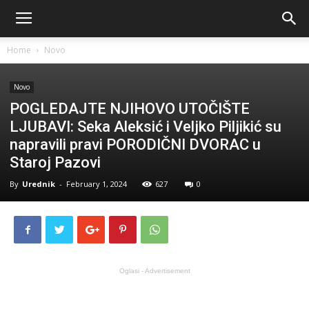
Home
Novo
Novo
POGLEDAJTE NJIHOVO UTOČIŠTE
LJUBAVI: Seka Aleksić i Veljko Piljikić su
napravili pravi PORODIČNI DVORAC u
Staroj Pazovi
By
Urednik
-
February 1, 2024
627
0
Oglasi - Advertisement