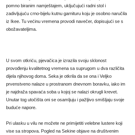
pomno biranim namještajem, uključujući radni stol i
zadivljujuću crno-bijelu kutnu garnituru koju je osobno naručila
iz Ikee. Tu većinu vremena provodi navečer, dopisujući se s
obožavateljima.
U svom otkriću, pjevačica je izrazila svoju sklonost
provođenju kvalitetnog vremena sa suprugom u dva različita
dijela njihovog doma. Seka je otkrila da se ona i Veljko
prvenstveno nalaze u prostranom dnevnom boravku, iako im
je najdraža spavaća soba u kojoj se nalazi okrugli krevet.
Unutar tog utočišta oni se osamljuju i pažljivo smišljaju svoje
buduće napore.
Pri ulasku u vilu ne možete ne primijetiti velebne lustere koji
vise sa stropova. Pogled na Sekine objave na društvenim