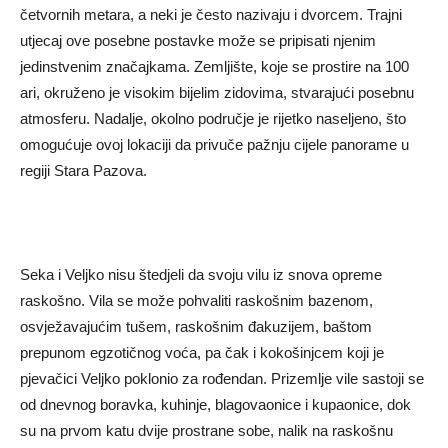
četvornih metara, a neki je često nazivaju i dvorcem. Trajni
utjecaj ove posebne postavke može se pripisati njenim
jedinstvenim značajkama. Zemljište, koje se prostire na 100
ari, okruženo je visokim bijelim zidovima, stvarajući posebnu
atmosferu. Nadalje, okolno područje je rijetko naseljeno, što
omogućuje ovoj lokaciji da privuče pažnju cijele panorame u
regiji Stara Pazova.
Seka i Veljko nisu štedjeli da svoju vilu iz snova opreme
raskošno. Vila se može pohvaliti raskošnim bazenom,
osvježavajućim tušem, raskošnim đakuzijem, baštom
prepunom egzotičnog voća, pa čak i kokošinjcem koji je
pjevačici Veljko poklonio za rođendan. Prizemlje vile sastoji se
od dnevnog boravka, kuhinje, blagovaonice i kupaonice, dok
su na prvom katu dvije prostrane sobe, nalik na raskošnu