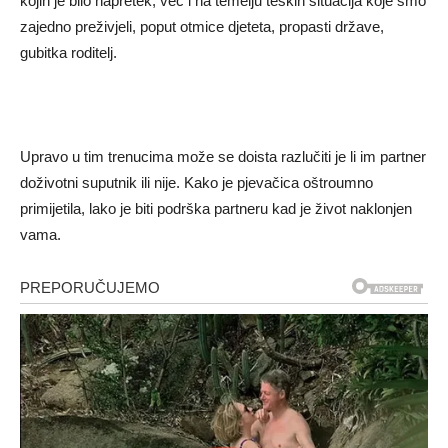
kojih je bilo napretek, već i na temelju teških situacija koje smo
zajedno preživjeli, poput otmice djeteta, propasti države,
gubitka roditelj.
Upravo u tim trenucima može se doista razlučiti je li im partner
doživotni suputnik ili nije. Kako je pjevačica oštroumno
primijetila, lako je biti podrška partneru kad je život naklonjen
vama.