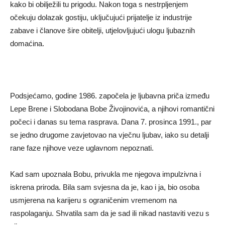
kako bi obilježili tu prigodu. Nakon toga s nestrpljenjem
očekuju dolazak gostiju, uključujući prijatelje iz industrije
zabave i članove šire obitelji, utjelovljujući ulogu ljubaznih
domaćina.
Podsjećamo, godine 1986. započela je ljubavna priča između
Lepe Brene i Slobodana Bobe Živojinovića, a njihovi romantični
počeci i danas su tema rasprava. Dana 7. prosinca 1991., par
se jedno drugome zavjetovao na vječnu ljubav, iako su detalji
rane faze njihove veze uglavnom nepoznati.
Kad sam upoznala Bobu, privukla me njegova impulzivna i
iskrena priroda. Bila sam svjesna da je, kao i ja, bio osoba
usmjerena na karijeru s ograničenim vremenom na
raspolaganju. Shvatila sam da je sad ili nikad nastaviti vezu s