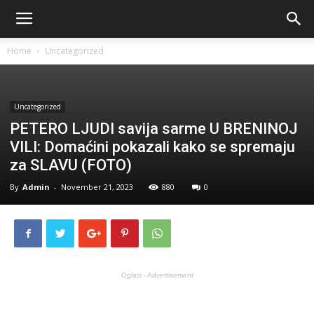
Home
Uncategorized
Uncategorized
PETERO LJUDI savija sarme U BRENINOJ
VILI: Domaćini pokazali kako se spremaju
za SLAVU (FOTO)
By
Admin
-
November 21, 2023
880
0
Oglasi - Advertisement