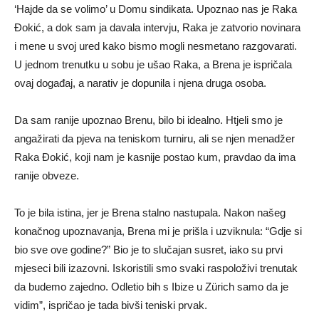
‘Hajde da se volimo’ u Domu sindikata. Upoznao nas je Raka
Đokić, a dok sam ja davala intervju, Raka je zatvorio novinara
i mene u svoj ured kako bismo mogli nesmetano razgovarati.
U jednom trenutku u sobu je ušao Raka, a Brena je ispričala
ovaj događaj, a narativ je dopunila i njena druga osoba.
Da sam ranije upoznao Brenu, bilo bi idealno. Htjeli smo je
angažirati da pjeva na teniskom turniru, ali se njen menadžer
Raka Đokić, koji nam je kasnije postao kum, pravdao da ima
ranije obveze.
To je bila istina, jer je Brena stalno nastupala. Nakon našeg
konačnog upoznavanja, Brena mi je prišla i uzviknula: “Gdje si
bio sve ove godine?” Bio je to slučajan susret, iako su prvi
mjeseci bili izazovni. Iskoristili smo svaki raspoloživi trenutak
da budemo zajedno. Odletio bih s Ibize u Zürich samo da je
vidim”, ispričao je tada bivši teniski prvak.