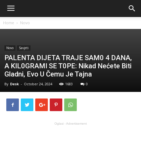
Home
Novo
Novo
Savjeti
PALENTA DIJETA TRAJE SAM0 4 DANA,
A KIL0GRAMI SE T0PE: Nikad Nećete Biti
Gladni, Evo U Čemu Je Tajna
By
Desk
-
October 24, 2024
1683
0
Oglasi - Advertisement