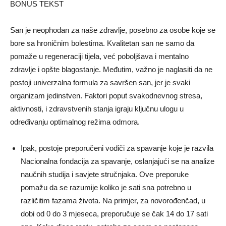
BONUS TEKST
San je neophodan za naše zdravlje, posebno za osobe koje se
bore sa hroničnim bolestima. Kvalitetan san ne samo da
pomaže u regeneraciji tijela, već poboljšava i mentalno
zdravlje i opšte blagostanje. Međutim, važno je naglasiti da ne
postoji univerzalna formula za savršen san, jer je svaki
organizam jedinstven. Faktori poput svakodnevnog stresa,
aktivnosti, i zdravstvenih stanja igraju ključnu ulogu u
određivanju optimalnog režima odmora.
Ipak, postoje preporučeni vodiči za spavanje koje je razvila
Nacionalna fondacija za spavanje, oslanjajući se na analize
naučnih studija i savjete stručnjaka. Ove preporuke
pomažu da se razumije koliko je sati sna potrebno u
različitim fazama života. Na primjer, za novorođenčad, u
dobi od 0 do 3 mjeseca, preporučuje se čak 14 do 17 sati