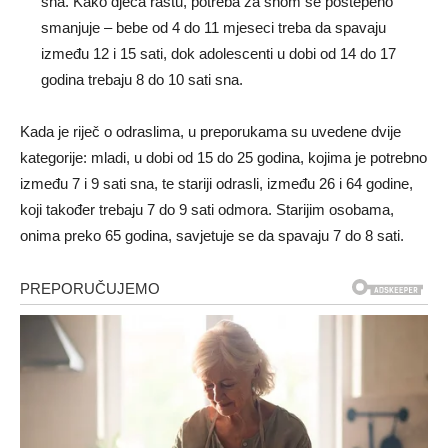
sna. Kako djeca rastu, potreba za snom se postepeno
smanjuje – bebe od 4 do 11 mjeseci treba da spavaju
između 12 i 15 sati, dok adolescenti u dobi od 14 do 17
godina trebaju 8 do 10 sati sna.
Kada je riječ o odraslima, u preporukama su uvedene dvije
kategorije: mladi, u dobi od 15 do 25 godina, kojima je potrebno
između 7 i 9 sati sna, te stariji odrasli, između 26 i 64 godine,
koji također trebaju 7 do 9 sati odmora. Starijim osobama,
onima preko 65 godina, savjetuje se da spavaju 7 do 8 sati.