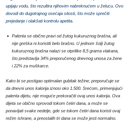
upijaju vodu, što rezultira njihovim nabreknućem u želucu. Ovo
dovodi do dugotrajnog osećaja sitosti, što može sprečiti
prejedanje i olakšati kontrolu apetita.
Palenta se obično pravi od žutog kukuruznog brašna, ali
nije greška ni koristiti belo brašno. U jednom šolji žutog
kukuruznog brašna nalazi se otprilike 8,5 grama vlakana,
što predstavlja 34% preporučenog dnevnog unosa za žene
i 22% za muškarce.
Kako bi se postigao optimalan gubitak težine, preporučuje se
da dnevni unos kalorija iznosi oko 1.500. Srećom, primenjujući
palenta dijetu, nije moguće prekoračiti ovaj unos kalorija. Ova
dijeta se obično sprovodi tokom četiri dana, a može se
ponavljati svake nedelje, gde se tokom četiri dana koristi ovaj
režim ishrane, a preostalih tri dana se može jesti normalno.