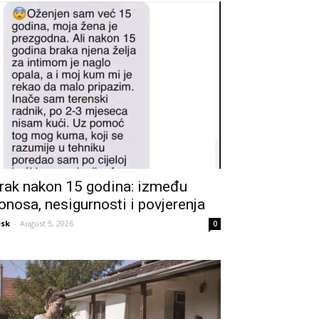
rak nakon 15 godina: između
onosa, nesigurnosti i povjerenja
sk
-
August 5, 2026
0