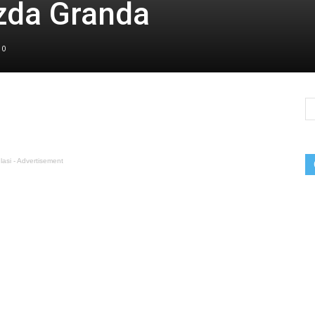
ezda Granda
0
lasi - Advertisement