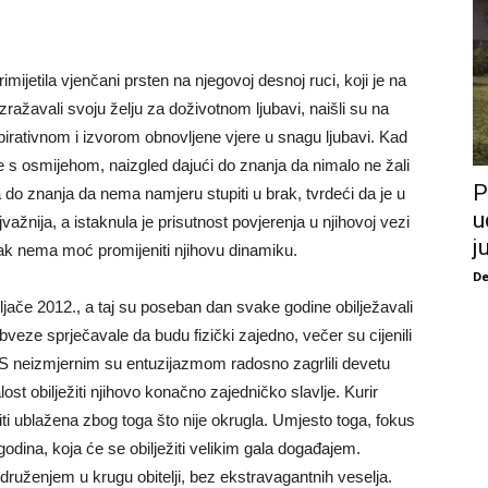
imijetila vjenčani prsten na njegovoj desnoj ruci, koji je na
izražavali svoju želju za doživotnom ljubavi, naišli su na
nspirativnom i izvorom obnovljene vjere u snagu ljubavi. Kad
 je s osmijehom, naizgled dajući do znanja da nimalo ne žali
P
 do znanja da nema namjeru stupiti u brak, tvrdeći da je u
u
važnija, a istaknula je prisutnost povjerenja u njihovoj vezi
j
rak nema moć promijeniti njihovu dinamiku.
De
ljače 2012., a taj su poseban dan svake godine obilježavali
veze sprječavale da budu fizički zajedno, večer su cijenili
. S neizmjernim su entuzijazmom radosno zagrlili devetu
lost obilježiti njihovo konačno zajedničko slavlje. Kurir
ti ublažena zbog toga što nije okrugla. Umjesto toga, fokus
godina, koja će se obilježiti velikim gala događajem.
m druženjem u krugu obitelji, bez ekstravagantnih veselja.