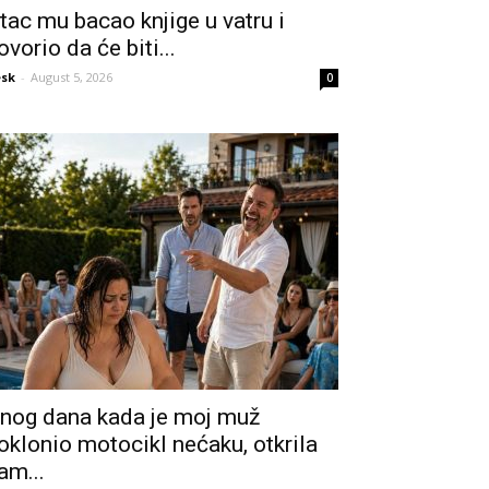
tac mu bacao knjige u vatru i
ovorio da će biti...
sk
-
August 5, 2026
0
nog dana kada je moj muž
oklonio motocikl nećaku, otkrila
am...