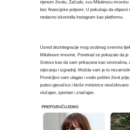
njenom životu. Začudo, svu Milutinovu imovinu n
bez financijske potpore. U pokušaju da objasni 
nedavno iskoristila Instagram kao platformu.
Usred dezintegracije mog osobnog svemira tijeko
Milutinove imovine. Ponekad se pokazalo da je z
Gotovo kao da sam prikazana kao siromašna, a n
stjecanju i izgradnji. Možda vam je to nezamisli
Pronicljivo sam ulagao i vodio pošten život pri
putevi pjevačice i bivše ministrice neočekivano s
slučajan, spontan i značajan.