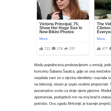
Među pojedincima predstavljenim u emisiji, jedi
koncertu Šabana Šaulića, gdje se ona neočekivan
raspitala sam se o njezinu identitetu i saznala 
na televiziji, nisam je uspio osobno prepoznati
pozamašnu svotu za dvije njene pjesme. Međut
opomenula, podsjetivši me na moj bračni status
potrošio. Ovu zgodu Mrkonjić je kasnije prepriča