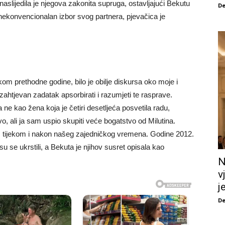
aslijedila je njegova zakonita supruga, ostavljajući Bekutu
De
nekonvencionalan izbor svog partnera, pjevačica je
m prethodne godine, bilo je obilje diskursa oko moje i
ahtjevan zadatak apsorbirati i razumjeti te rasprave.
e kao žena koja je četiri desetljeća posvetila radu,
vo, ali ja sam uspio skupiti veće bogatstvo od Milutina.
je, tijekom i nakon našeg zajedničkog vremena. Godine 2012.
u se ukrstili, a Bekuta je njihov susret opisala kao
N
v
j
De