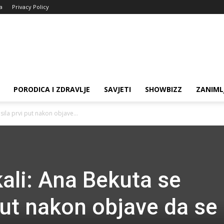
ja
Privacy Policy
PORODICA I ZDRAVLJE
SAVJETI
SHOWBIZZ
ZANIML
sila prvi put nakon objave...
kali: Ana Bekuta se
put nakon objave da se