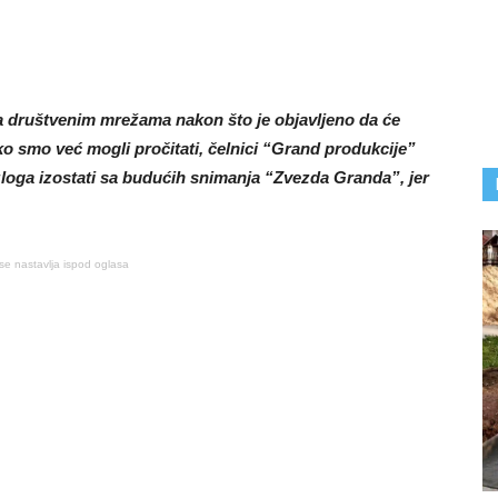
 na društvenim mrežama nakon što je objavljeno da će
 smo već mogli pročitati, čelnici “Grand produkcije”
zloga izostati sa budućih snimanja “Zvezda Granda”, jer
se nastavlja ispod oglasa