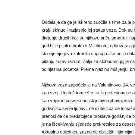
Dodala je da ga je iskreno suočila s time da je pr
kraju skinuo i razjasnio joj status veze. Dok su 
divljenje drugih koji su njihovu priču smatrali i
god bi je pitali o braku s Milutinom, odgovarala
što nije njegova zakonita supruga. Jasno je dala
pitanju zdrav razum. Želja za slobodom joj je naj
od njezina početka. Prema njezinu mišljenju, b
Njihova veza započela je na Valentinovo, 14. ve
kao svoj. Unatoč tome što su ih profesionalne ob
kao vrijeme posvećeno isključivo njihovoj vezi
godišnjicu svoje ljubavi, ne sluteći da će to naža
prenosi da će predstojeća proslava godišnjice bi
je na iščekivanju sljedeće prekretnice za deset 
Aktualnu obljetnicu zasad će obilježiti intimniji