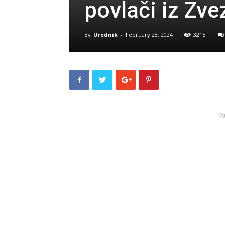
povlači iz Zv
By
Urednik
-
February 28, 2024
3215
Og