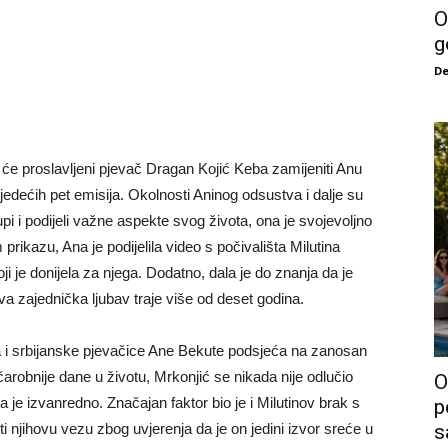
O
g
De
e proslavljeni pjevač Dragan Kojić Keba zamijeniti Anu
sljedećih pet emisija. Okolnosti Aninog odsustva i dalje su
pi i podijeli važne aspekte svog života, ona je svojevoljno
ikazu, Ana je podijelila video s počivališta Milutina
i je donijela za njega. Dodatno, dala je do znanja da je
va zajednička ljubav traje više od deset godina.
a i srbijanske pjevačice Ane Bekute podsjeća na zanosan
jčarobnije dane u životu, Mrkonjić se nikada nije odlučio
O
je izvanredno. Značajan faktor bio je i Milutinov brak s
p
i njihovu vezu zbog uvjerenja da je on jedini izvor sreće u
s