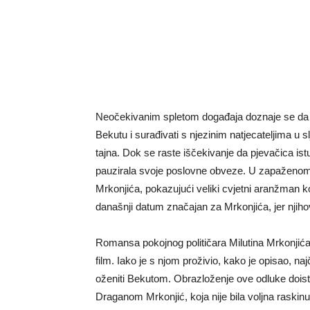
Neočekivanim spletom događaja doznaje se da ć
Bekutu i surađivati ​​s njezinim natjecateljima u 
tajna. Dok se raste iščekivanje da pjevačica istu
pauzirala svoje poslovne obveze. U zapaženom pr
Mrkonjića, pokazujući veliki cvjetni aranžman koj
današnji datum značajan za Mrkonjića, jer njiho
Romansa pokojnog političara Milutina Mrkonjić
film. Iako je s njom proživio, kako je opisao, na
oženiti Bekutom. Obrazloženje ove odluke doista 
Draganom Mrkonjić, koja nije bila voljna raskinut