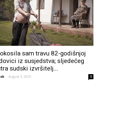
okosila sam travu 82-godišnjoj
dovici iz susjedstva; sljedećeg
utra sudski izvršitelj...
sk
-
August 5, 2026
0