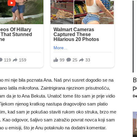
B
no mi nije bila poznata Ana. Naš prvi susret dogodio se na
p
o latila mikrofona. Zaintrigirana njezinom prisutnošću,
sam da je to Ana Bekuta. Unatoč tome što sam je prije vidio
De
. Tijekom njenog kratkog nastupa dragovoljno sam platio
im, kad sam je pokušao staviti rukom oko struka, brzo me
. Kao odgovor, šaljivo sam zatražio povrat novca koji sam
o u emisiji, što je Anu potaknulo na dodatni komentar.