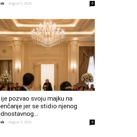
sk
-
August 5, 2026
0
ije pozvao svoju majku na
jenčanje jer se stidio njenog
ednostavnog...
sk
-
August 5, 2026
0