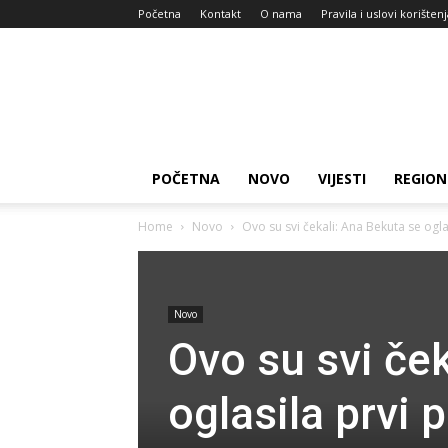
Početna
Kontakt
O nama
Pravila i uslovi korišten
Zdravlje
za
dan
POČETNA
NOVO
VIJESTI
REGION
Home
Novo
Ovo su svi čekali: Ana Bekuta se ogla
Novo
Ovo su svi če
oglasila prvi 