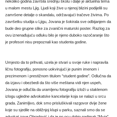
nekoliko godina završila srednju školu i dalje je aktuelna tema
u malom mestu Ljig. Ljudi koji žive u njenoj blizini podijelili su
zamršene detalje o skandalu, održavajući tračeve živima. Po
završetku studija u Ljigu, Jovana je šokirala sve odbijanjem da
bude deo grupne slike za zvanični maturski poster. Razlog za
ovu iznenađujuću odluku bilo je njeno duboko razočaranje što
je profesori nisu prepoznali kao studenta godine.
Umjesto da to prihvati, uzela je stvari u svoje ruke i napravila
ličnu fotografiju, ponosno uokvirujući je punim imenom i
prezimenom i prestižnom titulom “student godine”. Odlučna da
da izjavu i obezbedi da što više meštana vidi njen uspeh,
Jovana je odlučila da uramljenu fotografiju izloži u staklenom
izlogu ugledne advokatske kancelarije koja se nalazi u srcu
grada. Zanimljivo, dok smo prisluškivali razgovor dvije žene
koje su sjedile na obližnjoj klupi u parku, saznali smo da se
advokat zove Obradović i da je po ocu dobio nadimak “Muja”.