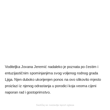
Voditeljka Jovana Jeremić nadaleko je poznata po čestim i
entuzijastičnim spominjanjima svog voljenog rodnog grada
Ljiga. Njen duboko ukorijenjen ponos na ovo slikovito mjesto
proizlazi iz njenog odrastanja u porodici koja veoma cijeni
naporan rad i gostoprimstvo.
Sadržaj se nastavlja ispod oglasa