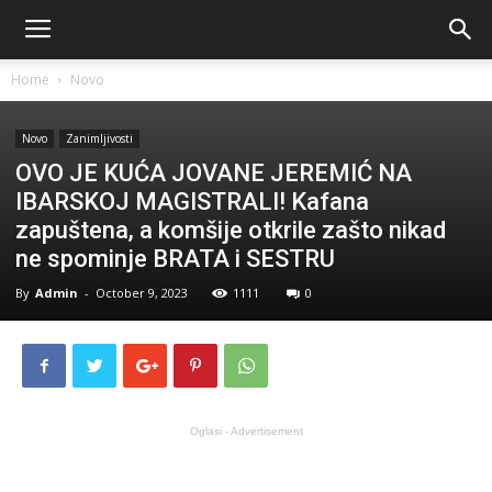
Home
Novo
Novo
Zanimljivosti
OVO JE KUĆA JOVANE JEREMIĆ NA
IBARSKOJ MAGISTRALI! Kafana
zapuštena, a komšije otkrile zašto nikad
ne spominje BRATA i SESTRU
By
Admin
-
October 9, 2023
1111
0
Oglasi - Advertisement