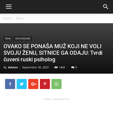
Home
Novo
Novo
Zanimljivosti
OVAKO SE PONAŠA MUŽ KOJI NE VOLI
SVOJU ŽENU, SITNICE GA ODAJU: Tvrdi
čuveni ruski psiholog
By
Admin
-
September 30, 2023
1463
0
Oglasi - Advertisement