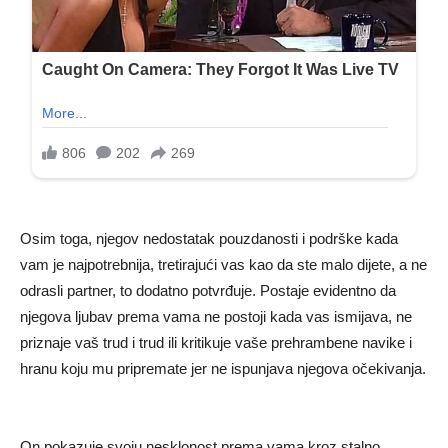
Osim toga, njegov nedostatak pouzdanosti i podrške kada
vam je najpotrebnija, tretirajući vas kao da ste malo dijete, a ne
odrasli partner, to dodatno potvrđuje. Postaje evidentno da
njegova ljubav prema vama ne postoji kada vas ismijava, ne
priznaje vaš trud i trud ili kritikuje vaše prehrambene navike i
hranu koju mu pripremate jer ne ispunjava njegova očekivanja.
On pokazuje svoju nesklonost prema vama kroz stalno