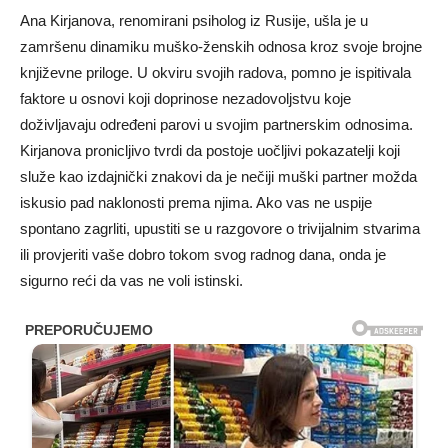
Ana Kirjanova, renomirani psiholog iz Rusije, ušla je u
zamršenu dinamiku muško-ženskih odnosa kroz svoje brojne
književne priloge. U okviru svojih radova, pomno je ispitivala
faktore u osnovi koji doprinose nezadovoljstvu koje
doživljavaju određeni parovi u svojim partnerskim odnosima.
Kirjanova pronicljivo tvrdi da postoje uočljivi pokazatelji koji
služe kao izdajnički znakovi da je nečiji muški partner možda
iskusio pad naklonosti prema njima. Ako vas ne uspije
spontano zagrliti, upustiti se u razgovore o trivijalnim stvarima
ili provjeriti vaše dobro tokom svog radnog dana, onda je
sigurno reći da vas ne voli istinski.