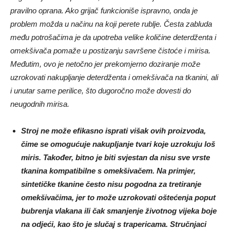
pravilno oprana. Ako grijač funkcioniše ispravno, onda je
problem možda u načinu na koji perete rublje. Česta zabluda
među potrošačima je da upotreba velike količine deterdženta i
omekšivača pomaže u postizanju savršene čistoće i mirisa.
Međutim, ovo je netočno jer prekomjerno doziranje može
uzrokovati nakupljanje deterdženta i omekšivača na tkanini, ali
i unutar same perilice, što dugoročno može dovesti do
neugodnih mirisa.
Stroj ne može efikasno isprati višak ovih proizvoda,
čime se omogućuje nakupljanje tvari koje uzrokuju loš
miris. Također, bitno je biti svjestan da nisu sve vrste
tkanina kompatibilne s omekšivačem. Na primjer,
sintetičke tkanine često nisu pogodna za tretiranje
omekšivačima, jer to može uzrokovati oštećenja poput
bubrenja vlakana ili čak smanjenje životnog vijeka boje
na odjeći, kao što je slučaj s trapericama. Stručnjaci