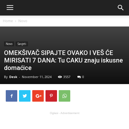
Home
Novo
Novo
Savjeti
OMEKŠIVAČ SIPAJTE OVAKO I VEŠ ĆE
MIRISATI 7 DANA: Tu CAKU znaju iskusne
domaćice
By
Desk
-
November 11, 2024
3557
0
Oglasi - Advertisement