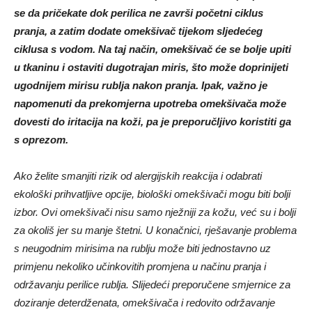
se da pričekate dok perilica ne završi početni ciklus
pranja, a zatim dodate omekšivač tijekom sljedećeg
ciklusa s vodom. Na taj način, omekšivač će se bolje upiti
u tkaninu i ostaviti dugotrajan miris, što može doprinijeti
ugodnijem mirisu rublja nakon pranja. Ipak, važno je
napomenuti da prekomjerna upotreba omekšivača može
dovesti do iritacija na koži, pa je preporučljivo koristiti ga
s oprezom.
Ako želite smanjiti rizik od alergijskih reakcija i odabrati
ekološki prihvatljive opcije, biološki omekšivači mogu biti bolji
izbor. Ovi omekšivači nisu samo nježniji za kožu, već su i bolji
za okoliš jer su manje štetni. U konačnici, rješavanje problema
s neugodnim mirisima na rublju može biti jednostavno uz
primjenu nekoliko učinkovitih promjena u načinu pranja i
održavanju perilice rublja. Slijedeći preporučene smjernice za
doziranje deterdženata, omekšivača i redovito održavanje