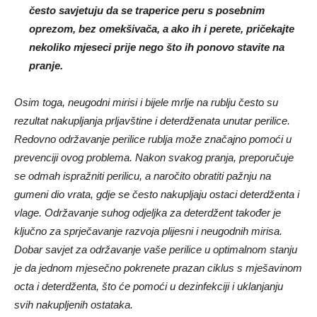
često savjetuju da se traperice peru s posebnim
oprezom, bez omekšivača, a ako ih i perete, pričekajte
nekoliko mjeseci prije nego što ih ponovo stavite na
pranje.
Osim toga, neugodni mirisi i bijele mrlje na rublju često su
rezultat nakupljanja prljavštine i deterdženata unutar perilice.
Redovno održavanje perilice rublja može značajno pomoći u
prevenciji ovog problema. Nakon svakog pranja, preporučuje
se odmah ispražniti perilicu, a naročito obratiti pažnju na
gumeni dio vrata, gdje se često nakupljaju ostaci deterdženta i
vlage. Održavanje suhog odjeljka za deterdžent također je
ključno za sprječavanje razvoja plijesni i neugodnih mirisa.
Dobar savjet za održavanje vaše perilice u optimalnom stanju
je da jednom mjesečno pokrenete prazan ciklus s mješavinom
octa i deterdženta, što će pomoći u dezinfekciji i uklanjanju
svih nakupljenih ostataka.