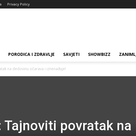
ja
Privacy Policy
PORODICA I ZDRAVLJE
SAVJETI
SHOWBIZZ
ZANIML
ratak na dedovinu očarava i iznenađuje!
 Tajnoviti povratak na