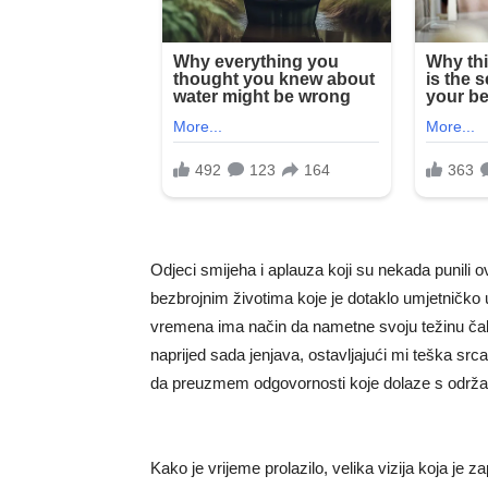
Odjeci smijeha i aplauza koji su nekada punili o
bezbrojnim životima koje je dotaklo umjetničko 
vremena ima način da nametne svoju težinu čak i
naprijed sada jenjava, ostavljajući mi teška src
da preuzmem odgovornosti koje dolaze s održa
Kako je vrijeme prolazilo, velika vizija koja je z