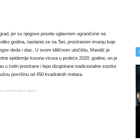
ograd, jer su njegove posete uglavnom ograničene na
iko godina, nastanio se na Tari, prostranom imanju koje
egov deda i otac. U ovom idiličnom utočištu, Mandić je
etne epidemije korona virusa u proleće 2020. godine, on je
u četiri prostrane i lepo dizajnirane tradicionalne srpske
dušnu površinu od 450 kvadratnih metara.
se nastavlja ispod oglasa