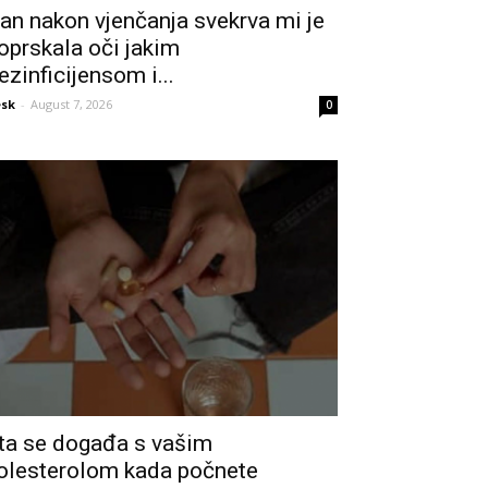
an nakon vjenčanja svekrva mi je
oprskala oči jakim
ezinficijensom i...
sk
-
August 7, 2026
0
ta se događa s vašim
olesterolom kada počnete