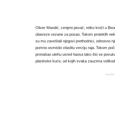
Oliver Mandić, cenjeni pevač, retko kroči u Be
obaveze vezane za posao. Tokom proteklih nekol
su mu zaveštali njegovi prethodnici, odnosno nj
pomno osmislio vlastitu verziju raja. Tokom poč
pronašao utehu usred haosa tako što se povukao 
planinske kuće, od kojih svaka zauzima veliko
Sadržaj 