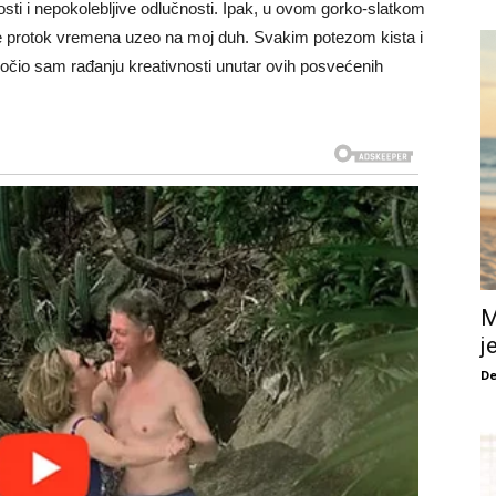
ti i nepokolebljive odlučnosti. Ipak, u ovom gorko-slatkom
je protok vremena uzeo na moj duh. Svakim potezom kista i
očio sam rađanju kreativnosti unutar ovih posvećenih
M
j
De