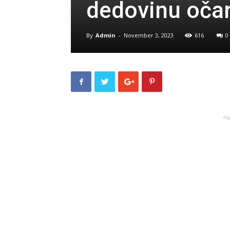
dedovinu očar
By
Admin
-
November 3, 2023
616
0
Og