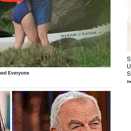
S
U
S
De