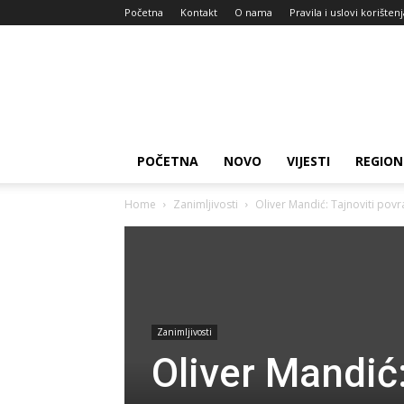
Početna
Kontakt
O nama
Pravila i uslovi korišten
Zdravlje
za
dan
POČETNA
NOVO
VIJESTI
REGION
Home
Zanimljivosti
Oliver Mandić: Tajnoviti pov
Zanimljivosti
Oliver Mandić: