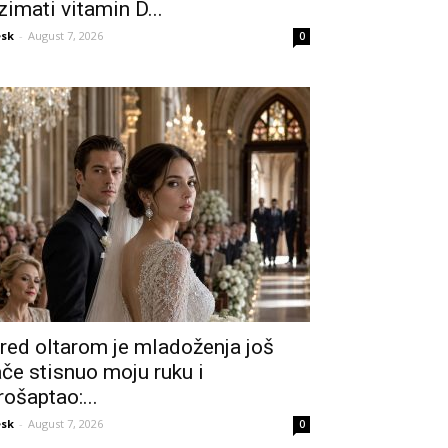
zimati vitamin D...
sk
-
August 7, 2026
0
red oltarom je mladoženja još
ače stisnuo moju ruku i
rošaptao:...
sk
-
August 7, 2026
0