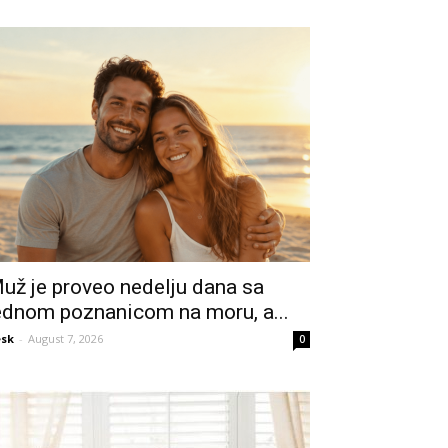
už je proveo nedelju dana sa
ednom poznanicom na moru, a...
sk
-
August 7, 2026
0