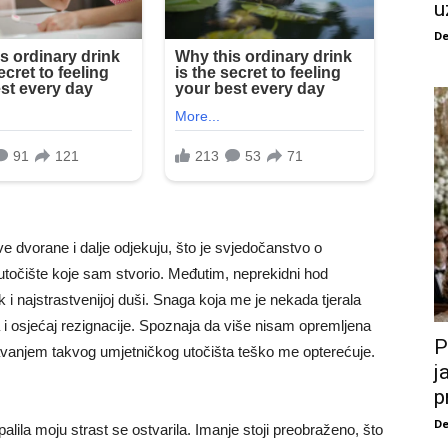
u
De
ve dvorane i dalje odjekuju, što je svjedočanstvo o
utočište koje sam stvorio. Međutim, neprekidni hod
 najstrastvenijoj duši. Snaga koja me je nekada tjerala
a i osjećaj rezignacije. Spoznaja da više nisam opremljena
P
vanjem takvog umjetničkog utočišta teško me opterećuje.
j
p
De
apalila moju strast se ostvarila. Imanje stoji preobraženo, što