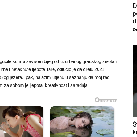
D
p
d
De
gućile su mu savršen bijeg od užurbanog gradskog života i
ne i netaknute ljepote Tare, odlučio je da cijelu 2021.
skog jezera. Ipak, nalazim utjehu u saznanju da moj rad
am za sobom je ljepota, kreativnost i saradnja.
Š
k