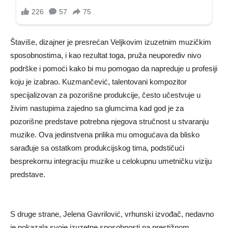
Štaviše, dizajner je presrećan Veljkovim izuzetnim muzičkim
sposobnostima, i kao rezultat toga, pruža neuporediv nivo
podrške i pomoći kako bi mu pomogao da napreduje u profesiji
koju je izabrao. Kuzmančević, talentovani kompozitor
specijalizovan za pozorišne produkcije, često učestvuje u
živim nastupima zajedno sa glumcima kad god je za
pozorišne predstave potrebna njegova stručnost u stvaranju
muzike. Ova jedinstvena prilika mu omogućava da blisko
sarađuje sa ostatkom produkcijskog tima, podstičući
besprekornu integraciju muzike u celokupnu umetničku viziju
predstave.
S druge strane, Jelena Gavrilović, vrhunski izvođač, nedavno
je pokazala svoje izuzetne sposobnosti na prestižnom