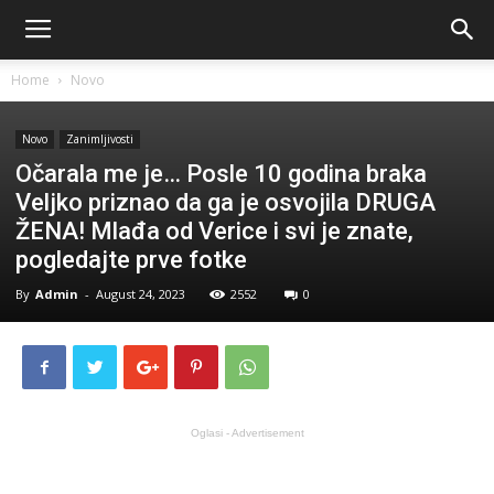
Home
Novo
Novo
Zanimljivosti
Očarala me je… Posle 10 godina braka
Veljko priznao da ga je osvojila DRUGA
ŽENA! Mlađa od Verice i svi je znate,
pogledajte prve fotke
By
Admin
-
August 24, 2023
2552
0
Oglasi - Advertisement