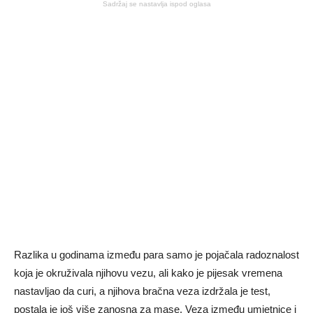
Sadržaj se nastavlja ispod oglasa
Razlika u godinama između para samo je pojačala radoznalost
koja je okruživala njihovu vezu, ali kako je pijesak vremena
nastavljao da curi, a njihova bračna veza izdržala je test,
postala je još više zanosna za mase. Veza između umjetnice i