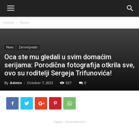
Home
Novo
Novo
Zanimljivosti
Oca ste mu gledali u svim domaćim
serijama: Porodična fotografija otkrila sve,
ovo su roditelji Sergeja Trifunovića!
By
Admin
-
October 7, 2023
927
0
Oglasi - Advertisement