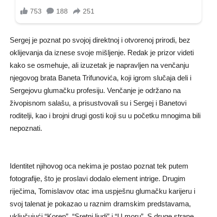
Sergej je poznat po svojoj direktnoj i otvorenoj prirodi, bez
oklijevanja da iznese svoje mišljenje. Redak je prizor videti
kako se osmehuje, ali izuzetak je napravljen na venčanju
njegovog brata Baneta Trifunovića, koji igrom slučaja deli i
Sergejovu glumačku profesiju. Venčanje je održano na
živopisnom salašu, a prisustvovali su i Sergej i Banetovi
roditelji, kao i brojni drugi gosti koji su u početku mnogima bili
nepoznati.
Identitet njihovog oca nekima je postao poznat tek putem
fotografije, što je proslavi dodalo element intrige. Drugim
riječima, Tomislavov otac ima uspješnu glumačku karijeru i
svoj talenat je pokazao u raznim dramskim predstavama,
uključujući “Koren”, “Sretni ljudi” i “U moru”. S druge strane,