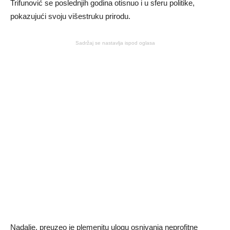
Trifunović se poslednjih godina otisnuo i u sferu politike,
pokazujući svoju višestruku prirodu.
Sadržaj se nastavlja ispod oglasa
Nadalje, preuzeo je plemenitu ulogu osnivanja neprofitne