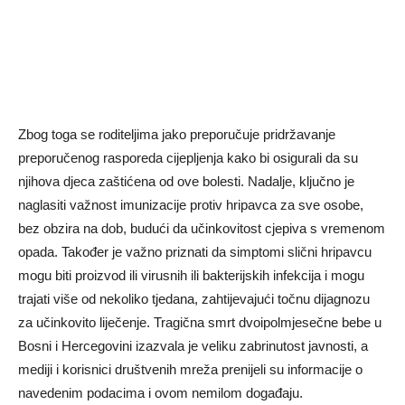
Zbog toga se roditeljima jako preporučuje pridržavanje
preporučenog rasporeda cijepljenja kako bi osigurali da su
njihova djeca zaštićena od ove bolesti. Nadalje, ključno je
naglasiti važnost imunizacije protiv hripavca za sve osobe,
bez obzira na dob, budući da učinkovitost cjepiva s vremenom
opada. Također je važno priznati da simptomi slični hripavcu
mogu biti proizvod ili virusnih ili bakterijskih infekcija i mogu
trajati više od nekoliko tjedana, zahtijevajući točnu dijagnozu
za učinkovito liječenje. Tragična smrt dvoipolmjesečne bebe u
Bosni i Hercegovini izazvala je veliku zabrinutost javnosti, a
mediji i korisnici društvenih mreža prenijeli su informacije o
navedenim podacima i ovom nemilom događaju.