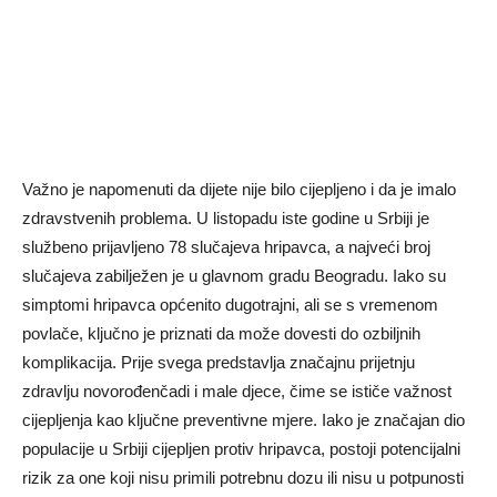
Važno je napomenuti da dijete nije bilo cijepljeno i da je imalo
zdravstvenih problema. U listopadu iste godine u Srbiji je
službeno prijavljeno 78 slučajeva hripavca, a najveći broj
slučajeva zabilježen je u glavnom gradu Beogradu. Iako su
simptomi hripavca općenito dugotrajni, ali se s vremenom
povlače, ključno je priznati da može dovesti do ozbiljnih
komplikacija. Prije svega predstavlja značajnu prijetnju
zdravlju novorođenčadi i male djece, čime se ističe važnost
cijepljenja kao ključne preventivne mjere. Iako je značajan dio
populacije u Srbiji cijepljen protiv hripavca, postoji potencijalni
rizik za one koji nisu primili potrebnu dozu ili nisu u potpunosti