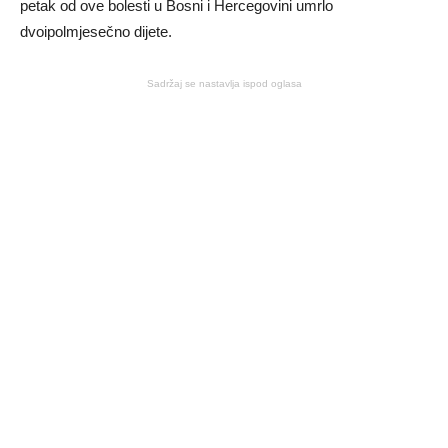
petak od ove bolesti u Bosni i Hercegovini umrlo
dvoipolmjesečno dijete.
Sadržaj se nastavlja ispod oglasa