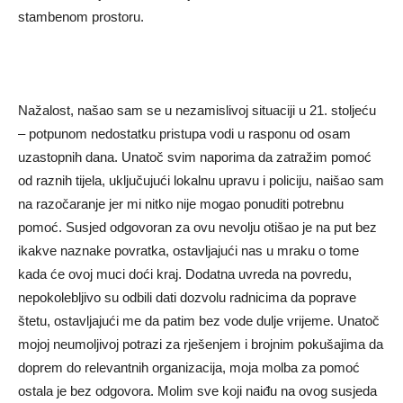
stambenom prostoru.
Nažalost, našao sam se u nezamislivoj situaciji u 21. stoljeću
– potpunom nedostatku pristupa vodi u rasponu od osam
uzastopnih dana. Unatoč svim naporima da zatražim pomoć
od raznih tijela, uključujući lokalnu upravu i policiju, naišao sam
na razočaranje jer mi nitko nije mogao ponuditi potrebnu
pomoć. Susjed odgovoran za ovu nevolju otišao je na put bez
ikakve naznake povratka, ostavljajući nas u mraku o tome
kada će ovoj muci doći kraj. Dodatna uvreda na povredu,
nepokolebljivo su odbili dati dozvolu radnicima da poprave
štetu, ostavljajući me da patim bez vode dulje vrijeme. Unatoč
mojoj neumoljivoj potrazi za rješenjem i brojnim pokušajima da
doprem do relevantnih organizacija, moja molba za pomoć
ostala je bez odgovora. Molim sve koji naiđu na ovog susjeda