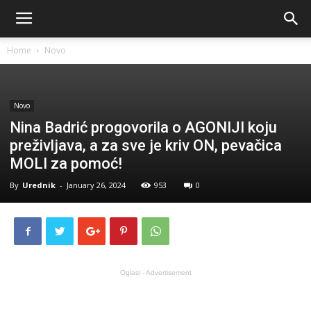
Home
Novo
Novo
Nina Badrić progovorila o AGONIJI koju
preživljava, a za sve je kriv ON, pevačica
MOLI za pomoć!
By
Urednik
-
January 26, 2024
953
0
Oglasi - Advertisement