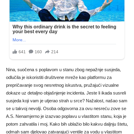
Nina, suočena s poplavom u stanu zbog nepažnje susjeda,
odlučila je iskoristiti društvene mreže kao platformu za
prepričavanje svog nesretnog iskustva, pružajući vizualne
dokaze uz detaljno objašnjenje incidenta. Jeste li ikada susreli
susjeda koji vam je utjerao strah u srce? Nažalost, našao sam
se u takvoj nevolji. Osoba odgovorna za ovu nesreću zove se
A.S. Nenamjerno je izazvao poplavu u vlastitom stanu, koja je
potom zahvatila i moj. Kako bih ublažio bilo kakvu daljnju štetu,
odmah sam djelovao zatvarajući ventile za vodu u vlastitom