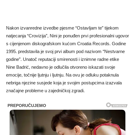
Nakon izvanredne izvedbe pjesme “Ostavljam te” tijekom
natjecanja “Crovizija”, Nini je ponuđen prvi profesionalni ugovor
s cijenjenom diskografskom kućom Croatia Records. Godine
1995. predstavila je svoj prvi album pod nazivom “Nestvarne
godine”. Unatoč reputaciji smirenosti i iznimne radne etike
Nine Badrić, nedavno je odlučila otvoreno iskazati svoje
emocije, točnije ljutnju i ljutnju. Na ovu je odluku potaknula
nebriga njezine susjede koja je svojim postupcima izazvala
značajne probleme u zajedničkoj zgradi.