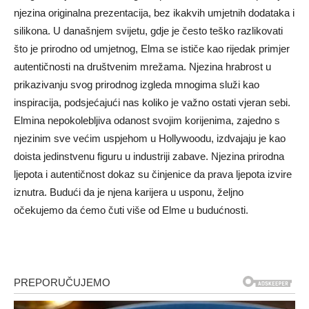
njezina originalna prezentacija, bez ikakvih umjetnih dodataka i
silikona. U današnjem svijetu, gdje je često teško razlikovati
što je prirodno od umjetnog, Elma se ističe kao rijedak primjer
autentičnosti na društvenim mrežama. Njezina hrabrost u
prikazivanju svog prirodnog izgleda mnogima služi kao
inspiracija, podsjećajući nas koliko je važno ostati vjeran sebi.
Elmina nepokolebljiva odanost svojim korijenima, zajedno s
njezinim sve većim uspjehom u Hollywoodu, izdvajaju je kao
doista jedinstvenu figuru u industriji zabave. Njezina prirodna
ljepota i autentičnost dokaz su činjenice da prava ljepota izvire
iznutra. Budući da je njena karijera u usponu, željno
očekujemo da ćemo čuti više od Elme u budućnosti.