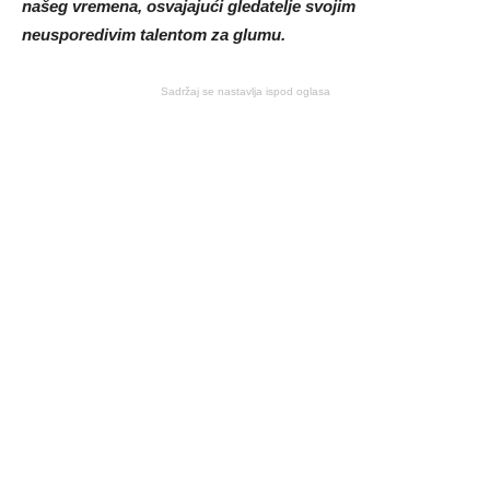
našeg vremena, osvajajući gledatelje svojim
neusporedivim talentom za glumu.
Sadržaj se nastavlja ispod oglasa