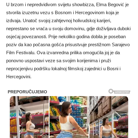
U brzom i nepredvidivom svijetu showbizza, Elma Begović je
stvorila izuzetnu vezu s Bosnom i Hercegovinom koja je
izdvaja. Unatoč svojoj zahtjevnoj holivudskoj karijeri,
neprestano se vraća u svoju domovinu, gdje doživljava duboki
osjećaj povezanosti. Prije nekoliko godina dobila je poseban
poziv da kao počasna gošća prisustvuje prestižnom Sarajevo
Film Festivalu. Ova izvanredna prilika omogućila joj je da
ponovno uspostavi veze sa svojim korijenima i pruži
neprocjenjivu podršku lokalnoj filmskoj zajednici u Bosni i
Hercegovini.