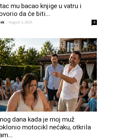
tac mu bacao knjige u vatru i
ovorio da će biti...
sk
-
August 5, 2026
0
nog dana kada je moj muž
oklonio motocikl nećaku, otkrila
am...