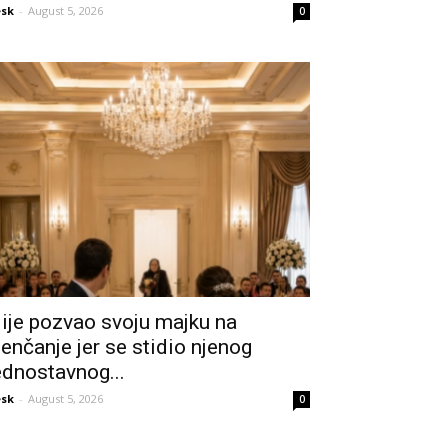
sk
-
August 5, 2026
0
ije pozvao svoju majku na
jenčanje jer se stidio njenog
ednostavnog...
sk
-
August 5, 2026
0