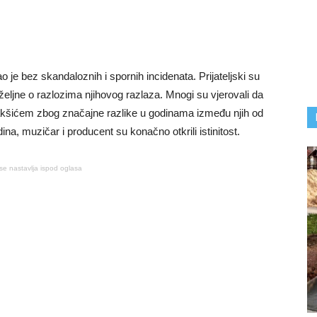
je bez skandaloznih i spornih incidenata. Prijateljski su
iželjne o razlozima njihovog razlaza. Mnogi su vjerovali da
kšićem zbog značajne razlike u godinama između njih od
ina, muzičar i producent su konačno otkrili istinitost.
se nastavlja ispod oglasa