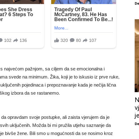
De
 s najvećom pažnjom, sa ciljem da se emocionalna i
ma svede na minimum. Žika, koji je to iskusio iz prve ruke,
h uključenih pojedinaca i prepoznavanje kada je nečija lična
teškog izbora da se rastanemo.
N
v
j
a opravdam svoje postupke, ali zaista vjerujem da je
De
 svih uključenih. Možda bi mi pružila utjehu saznanje da
oje bivše žene. Bili smo u mogućnosti da se nosimo kroz