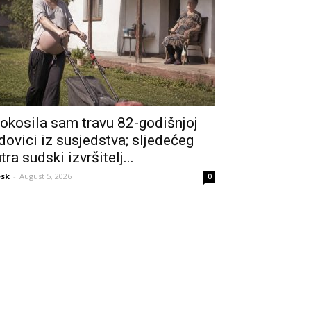
okosila sam travu 82-godišnjoj
dovici iz susjedstva; sljedećeg
utra sudski izvršitelj...
sk
-
August 5, 2026
0