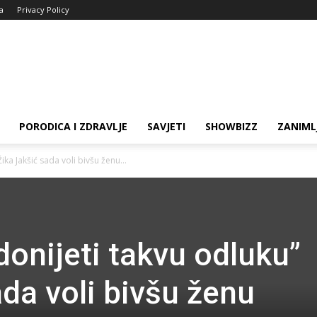
ja
Privacy Policy
PORODICA I ZDRAVLJE
SAVJETI
SHOWBIZZ
ZANIML
ika Jakšić sada voli bivšu ženu...
 donijeti takvu odluku”
da voli bivšu ženu