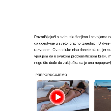
Razmišljajući o svim iskušenjima i nevoljama na 
da učestvuje u svetoj bračnoj zajednici. U dvij
razvedem. Ove odluke nisu donete olako, jer su 
vjerujem da u svakom problematičnom braku muš
nego što dođe do zaključka da je ona nepopravlj