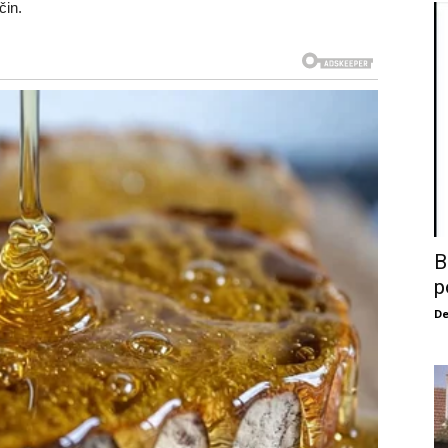
čin.
B
p
De