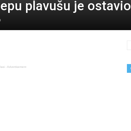
ijepu plavušu je ostavio
0
lasi - Advertisement