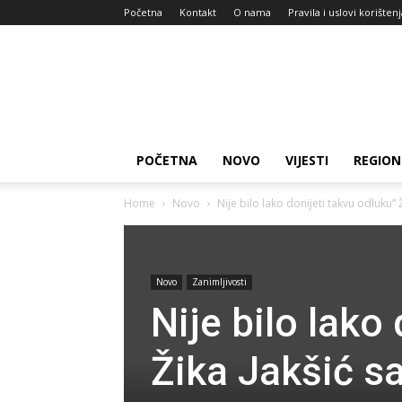
Početna
Kontakt
O nama
Pravila i uslovi korišten
Zdravlje
za
dan
POČETNA
NOVO
VIJESTI
REGION
Home
Novo
Nije bilo lako donijeti takvu odluku” Ž
Novo
Zanimljivosti
Nije bilo lako
Žika Jakšić sa