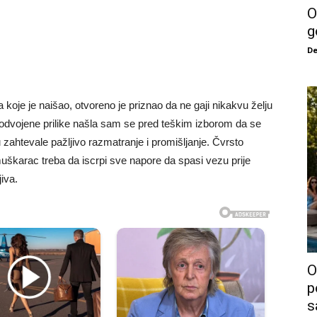
O
g
De
koje je naišao, otvoreno je priznao da ne gaji nikakvu želju
e odvojene prilike našla sam se pred teškim izborom da se
zahtevale pažljivo razmatranje i promišljanje. Čvrsto
karac treba da iscrpi sve napore da spasi vezu prije
iva.
O
p
s