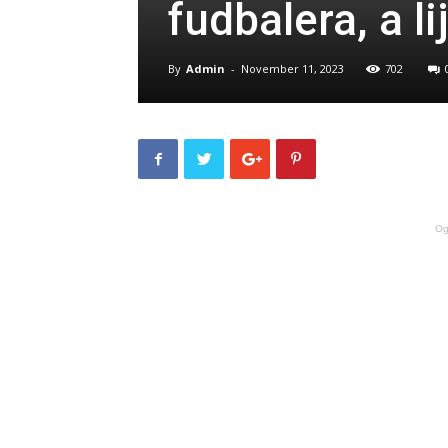
fudbalera, a l
By
Admin
-
November 11, 2023
702
Og