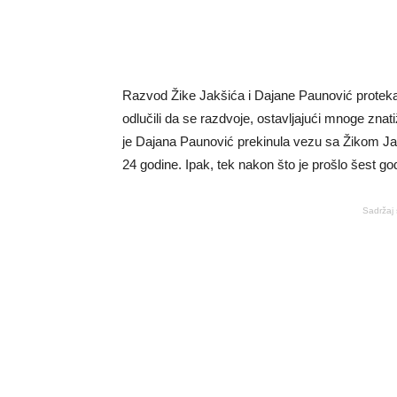
Razvod Žike Jakšića i Dajane Paunović protekao 
odlučili da se razdvoje, ostavljajući mnoge znat
je Dajana Paunović prekinula vezu sa Žikom Ja
24 godine. Ipak, tek nakon što je prošlo šest god
Sadržaj 