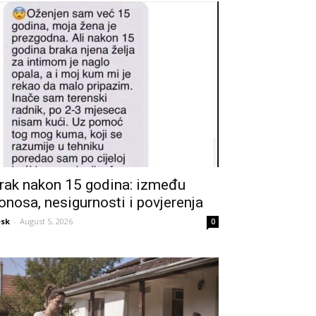
rak nakon 15 godina: između
onosa, nesigurnosti i povjerenja
sk
-
August 5, 2026
0