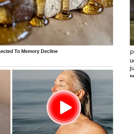
P
u
j
De