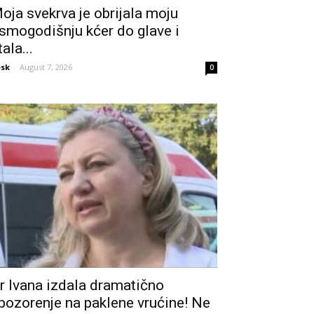
oja svekrva je obrijala moju
smogodišnju kćer do glave i
tala...
sk
-
August 7, 2026
0
r Ivana izdala dramatično
pozorenje na paklene vrućine! Ne