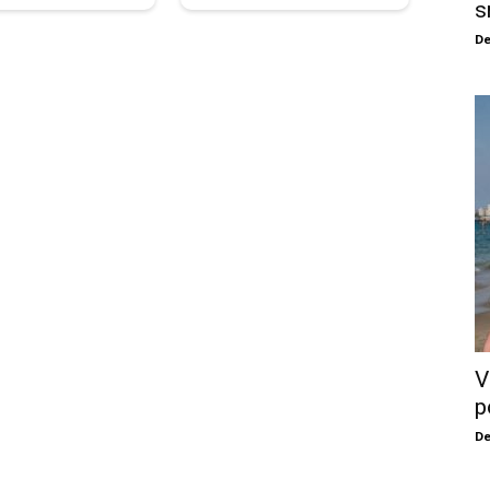
s
De
V
p
De