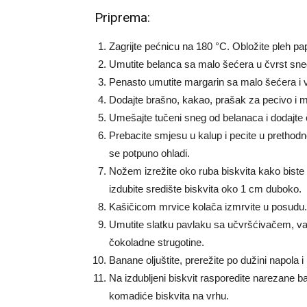
Priprema:
Zagrijte pećnicu na 180 °C. Obložite pleh p
Umutite belanca sa malo šećera u čvrst sne
Penasto umutite margarin sa malo šećera i
Dodajte brašno, kakao, prašak za pecivo i 
Umešajte tučeni sneg od belanaca i dodajte 
Prebacite smjesu u kalup i pecite u prethodn
se potpuno ohladi.
Nožem izrežite oko ruba biskvita kako biste o
izdubite središte biskvita oko 1 cm duboko.
Kašičicom mrvice kolača izmrvite u posudu.
Umutite slatku pavlaku sa učvršćivačem, va
čokoladne strugotine.
Banane oljuštite, prerežite po dužini napola
Na izdubljeni biskvit rasporedite narezane 
komadiće biskvita na vrhu.