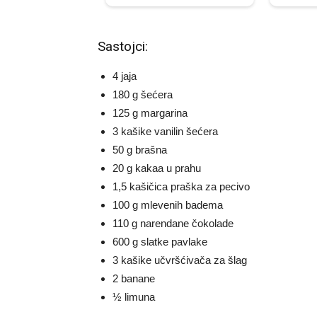
Sastojci:
4 jaja
180 g šećera
125 g margarina
3 kašike vanilin šećera
50 g brašna
20 g kakaa u prahu
1,5 kašičica praška za pecivo
100 g mlevenih badema
110 g narendane čokolade
600 g slatke pavlake
3 kašike učvršćivača za šlag
2 banane
½ limuna