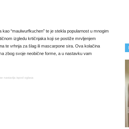
a kao “maulwurfkuchen” te je stekla popularnost u mnogim
ičnom izgledu krtičnjaka koji se postiže mrvljenjem
ana te vrhnja za šlag ili mascarpone sira. Ova kolačina
ima zbog svoje neobične forme, a u nastavku vam
se nastavlja ispod oglasa