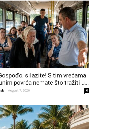
Gospođo, silazite! S tim vrećama
unim povrća nemate što tražiti u...
sk
-
August 7, 2026
0