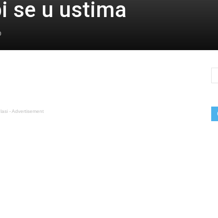
i se u ustima
0
lasi - Advertisement