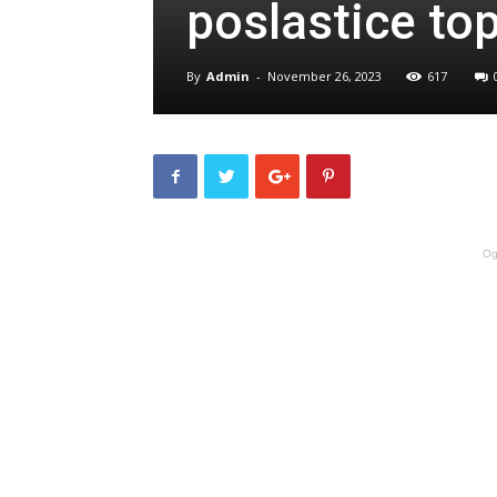
poslastice top
By
Admin
-
November 26, 2023
617
Og