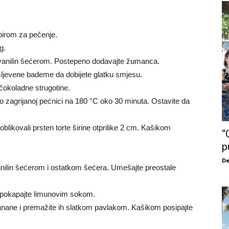
apirom za pečenje.
g.
 vanilin šećerom. Postepeno dodavajte žumanca.
mljevene bademe da dobijete glatku smjesu.
čokoladne strugotine.
o zagrijanoj pećnici na 180 °C oko 30 minuta. Ostavite da
blikovali prsten torte širine otprilike 2 cm. Kašikom
“
p
De
nilin šećerom i ostatkom šećera. Umešajte preostale
 i pokapajte limunovim sokom.
banane i premažite ih slatkom pavlakom. Kašikom posipajte