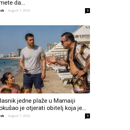
mete da...
sk
-
August 7, 2026
0
lasnik jedne plaže u Mamaiji
okušao je otjerati obitelj koja je...
sk
-
August 7, 2026
0