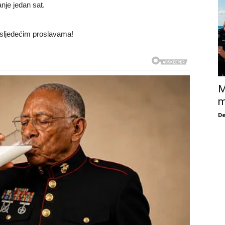
nje jedan sat.
 sljedećim proslavama!
M
m
De