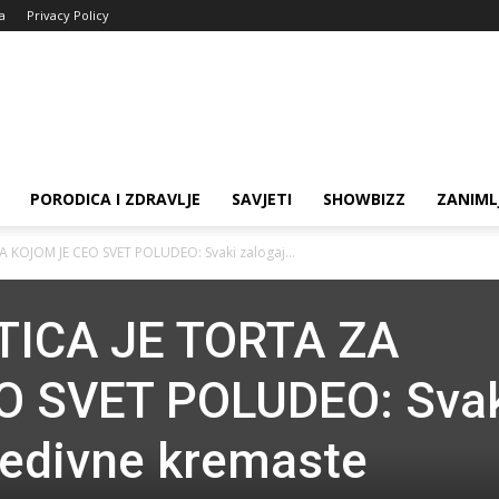
ja
Privacy Policy
PORODICA I ZDRAVLJE
SAVJETI
SHOWBIZZ
ZANIML
 KOJOM JE CEO SVET POLUDEO: Svaki zalogaj...
ICA JE TORTA ZA
O SVET POLUDEO: Sva
redivne kremaste