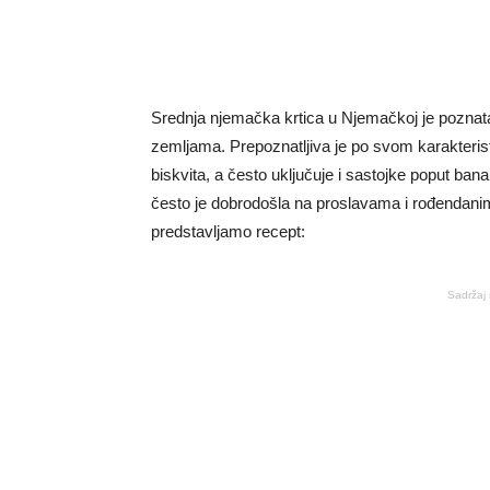
Srednja njemačka krtica u Njemačkoj je poznat
zemljama. Prepoznatljiva je po svom karakterist
biskvita, a često uključuje i sastojke poput ban
često je dobrodošla na proslavama i rođendan
predstavljamo recept:
Sadržaj 