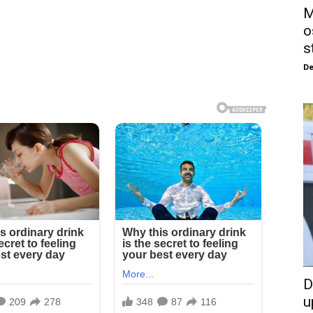
M
o
s
De
D
u