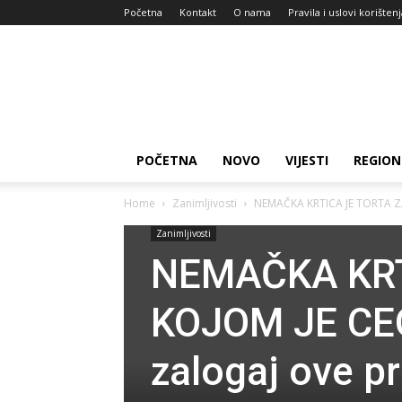
Početna
Kontakt
O nama
Pravila i uslovi korišten
Zdravlje
za
dan
POČETNA
NOVO
VIJESTI
REGION
Home
Zanimljivosti
NEMAČKA KRTICA JE TORTA ZA
Zanimljivosti
NEMAČKA KRT
KOJOM JE CE
zalogaj ove p