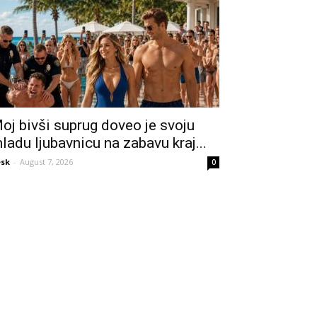
oj bivši suprug doveo je svoju
ladu ljubavnicu na zabavu kraj...
sk
-
August 7, 2026
0