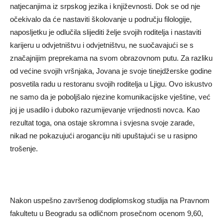
natjecanjima iz srpskog jezika i književnosti. Dok se od nje
očekivalo da će nastaviti školovanje u području filologije,
naposljetku je odlučila slijediti želje svojih roditelja i nastaviti
karijeru u odvjetništvu i odvjetništvu, ne suočavajući se s
značajnijim preprekama na svom obrazovnom putu. Za razliku
od većine svojih vršnjaka, Jovana je svoje tinejdžerske godine
posvetila radu u restoranu svojih roditelja u Ljigu. Ovo iskustvo
ne samo da je poboljšalo njezine komunikacijske vještine, već
joj je usadilo i duboko razumijevanje vrijednosti novca. Kao
rezultat toga, ona ostaje skromna i svjesna svoje zarade,
nikad ne pokazujući aroganciju niti upuštajući se u rasipno
trošenje.
Nakon uspešno završenog dodiplomskog studija na Pravnom
fakultetu u Beogradu sa odličnom prosečnom ocenom 9,60,