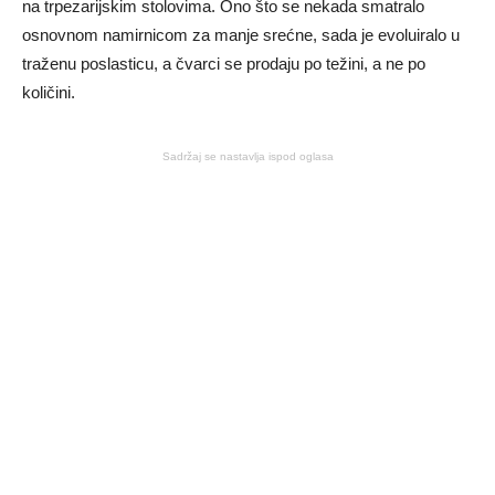
na trpezarijskim stolovima. Ono što se nekada smatralo
osnovnom namirnicom za manje srećne, sada je evoluiralo u
traženu poslasticu, a čvarci se prodaju po težini, a ne po
količini.
Sadržaj se nastavlja ispod oglasa