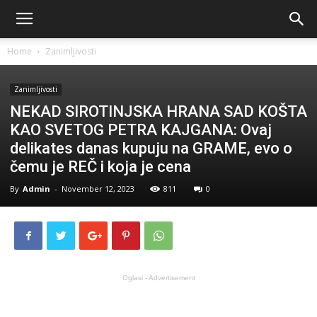
Home
Zanimljivosti
Zanimljivosti
NEKAD SIROTINJSKA HRANA SAD KOŠTA
KAO SVETOG PETRA KAJGANA: Ovaj
delikates danas kupuju na GRAME, evo o
čemu je REČ i koja je cena
By
Admin
-
November 12, 2023
811
0
Oglasi - Advertisement