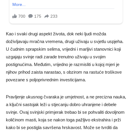
Kao i svaki drugi aspekt života, dok neki ljudi možda
doživljavaju mračna vremena, drugi uživaju u svjetlu uspjeha.
U čudnim sprapskim selima, vrijedni i marljivi stanovnici koji
uzgajaju svinje radi zarade trenutno uživaju u svojim
postignućima. Međutim, vrijedno je razmisliti u kojoj mjeri je
njihov prihod zaista narastao, s obzirom na rastuće troškove
povezane s poljoprivrednim investicijama.
Pravljenje ukusnog čvaraka je umjetnost, a ne precizna nauka,
a ključni sastojak leži u stjecanju dobro uhranjene i debele
svinje. Ovaj svinjski primjerak trebao bi se pohvaliti dovoljnom
količinom masti, koja se nakon toga pažljivo ekstrahira i prži
kako bi se postigla savršena hrskavost. Može se tvrditi da