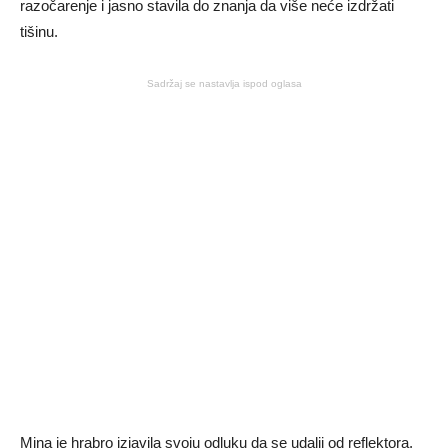
razočarenje i jasno stavila do znanja da više neće izdržati
tišinu.
Sadržaj se nastavlja ispod oglasa
Mina je hrabro izjavila svoju odluku da se udalji od reflektora,