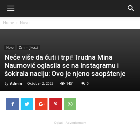
Home
Novo
Novo
Zanimljivosti
Neće više da ćuti i trpi! Trudna Mina
Naumović oglasila se na Instagramu i
šokirala naciju: Ovo je njeno saopštenje
By
Admin
-
October 2, 2023
1451
0
Oglasi - Advertisement