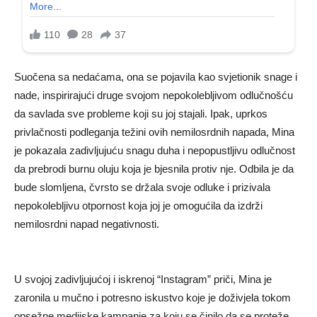
Suočena sa nedaćama, ona se pojavila kao svjetionik snage i
nade, inspirirajući druge svojom nepokolebljivom odlučnošću
da savlada sve probleme koji su joj stajali. Ipak, uprkos
privlačnosti podleganja težini ovih nemilosrdnih napada, Mina
je pokazala zadivljujuću snagu duha i nepopustljivu odlučnost
da prebrodi burnu oluju koja je bjesnila protiv nje. Odbila je da
bude slomljena, čvrsto se držala svoje odluke i prizivala
nepokolebljivu otpornost koja joj je omogućila da izdrži
nemilosrdni napad negativnosti.
U svojoj zadivljujućoj i iskrenoj “Instagram” priči, Mina je
zaronila u mučno i potresno iskustvo koje je doživjela tokom
opsežne medijske kampanje za koju se činilo da se proteže