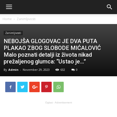
Home
Zanimljivosti
Zanimljivosti
NEBOJŠA GLOGOVAC JE DVA PUTA
PLAKAO ZBOG SLOBODE MIĆALOVIĆ
Malo poznati detalji iz života nikad
prežaljenog glumca: “Ustao je…”
By
Admin
-
November 29, 2023
632
0
Oglasi - Advertisement