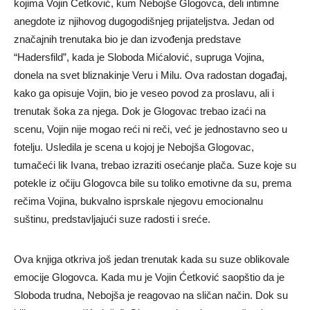
kojima Vojin Ćetković, kum Nebojše Glogovca, deli intimne
anegdote iz njihovog dugogodišnjeg prijateljstva. Jedan od
značajnih trenutaka bio je dan izvođenja predstave
“Hadersfild”, kada je Sloboda Mićalović, supruga Vojina,
donela na svet bliznakinje Veru i Milu. Ova radostan događaj,
kako ga opisuje Vojin, bio je veseo povod za proslavu, ali i
trenutak šoka za njega. Dok je Glogovac trebao izaći na
scenu, Vojin nije mogao reći ni reči, već je jednostavno seo u
fotelju. Usledila je scena u kojoj je Nebojša Glogovac,
tumačeći lik Ivana, trebao izraziti osećanje plača. Suze koje su
potekle iz očiju Glogovca bile su toliko emotivne da su, prema
rečima Vojina, bukvalno isprskale njegovu emocionalnu
suštinu, predstavljajući suze radosti i sreće.
Ova knjiga otkriva još jedan trenutak kada su suze oblikovale
emocije Glogovca. Kada mu je Vojin Ćetković saopštio da je
Sloboda trudna, Nebojša je reagovao na sličan način. Dok su