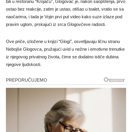
bili u restoranu “Krojaču”, Glogovac je, nakon saopštenja, prvo
ostao bez reakcije, zatim je ustao, otišao u toalet, vratio se sa
naočarima, i tada je Vojin prvi put video kako suze izlaze pod
pravim uglom, prskajući iz srca Glogovčeve radosti.
Ove priče, izložene u knjizi “Glogi”, osvetljavaju ličnu stranu
Nebojše Glogovca, pružajući uvid u nežne i emotivne trenutke
iz njegovog privatnog života, čime se dodatno ističe dubina
njegove ljudskosti.