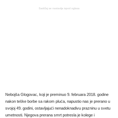
Sadržaj se nastavlja ispod oglasa
Nebojša Glogovac, koji je preminuo 9. februara 2018. godine
nakon teške borbe sa rakom pluća, napustio nas je prerano u
svojoj 49. godini, ostavljajući nenadoknadivu prazninu u svetu
umetnosti. Njegova prerana smrt potresla je kolege i