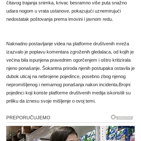
čitavog trajanja snimka, krivac besramno više puta snažno
udara nogom u vrata ustanove, pokazujući uznemirujući
nedostatak poštovanja prema imovini i javnom redu.
Naknadno postavljanje videa na platforme društvenih mreža
izazvalo je poplavu komentara zgroženih gledalaca, od kojih je
većina bila ispunjena pravednim ogorčenjem i oštro kritizirala
njeno ponašanje. Šokantna priroda njenih postupaka ostavila je
dubok uticaj na nebrojene pojedince, posebno zbog njenog
nepromišljenog i nemarnog ponašanja nakon incidenta.Brojni
pojedinci koji koriste platforme društvenih medija iskoristili su
priliku da iznesu svoje mišljenje o ovoj temi.