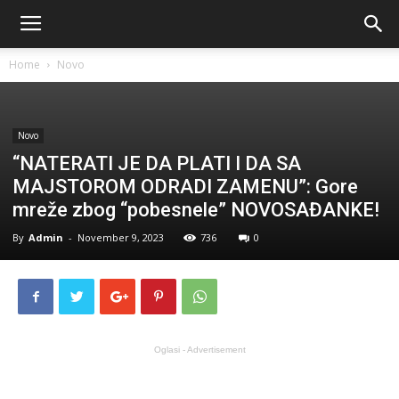
Home
Novo
Novo
“NATERATI JE DA PLATI I DA SA
MAJSTOROM ODRADI ZAMENU”: Gore
mreže zbog “pobesnele” NOVOSAĐANKE!
By
Admin
-
November 9, 2023
736
0
Oglasi - Advertisement