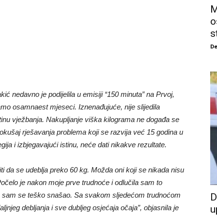
M
o
s
De
ić nedavno je podijelila u emisiji “150 minuta” na Prvoj,
samo osamnaest mjeseci. Iznenađujuće, nije slijedila
rutinu vježbanja. Nakupljanje viška kilograma ne događa se
okušaj rješavanja problema koji se razvija već 15 godina u
ija i izbjegavajući istinu, neće dati nikakve rezultate.
ti da se udeblja preko 60 kg. Možda oni koji se nikada nisu
očelo je nakon moje prve trudnoće i odlučila sam to
 i ja sam se teško snašao. Sa svakom sljedećom trudnoćom
D
daljnjeg debljanja i sve dubljeg osjećaja očaja”, objasnila je
u