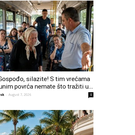
Gospođo, silazite! S tim vrećama
unim povrća nemate što tražiti u...
sk
-
August 7, 2026
0