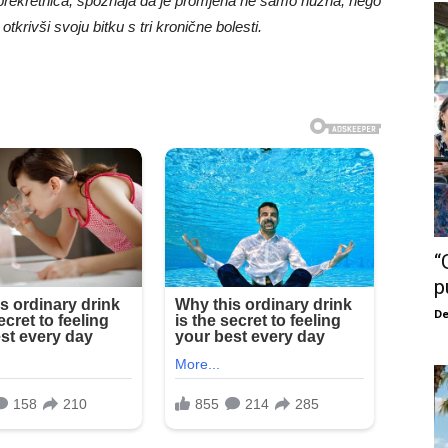
to prekretnica, spoznaja da je promjena ne samo nužna, nego
otkrivši svoju bitku s tri kronične bolesti.
“
p
De