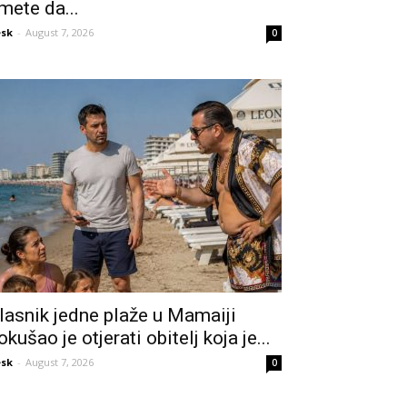
mete da...
sk
-
August 7, 2026
0
lasnik jedne plaže u Mamaiji
okušao je otjerati obitelj koja je...
sk
-
August 7, 2026
0