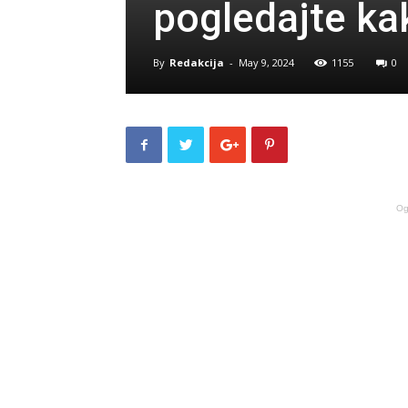
pogledajte kak
By
Redakcija
-
May 9, 2024
1155
0
Og