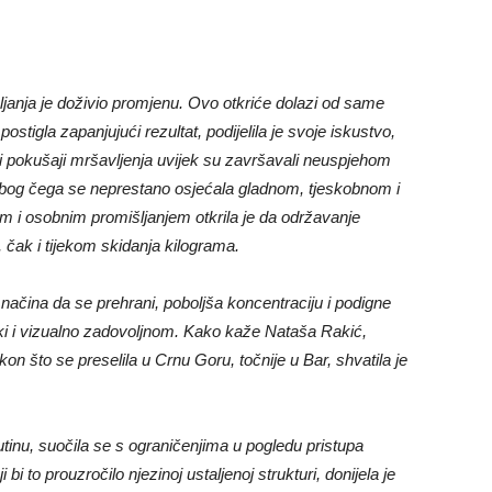
ljanja je doživio promjenu. Ovo otkriće dolazi od same
ostigla zapanjujući rezultat, podijelila je svoje iskustvo,
dni pokušaji mršavljenja uvijek su završavali neuspjehom
 zbog čega se neprestano osjećala gladnom, tjeskobnom i
 i osobnim promišljanjem otkrila je da održavanje
 čak i tijekom skidanja kilograma.
čina da se prehrani, poboljša koncentraciju i podigne
ički i vizualno zadovoljnom. Kako kaže Nataša Rakić,
on što se preselila u Crnu Goru, točnije u Bar, shvatila je
utinu, suočila se s ograničenjima u pogledu pristupa
bi to prouzročilo njezinoj ustaljenoj strukturi, donijela je