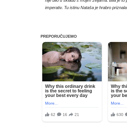
nije bilo u skladu s mojim željama. Bila je 
imperativ. Tu istinu Nataša je hrabro priznala 