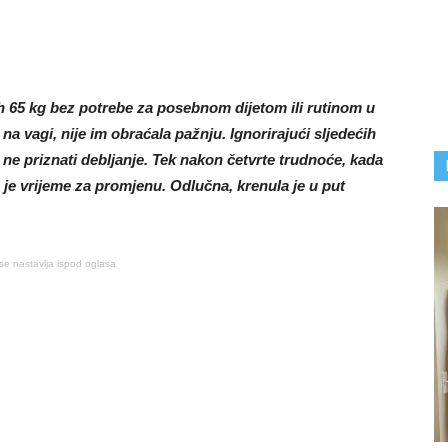
h 65 kg bez potrebe za posebnom dijetom ili rutinom u
na vagi, nije im obraćala pažnju. Ignorirajući sljedećih
 je ne priznati debljanje. Tek nakon četvrte trudnoće, kada
da je vrijeme za promjenu. Odlučna, krenula je u put
se nastavlja ispod oglasa