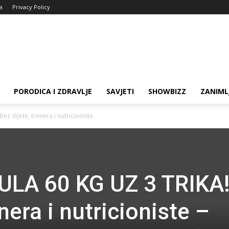
ja
Privacy Policy
PORODICA I ZDRAVLJE
SAVJETI
SHOWBIZZ
ZANIML
 dijete, trenera i nutricioniste...
LA 60 KG UZ 3 TRIKA
nera i nutricioniste –