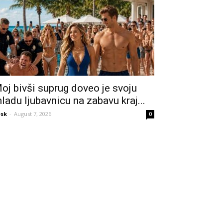
oj bivši suprug doveo je svoju
ladu ljubavnicu na zabavu kraj...
sk
-
August 7, 2026
0