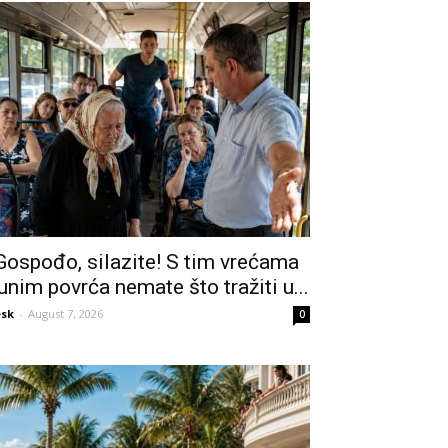
Gospođo, silazite! S tim vrećama
unim povrća nemate što tražiti u...
sk
-
August 7, 2026
0