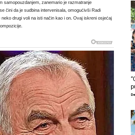
eranim samopouzdanjem, zanemario je razmatranje
se čini da je sudbina intervenisala, omogućivši Radi
neko drugi voli na isti način kao i on. Ovaj iskreni osjećaj
kompozicije.
“
p
De