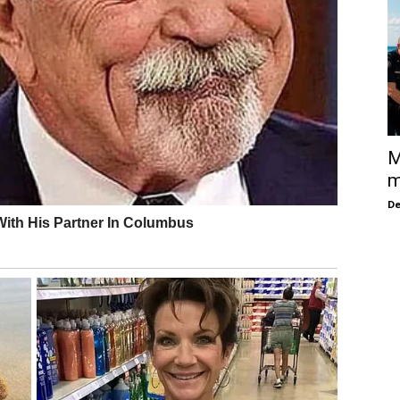
M
m
De