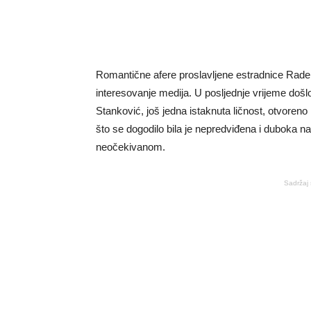
Romantične afere proslavljene estradnice Rad
interesovanje medija. U posljednje vrijeme došl
Stanković, još jedna istaknuta ličnost, otvoreno
što se dogodilo bila je nepredviđena i duboka n
neočekivanom.
Sadržaj 