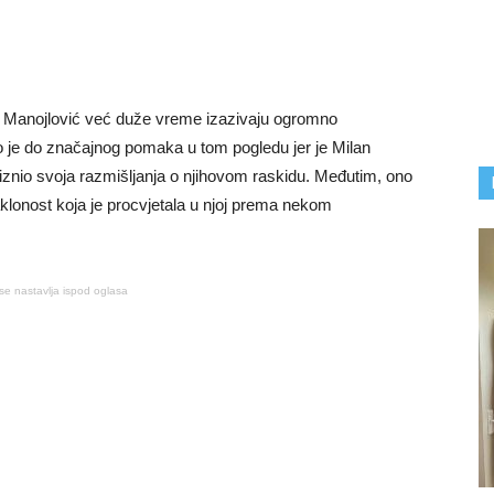
e Manojlović već duže vreme izazivaju ogromno
o je do značajnog pomaka u tom pogledu jer je Milan
 iznio svoja razmišljanja o njihovom raskidu. Međutim, ono
aklonost koja je procvjetala u njoj prema nekom
se nastavlja ispod oglasa