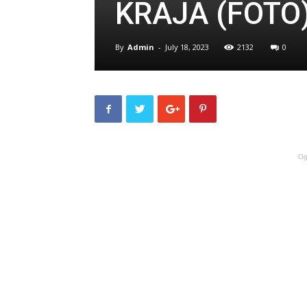
KRAJA (FOTO
By
Admin
-
July 18, 2023
2132
0
Og