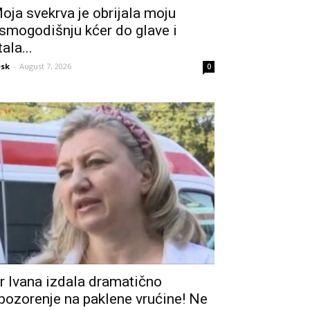
oja svekrva je obrijala moju
smogodišnju kćer do glave i
tala...
sk
-
August 7, 2026
0
r Ivana izdala dramatično
pozorenje na paklene vrućine! Ne