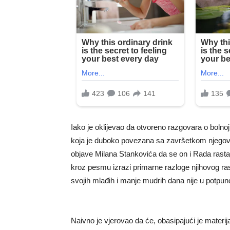
Iako je oklijevao da otvoreno razgovara o bolnoj
koja je duboko povezana sa završetkom njegov
objave Milana Stankovića da se on i Rada rastaj
kroz pesmu izrazi primarne razloge njihovog ra
svojih mlađih i manje mudrih dana nije u potpuno
Naivno je vjerovao da će, obasipajući je materij