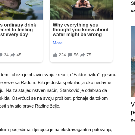
s
De
 temi, ubrzo je objavio svoju kreaciju “Faktor rizika”, pjesmu
e veze sa Radom. Bilo je dosta spekulacija oko nedavne
u. Na zaista jedinstven način, Stanković je odabrao da
skida. Osvrćući se na svoju prošlost, priznaje da tokom
V
sti shvatio prave Radine želje.
p
De
alnim posjedima i tjerajući je na ekstravagantna putovanja,