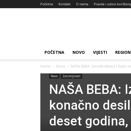
Početna
Kontakt
O nama
Pravila i uslovi korišten
Zdravlje
za
dan
POČETNA
NOVO
VIJESTI
REGION
Home
Novo
NAŠA BEBA: Između Milana i Rade se
Novo
Zanimljivosti
NAŠA BEBA: I
konačno desil
deset godina,