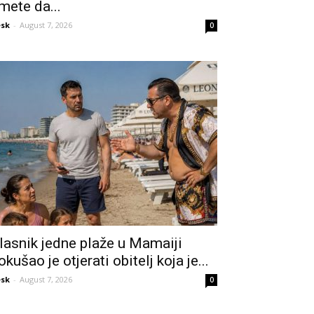
mete da...
sk
-
August 7, 2026
0
lasnik jedne plaže u Mamaiji
okušao je otjerati obitelj koja je...
sk
-
August 7, 2026
0