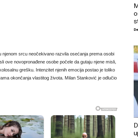
M
o
s
De
e u njenom srcu neočekivano razvila osećanja prema osobi
 misli ove novopronađene osobe počele da gutaju njene misli,
olosalnu grešku. Intenzitet njenih emocija postao je toliko
rama okončanja vlastitog života. Milan Stanković je odlučio
D
u