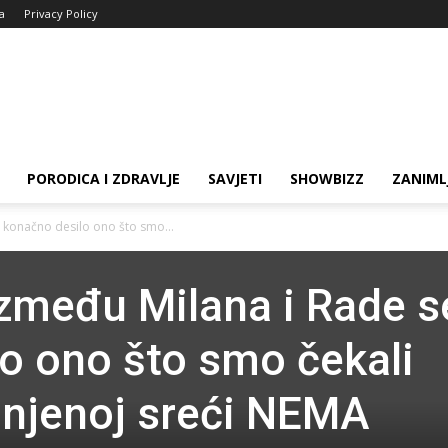
ja
Privacy Policy
PORODICA I ZDRAVLJE
SAVJETI
SHOWBIZZ
ZANIML
 konačno desilo ono što smo...
zmeđu Milana i Rade s
o ono što smo čekali
 njenoj sreći NEMA