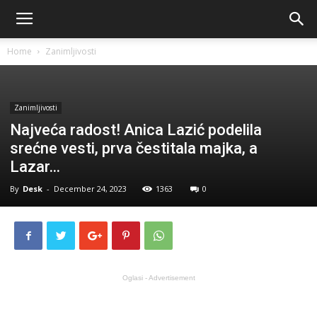
Home
Zanimljivosti
Zanimljivosti
Najveća radost! Anica Lazić podelila
srećne vesti, prva čestitala majka, a
Lazar…
By
Desk
-
December 24, 2023
1363
0
Oglasi - Advertisement