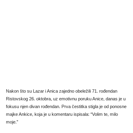
Nakon što su Lazar i Anica zajedno obeležili 71. rođendan
Ristovskog 26. oktobra, uz emotivnu poruku Anice, danas je u
fokusu njen divan rođendan. Prva čestitka stigla je od ponosne
majke Ankice, koja je u komentaru ispisala: “Volim te, milo
moje.”