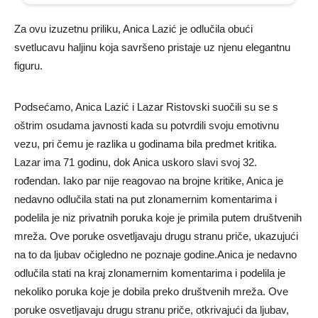
Za ovu izuzetnu priliku, Anica Lazić je odlučila obući
svetlucavu haljinu koja savršeno pristaje uz njenu elegantnu
figuru.
Podsećamo, Anica Lazić i Lazar Ristovski suočili su se s
oštrim osudama javnosti kada su potvrdili svoju emotivnu
vezu, pri čemu je razlika u godinama bila predmet kritika.
Lazar ima 71 godinu, dok Anica uskoro slavi svoj 32.
rođendan. Iako par nije reagovao na brojne kritike, Anica je
nedavno odlučila stati na put zlonamernim komentarima i
podelila je niz privatnih poruka koje je primila putem društvenih
mreža. Ove poruke osvetljavaju drugu stranu priče, ukazujući
na to da ljubav očigledno ne poznaje godine.Anica je nedavno
odlučila stati na kraj zlonamernim komentarima i podelila je
nekoliko poruka koje je dobila preko društvenih mreža. Ove
poruke osvetljavaju drugu stranu priče, otkrivajući da ljubav,