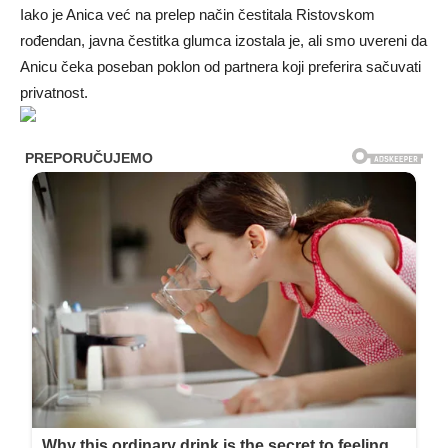
Iako je Anica već na prelep način čestitala Ristovskom
rođendan, javna čestitka glumca izostala je, ali smo uvereni da
Anicu čeka poseban poklon od partnera koji preferira sačuvati
privatnost.