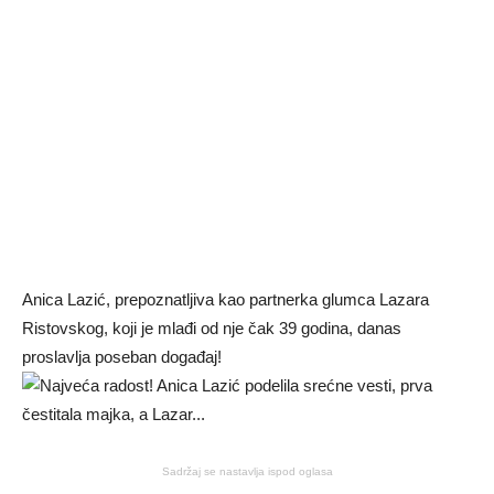
Anica Lazić, prepoznatljiva kao partnerka glumca Lazara
Ristovskog, koji je mlađi od nje čak 39 godina, danas
proslavlja poseban događaj!
Sadržaj se nastavlja ispod oglasa