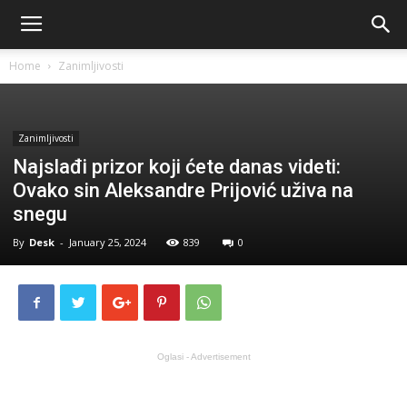
Home
Zanimljivosti
Zanimljivosti
Najslađi prizor koji ćete danas videti:
Ovako sin Aleksandre Prijović uživa na
snegu
By
Desk
-
January 25, 2024
839
0
Oglasi - Advertisement