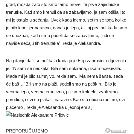
grad, možda zato što smo tamo proveli te prve zajedničke
trenutke. Kad smo krenuli da se zabavljamo, ja sam otišla i to
mi je ostalo u sećanju. Uvek kada idemo, setim se toga koliko
je bilo lepo, jer naravno, danas je lepo, ali taj prvi put kada smo
se upoznali, kada smo počeli da se zabavljamo, ljudi se
najviše sećaju tih trenutaka”, rekla je Aleksandra.
Na pitanje da li se nećkala kada ju je Filip zaprosio, odgovorila
je: “Nisam se nećkala. Bila sam šokirana, nisam očekivala.
Mada mi je bilo sumnjivo, rekla sam, ‘Ma nema šanse, sada
će baš…’ Bili smo na plaži, sedeli smo na peškiru. Bilo je
veoma lepo, veoma emotivno, pili smo koktele, zvali smo
porodicu, i svi su plakali, naravno. Kao što obično radimo, svi
plačemo”, rekla je Aleksandra u jednoj emisiji.