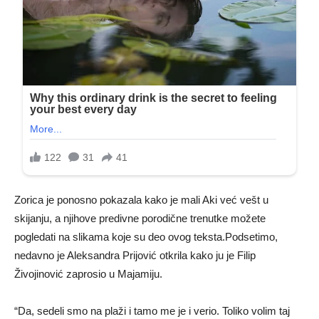
Zorica je ponosno pokazala kako je mali Aki već vešt u
skijanju, a njihove predivne porodične trenutke možete
pogledati na slikama koje su deo ovog teksta.Podsetimo,
nedavno je Aleksandra Prijović otkrila kako ju je Filip
Živojinović zaprosio u Majamiju.
“Da, sedeli smo na plaži i tamo me je i verio. Toliko volim taj