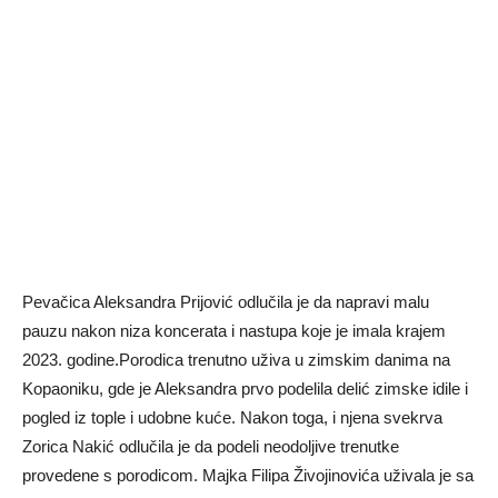
Pevačica Aleksandra Prijović odlučila je da napravi malu
pauzu nakon niza koncerata i nastupa koje je imala krajem
2023. godine.Porodica trenutno uživa u zimskim danima na
Kopaoniku, gde je Aleksandra prvo podelila delić zimske idile i
pogled iz tople i udobne kuće. Nakon toga, i njena svekrva
Zorica Nakić odlučila je da podeli neodoljive trenutke
provedene s porodicom. Majka Filipa Živojinovića uživala je sa