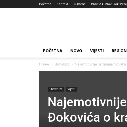
Početna
Kontakt
O nama
Pravila i uslovi korišten
Zdravlje
za
dan
POČETNA
NOVO
VIJESTI
REGION
Home
Showbizz
Najemotivnije priznanje Novaka Đo
Showbizz
Vijesti
Najemotivnije
Đokovića o kra