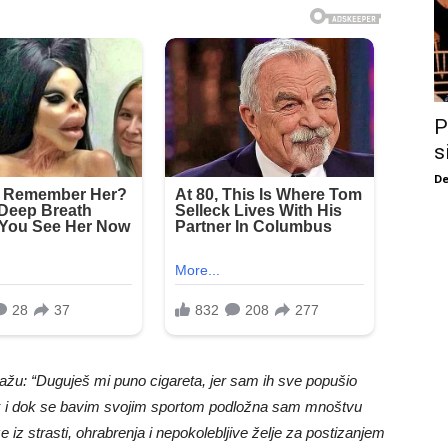
P
s
De
ažu: “Duguješ mi puno cigareta, jer sam ih sve popušio
Čak i dok se bavim svojim sportom podložna sam mnoštvu
iz strasti, ohrabrenja i nepokolebljive želje za postizanjem