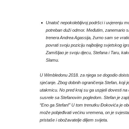
Unatoč nepokolebljivoj podršci i uvjerenju m
potreban duži odmor. Međutim, zanemario sam
trenera Andrea Agassija, žurno sam se vrati
povrati svoju poziciju najboljeg svjetskog igra
Zamišljao je svoju djecu, Stefana i Taru, ka
Slamu.
U Wimbledonu 2018. za njega se dogodio doista 
sjećanje. Zbog dobnih ograničenja Stefan, koji j
utakmicu. No pred kraj su ga uspjeli dovesti n
susrele sa Stefanovim pogledom. Stefan je zaplj
“Eno ga Stefan!” U tom trenutku Đokovića je obu
može pobjeđivati ​​većinu vremena, on je svjest
pristaše i obožavatelje diljem svijeta.