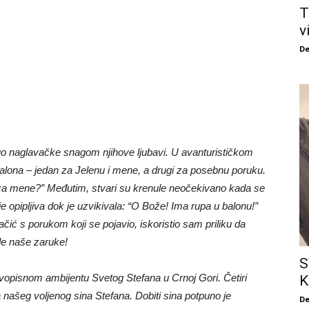
T
v
De
enuo naglavačke snagom njihove ljubavi. U avanturističkom
alona – jedan za Jelenu i mene, a drugi za posebnu poruku.
ati za mene?” Međutim, stvari su krenule neočekivano kada se
je opipljiva dok je uzvikivala: “O Bože! Ima rupa u balonu!”
čić s porukom koji se pojavio, iskoristio sam priliku da
ele naše zaruke!
S
ivopisnom ambijentu Svetog Stefana u Crnoj Gori. Četiri
K
 našeg voljenog sina Stefana. Dobiti sina potpuno je
De