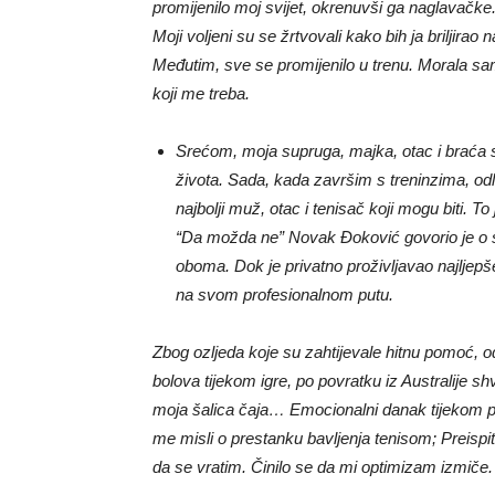
promijenilo moj svijet, okrenuvši ga naglavačke. 
Moji voljeni su se žrtvovali kako bih ja briljirao
Međutim, sve se promijenilo u trenu. Morala s
koji me treba.
Srećom, moja supruga, majka, otac i braća 
života. Sada, kada završim s treninzima, odlo
najbolji muž, otac i tenisač koji mogu biti. T
“Da možda ne” Novak Đoković govorio je o svoj
oboma. Dok je privatno proživljavao najljepš
na svom profesionalnom putu.
Zbog ozljeda koje su zahtijevale hitnu pomoć, odl
bolova tijekom igre, po povratku iz Australije s
moja šalica čaja… Emocionalni danak tijekom p
me misli o prestanku bavljenja tenisom; Preisp
da se vratim. Činilo se da mi optimizam izmiče.