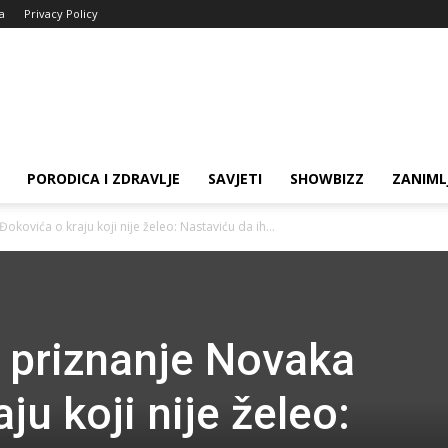
ja
Privacy Policy
PORODICA I ZDRAVLJE
SAVJETI
SHOWBIZZ
ZANIML
kovića o kraju koji nije želeo: Nastaviću da ih...
 priznanje Novaka
ju koji nije želeo: