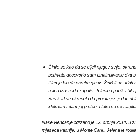
Činilo se kao da se cijeli njegov svijet okr
pothvatu dogovorio sam iznajmljivanje dva b
Plan je bio da poruka glasi: “Želiš li se ud
balon iznenada zapalio! Jelenina panika bila 
Baš kad se okrenula da pročita još jedan obla
kleknem i dam joj prsten. I tako su se raspl
Naše vjenčanje održano je 12. srpnja 2014. u ž
mjeseca kasnije, u Monte Carlu, Jelena je rodila