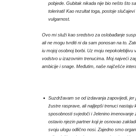
pobjede. Gubitak nikada nije bio nešto što 
tolerirati! Kao rezultat toga, postoje slučajev
vulgarnost.
Ovo mi služi kao sredstvo za oslobađanje sus
ali ne mogu tvrditi ni da sam ponosan na to. Za
iu mojoj osobnoj borbi. Uz moju nepokolebljivu 
vodstvo u izazovnim trenucima. Moj najveći za
ambicije i snage. Međutim, naše najčešće intera
Suzdržavam se od izdavanja zapovijedi, jer 
žustre rasprave, ali najljepši trenuci nasta
sposobnosti svjedoči i Jelenino imenovanje z
ostavio njezin partner koji je osnovao zaklad
svoju ulogu odlično nosi. Zajedno smo organ