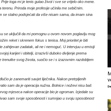
Prije toga mi je tenis gutao život i sve se vrtjelo oko mene.
 na terenu. Priroda moje profesije učinila me sebičnim.
am se stalno podsjećati da više nisam sama, da imam sina
su se uključili da mi pomognu u ovom novom poglavlju mog
žim reket i skrenem fokus s tenisa. Moj prioritet je biti
o je zahtjevan zadatak, ali ne i nemoguć. U intervjuu u emisiji
oj karijeri i obitelji, izrazivši duboko divljenje prema
e trenutke svog života, suočio se i s izazovnim razdobljem
M
učio je zanemariti savjet liječnika. Nakon pretrpljenih
v
hvatio sam da je operacija nužna. Bolnice i noževi nisu baš
De
rvog mjeseca nakon operacije bio je ogroman. Izjedale su
itivao sam svoje sposobnosti i sumnjao u svoju sposobnost