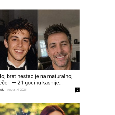
oj brat nestao je na maturalnoj
ečeri — 21 godinu kasnije...
sk
-
August 6, 2026
0