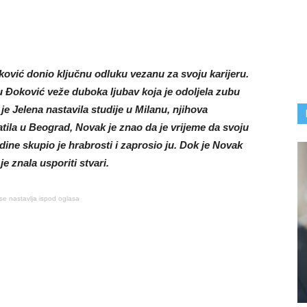
ović donio ključnu odluku vezanu za svoju karijeru.
 Đoković veže duboka ljubav koja je odoljela zubu
je Jelena nastavila studije u Milanu, njihova
atila u Beograd, Novak je znao da je vrijeme da svoju
ine skupio je hrabrosti i zaprosio ju. Dok je Novak
je znala usporiti stvari.
se nastavlja ispod oglasa