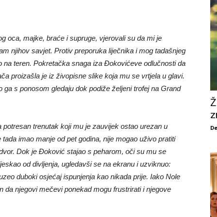
og oca, majke, braće i supruge, vjerovali su da mi je
 njihov savjet. Protiv preporuka liječnika i mog tadašnjeg
o na teren. Pokretačka snaga iza Đokovićeve odlučnosti da
ča proizašla je iz živopisne slike koja mu se vrtjela u glavi.
ko ga s ponosom gledaju dok podiže željeni trofej na Grand
Ž
z
potresan trenutak koji mu je zauvijek ostao urezan u
De
e tada imao manje od pet godina, nije mogao uživo pratiti
a dvor. Dok je Đoković stajao s peharom, oči su mu se
eskao od divljenja, ugledavši se na ekranu i uzviknuo:
zeo duboki osjećaj ispunjenja kao nikada prije. Iako Nole
an da njegovi mečevi ponekad mogu frustrirati i njegove