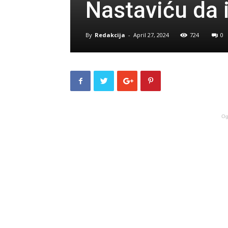
Nastaviću da 
By
Redakcija
-
April 27, 2024
724
0
Og