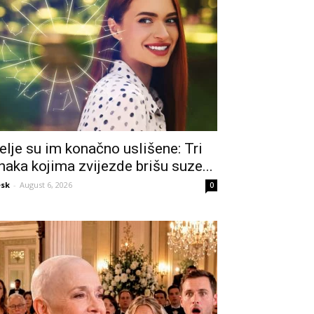
elje su im konačno uslišene: Tri
naka kojima zvijezde brišu suze...
sk
-
August 6, 2026
0