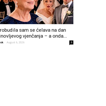
robudila sam se ćelava na dan
inovljevog vjenčanja – a onda...
sk
-
August 6, 2026
0