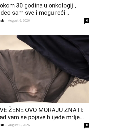
okom 30 godina u onkologiji,
ideo sam sve i mogu reći:...
sk
-
August 6, 2026
0
VE ŽENE OVO MORAJU ZNATI:
ad vam se pojave blijede mrlje...
sk
-
August 6, 2026
0