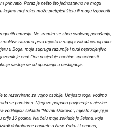
sam prihvatio. Poraz je nešto što jednostavno ne mogu
i u kojima moj reket može pretrpjeti štetu ili mogu izgovoriti
pregnutih emocija. Ne sramim se zbog ovakvog ponašanja,
to molitva zauzima prvo mjesto u mojoj svakodnevnoj rutini
vjeru u Boga, moja supruga razumije i nudi neprocjenjivo
govornik je ona! Ona posjeduje osobine sposobnosti,
kcije sastoje se od upuštanja u neslaganja.
je to rezervirano za vojno osoblje. Umjesto toga, vodimo
ju kada se pomirimo. Njegovo potpuno povjerenje u njezine
a voditeljicu Zaklade “Novak Đoković”, mjesto koje joj je
u prije 16 godina. Na čelu moje zaklade je Jelena, koja
izirali dobrotvorne bankete u New Yorku i Londonu,