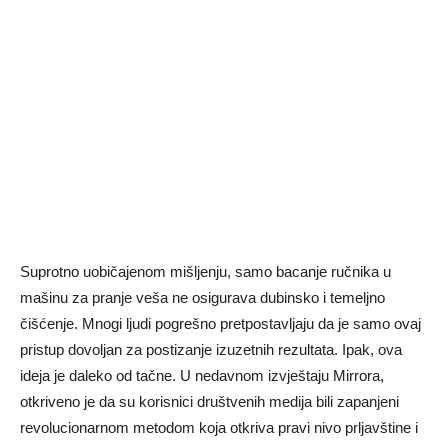
Suprotno uobičajenom mišljenju, samo bacanje ručnika u
mašinu za pranje veša ne osigurava dubinsko i temeljno
čišćenje. Mnogi ljudi pogrešno pretpostavljaju da je samo ovaj
pristup dovoljan za postizanje izuzetnih rezultata. Ipak, ova
ideja je daleko od tačne. U nedavnom izvještaju Mirrora,
otkriveno je da su korisnici društvenih medija bili zapanjeni
revolucionarnom metodom koja otkriva pravi nivo prljavštine i