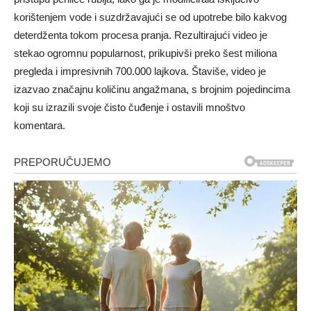
korištenjem vode i suzdržavajući se od upotrebe bilo kakvog
deterdženta tokom procesa pranja. Rezultirajući video je
stekao ogromnu popularnost, prikupivši preko šest miliona
pregleda i impresivnih 700.000 lajkova. Štaviše, video je
izazvao značajnu količinu angažmana, s brojnim pojedincima
koji su izrazili svoje čisto čuđenje i ostavili mnoštvo
komentara.