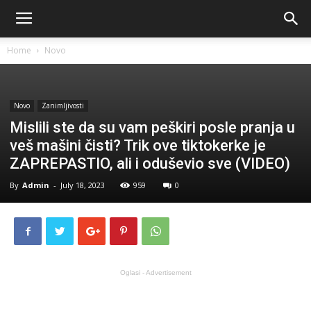
Home
Novo
Novo
Zanimljivosti
Mislili ste da su vam peškiri posle pranja u
veš mašini čisti? Trik ove tiktokerke je
ZAPREPASTIO, ali i oduševio sve (VIDEO)
By
Admin
-
July 18, 2023
959
0
Oglasi - Advertisement