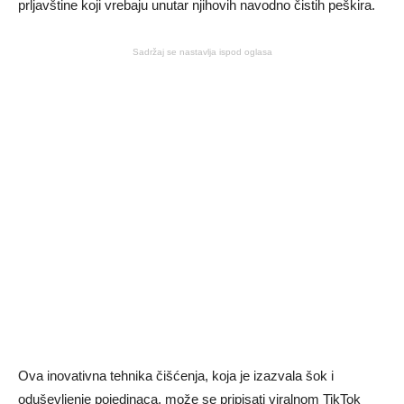
prljavštine koji vrebaju unutar njihovih navodno čistih peškira.
Sadržaj se nastavlja ispod oglasa
Ova inovativna tehnika čišćenja, koja je izazvala šok i
oduševljenje pojedinaca, može se pripisati viralnom TikTok