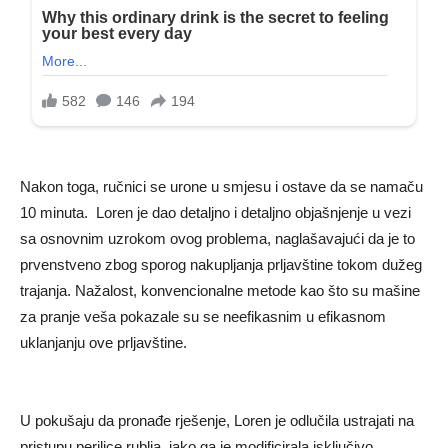
Nakon toga, ručnici se urone u smjesu i ostave da se namaču
10 minuta. Loren je dao detaljno i detaljno objašnjenje u vezi
sa osnovnim uzrokom ovog problema, naglašavajući da je to
prvenstveno zbog sporog nakupljanja prljavštine tokom dužeg
trajanja. Nažalost, konvencionalne metode kao što su mašine
za pranje veša pokazale su se neefikasnim u efikasnom
uklanjanju ove prljavštine.
U pokušaju da pronađe rješenje, Loren je odlučila ustrajati na
pristupu perilice rublja, iako ga je modificirala isključivo