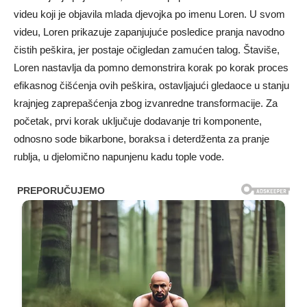
videu koji je objavila mlada djevojka po imenu Loren. U svom
videu, Loren prikazuje zapanjujuće posledice pranja navodno
čistih peškira, jer postaje očigledan zamućen talog. Štaviše,
Loren nastavlja da pomno demonstrira korak po korak proces
efikasnog čišćenja ovih peškira, ostavljajući gledaoce u stanju
krajnjeg zaprepašćenja zbog izvanredne transformacije. Za
početak, prvi korak uključuje dodavanje tri komponente,
odnosno sode bikarbone, boraksa i deterdženta za pranje
rublja, u djelomično napunjenu kadu tople vode.