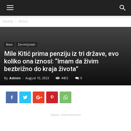
Home
Novo
Novo
Zanimljivosti
Mile Kitić prima penziju iz tri države, evo
koliko ona iznosi: “Imam da živim
bezbrižno do kraja života”
By
Admin
-
August 10, 2023
4405
0
Oglasi - Advertisement