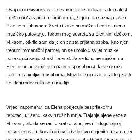
Ovaj neočekivani susret nesumnjivo je podigao radoznalost
među obožavaocima i pratiocima, željnim da saznaju više o
Eleninom ljubavnom životu i kako on može uticati na njeno
muzičko putovanje. Tokom mog susreta sa Eleninim dečkom,
Miksom, otkrila sam da je on zaista prijatna osoba. Kao njen
trenutni romantični partner, on se uronio u svijet muzike,
pokazujući svoju strast i talenat. Ja se lično ne miješam u
Elenino odlučivanje, jer ona ima sposobnost da se okruži
raznim zanimljivim osobama. Možda je upravo to razlog zašto
se kloni radoznalih očiju medija.
Vrijedi napomenuti da Elena posjeduje besprijekornu
reputaciju, lišenu ikakvih ružnih mrlja. Trajanje njene veze s
Miksom, bilo da se radi o kratkotrajnoj vezi ili dugotrajnoj
posvećenosti, u konačnici ovisi isključivo o njenim rukama, jer
ona posjeduje autonomiju da izabere vlastiti put. Ove osjećaje