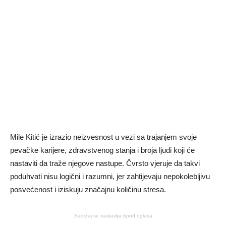
Mile Kitić je izrazio neizvesnost u vezi sa trajanjem svoje
pevačke karijere, zdravstvenog stanja i broja ljudi koji će
nastaviti da traže njegove nastupe. Čvrsto vjeruje da takvi
poduhvati nisu logični i razumni, jer zahtijevaju nepokolebljivu
posvećenost i iziskuju značajnu količinu stresa.
Sadržaj se nastavlja ispod oglasa