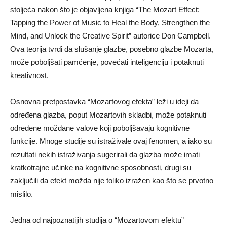
stoljeća nakon što je objavljena knjiga “The Mozart Effect:
Tapping the Power of Music to Heal the Body, Strengthen the
Mind, and Unlock the Creative Spirit” autorice Don Campbell.
Ova teorija tvrdi da slušanje glazbe, posebno glazbe Mozarta,
može poboljšati pamćenje, povećati inteligenciju i potaknuti
kreativnost.
Osnovna pretpostavka “Mozartovog efekta” leži u ideji da
određena glazba, poput Mozartovih skladbi, može potaknuti
određene moždane valove koji poboljšavaju kognitivne
funkcije. Mnoge studije su istraživale ovaj fenomen, a iako su
rezultati nekih istraživanja sugerirali da glazba može imati
kratkotrajne učinke na kognitivne sposobnosti, drugi su
zaključili da efekt možda nije toliko izražen kao što se prvotno
mislilo.
Jedna od najpoznatijih studija o “Mozartovom efektu”