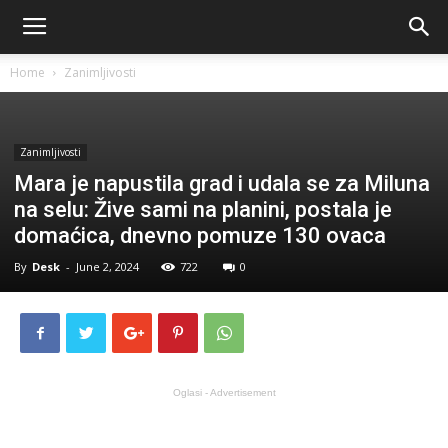
Home
Zanimljivosti
Zanimljivosti
Mara je napustila grad i udala se za Miluna
na selu: Žive sami na planini, postala je
domaćica, dnevno pomuze 130 ovaca
By
Desk
-
June 2, 2024
722
0
Oglasi - Advertisement