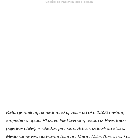
Sadržaj se nastavlja ispod oglasa
Katun je mali raj na nadmorskoj visini od oko 1.500 metara,
smješten u općini Plužina. Na Ravnom, ovčari iz Pive, kao i
pojedine obitelji iz Gacka, pa i sami Adžići, izdizali su stoku.
Među njima već godinama borave i Mara i Milun Aprcović, koji