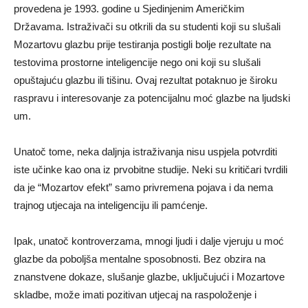
provedena je 1993. godine u Sjedinjenim Američkim
Državama. Istraživači su otkrili da su studenti koji su slušali
Mozartovu glazbu prije testiranja postigli bolje rezultate na
testovima prostorne inteligencije nego oni koji su slušali
opuštajuću glazbu ili tišinu. Ovaj rezultat potaknuo je široku
raspravu i interesovanje za potencijalnu moć glazbe na ljudski
um.
Unatoč tome, neka daljnja istraživanja nisu uspjela potvrditi
iste učinke kao ona iz prvobitne studije. Neki su kritičari tvrdili
da je “Mozartov efekt” samo privremena pojava i da nema
trajnog utjecaja na inteligenciju ili pamćenje.
Ipak, unatoč kontroverzama, mnogi ljudi i dalje vjeruju u moć
glazbe da poboljša mentalne sposobnosti. Bez obzira na
znanstvene dokaze, slušanje glazbe, uključujući i Mozartove
skladbe, može imati pozitivan utjecaj na raspoloženje i