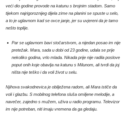
veći dio godine provode na katunu s brojnim stadom. Samo
tijekom najrigoroznijeg dijela zime na planini se spuste u selo,
a to je uglavnom kad se ovce janje, jer su uvjereni da je tamo
nešto toplije.
Par se uglavnom bavi stočarstvom, a nijedan posao im nije
pretežak. Mara, sada u dobi od 23 godine, udala se prije
nekoliko godina, vrlo mlada. Nikada prije nije radila poslove
poput onih koje obavlja na katunu s Milunom, ali tvrdi da joj
ništa nije teško i da voli život u selu.
Njihova svakodnevica je obilježena radom, ali Mara ističe da
voli i glazbu. S mobilnog telefona sluša omiljene melodije, a
navečer, zajedno s mužem, uživa u radio programu. Televizor
im nije potreban, niti imaju vremena da ga gledaju.